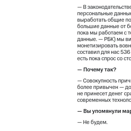
— В законодательств
персональные данные 
выработать общие по
большие данные от б
пока мы работаем с те
данные. — РБК) мы ви
монетизировать вовне
составил для нас 536
есть пока спрос со ст
— Почему так?
— Совокупность прич
более привычен — до 
не принесет денег ср
современных технолог
— Вы упомянули мар
— Не будем.