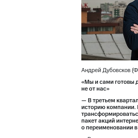
Андрей Дубовсков (Ф
«Мы и сами готовы 
не от нас»
— В третьем кварта
историю компании. 
трансформироваться
пакет акций интерн
о переименовании в