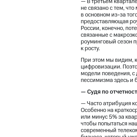
— В третьем квартале
не связано с тем, ч
в основном из-за тог
предоставляющая ро
России, конечно, пот
связанные с макроэко
роуминговый сезон пр
к росту.
При этом мы видим, 
цифровизации. Поэтом
модели поведения, с 
пессимизма здесь и б
— Судя по отчетнос
— Часто атрибуция ко
Особенно на краткоср
или минус 5% за квар
чтобы попытаться нащ
современный телеком