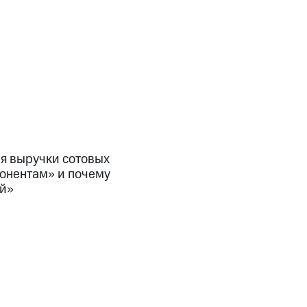
я выручки сотовых
абонентам» и почему
ой»