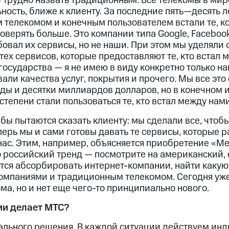
 трудно назвать традиционным. Все телекомы в мире
ность, ближе к клиенту. За последние пять—десять л
телекомом и конечным пользователем встали те, к
оверять больше. Это компании типа Google, Facebook
бовал их сервисы, но не наши. При этом мы уделяли
 тех сервисов, которые предоставляют те, кто встал 
 государства — я не имею в виду конкретно только н
али качества услуг, покрытия и прочего. Мы все это
ы и десятки миллиардов долларов, но в конечном и
тепени стали пользоваться те, кто встал между нами
бы пытаются сказать клиенту: мы сделали все, чтоб
еперь мы и сами готовы давать те сервисы, которые 
 нас. Этим, например, объясняется приобретение «М
ко российский тренд — посмотрите на американский,
тся абсорбировать интернет-компании, найти какую
мпаниями и традиционным телекомом. Сегодня уже
ма, но и нет еще чего-то принципиально нового.
ии делает МТС?
бального решения. В каждой ситуации действуем инд