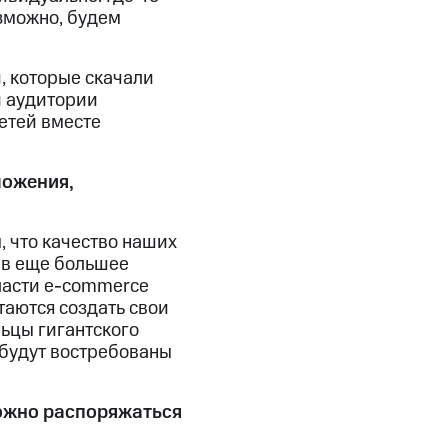
озможно, будем
, которые скачали
й аудитории
етей вместе
ложения,
 что качество наших
 в еще большее
бласти e-commerce
таются создать свои
льцы гигантского
 будут востребованы
можно распоряжаться