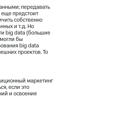
данными; передавать
ь еще предстоит
ичить собственно
ных и т.д. Но
ти big data (большие
 могли бы
ования big data
нешних проектов. То
адиционный маркетинг
я, если это
ний и освоения