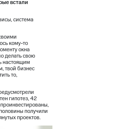
рые встали
висы, система
 своими
ось кому-то
моменту окна
шо делать свою
ть настоящим
м, твой бизнес
ить то,
 предусмотрели
ен гипотез, 42
и проинвестированы,
я половины получили
янутых проектов.