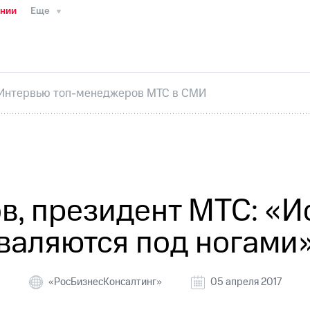
ании
Еще
ТС
Пресс-релизы
МТС о технологиях
ТС
История компании
Руководство региона
Правова
стижения
Интервью
Финансовая отчетность
Конта
Интервью топ-менеджеров МТС в СМИ
тивный секретарь
Раскрытие информации
Информа
ный кабинет акционера
Акционерный капитал
Конт
Порядок выкупа акций
Дивиденды
Рынок облигаци
 погашении именных облигаций
Другое
Регистрато
в, президент МТС: «И
валяются под ногами
«РосБизнесКонсалтинг»
05 апреля 2017