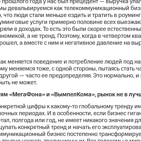
 прошлого года у нас был прецедент — выручка упал
то мы девальвируемся как телекоммуникационный биз
о, что люди стали меньше ездить и тратить в роуминг
уминговые услуги примерно половине всех выезжа
еряли в доходах. То есть это были скорее естественн
номикой, а не тренд. Поэтому, когда в четвертом кв
ошел, а вместе с ним и негативное давление на вы
как меняется поведение и потребление людей под н
у меняемся тоже, с одной стороны, пытаясь стать ч
другой — часто ее предопределяя. Это нормально, и
ыть не может.
тям «МегаФона» и «ВымпелКома», рынок не в лу
нкретной цифры к какому-то глобальному тренду им
очных периодах. И в особенности, если бизнес гига
тал, полгода или год, не имеет никакого значения дл
упать конкретный тренд и начать его эксплуатирова
муникационный бизнес постепенно трансформирует