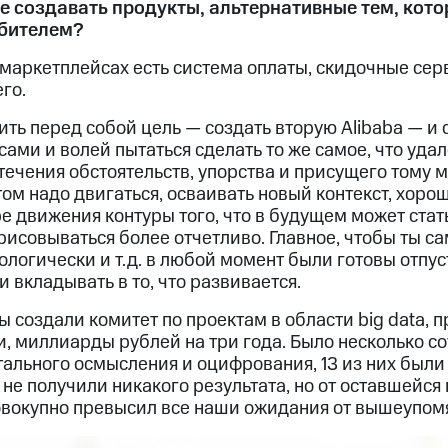
те создавать продукты, альтернативные тем, кото
ебителем?
 маркетплейсах есть система оплаты, скидочные сер
го.
ить перед собой цель — создать вторую Alibaba — и
ами и волей пытаться сделать то же самое, что удал
течения обстоятельств, упорства и присущего тому 
ом надо двигаться, осваивать новый контекст, хоро
ре движения контуры того, что в будущем может ста
исовываться более отчетливо. Главное, чтобы ты са
ологически и т.д. в любой момент были готовы отпуст
и вкладывать в то, что развивается.
ы создали комитет по проектам в области big data,
 миллиарды рублей на три года. Было несколько сот
тального осмысления и оцифрования, 13 из них был
 не получили никакого результата, но от оставшейс
совокупно превысил все наши ожидания от вышеупом