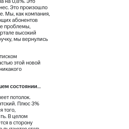
а на 0,8%. Это
нес. Это произошло
е. Мы, как компания,
ющих абонентов
ые проблемы,
артале высокий
ручку, мы вернулись
атиском
астью этой новой
 никакого
чшем состоянии…
еет потолок.
нтский. Плюс 3%
я того,
ть. В целом
ся в сторону