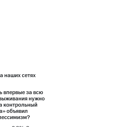
а наших сетях
ь впервые за всю
 выживания нужно
а контрольный
а» объявил
 пессимизм?