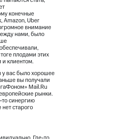
 пытаются стать,
ет
ому конечные
, Amazon, Uber
 огромное внимание
между нами, было
аше
 обеспечивали,
тоге плодами этих
 и клиентом.
ы у вас было хорошее
раньше вы получали
егаФоном» Mail.Ru
 европейские рынки.
-то синергию
 нет старого
ивидуально. Где-то