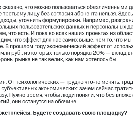
е сказано, что можно пользоваться обезличенными 
третьему лицу без согласия абонента нельзя. Здес
дходы, уточнить формулировки. Например, разгран
ольших пользовательских данных и персональных дан
м, что есть. И пока во всех наших проектах из облас
дим, что эффект для нас самих выше, чем то, что мы
. В прошлом году экономический эффект от использ
 млн руб., из которых только порядка 20% — вклад в
ороны рынка не так велик, как нам хотелось бы.
ин. От психологических — трудно что-то менять, тр
субъективных экономических: зачем сейчас тратитьс
азу. Нужно время, чтобы люди поняли, что без вложе
ий, они останутся на обочине.
кетплейсы. Будете создавать свою площадку?