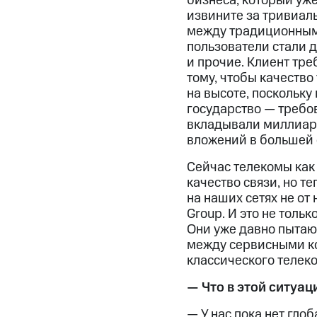
бизнеса, который уже
извините за тривиаль
между традиционным 
пользователи стали д
и прочие. Клиент тре
тому, чтобы качество
на высоте, поскольку
государство — требов
вкладывали миллиард
вложений в большей с
Сейчас телекомы как 
качество связи, но т
на наших сетях не от
Group. И это не толь
Они уже давно пытаю
между сервисными ко
классического телеко
— Что в этой ситуац
— У нас пока нет гло