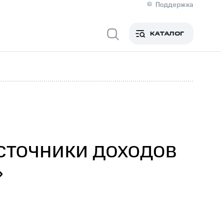
Поддержка
О МТС
я информация
Контакты
КАТАЛОГ
Медиа-центр
кты
Новости в регионе
Инвесторам и акционерам
ция акционерам
Документы
роль и аудит
Рынок акций
й
Описание
р
Реквизиты
Контакты
Устойчивое развитие
Комплаенс и деловая этика
На главную
сточники доходов
»