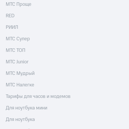
МТС Проще
RED
РИИЛ
МТС Супер
МТС ТОП
МТС Junior
МТС Мудрый
МТС Налегке
Тарифы для часов и модемов
Для ноутбука мини
Для ноутбука