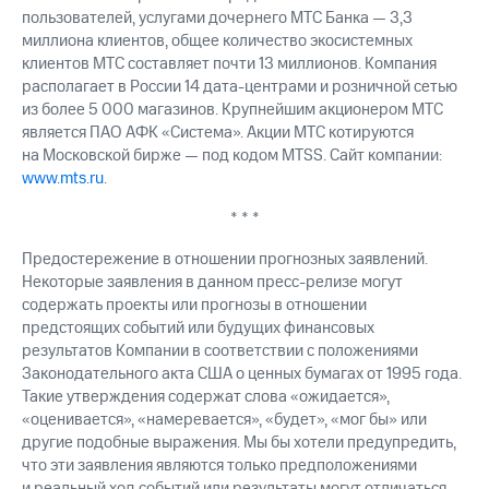
пользователей, услугами дочернего МТС Банка — 3,3
миллиона клиентов, общее количество экосистемных
клиентов МТС составляет почти 13 миллионов. Компания
располагает в России 14 дата-центрами и розничной сетью
из более 5 000 магазинов. Крупнейшим акционером МТС
является ПАО АФК «Система». Акции МТС котируются
на Московской бирже — под кодом MTSS. Сайт компании:
www.mts.ru
.
* * *
Предостережение в отношении прогнозных заявлений.
Некоторые заявления в данном пресс-релизе могут
содержать проекты или прогнозы в отношении
предстоящих событий или будущих финансовых
результатов Компании в соответствии с положениями
Законодательного акта США о ценных бумагах от 1995 года.
Такие утверждения содержат слова «ожидается»,
«оценивается», «намеревается», «будет», «мог бы» или
другие подобные выражения. Мы бы хотели предупредить,
что эти заявления являются только предположениями
и реальный ход событий или результаты могут отличаться