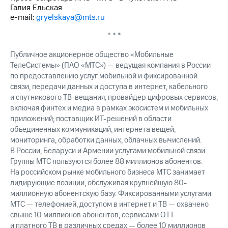
выкупа
Галия Ельская
акций
e-mail:
gryelskaya@mts.ru
Дивиденды
Рынок
* * *
облигаций
Публичное акционерное общество «Мобильные
Описание
ТелеСистемы» (ПАО «МТС») — ведущая компания в России
Еврооблигации-2023
по предоставлению услуг мобильной и фиксированной
Уведомление
связи, передачи данных и доступа в интернет, кабельного
о
и спутникового ТВ-вещания; провайдер цифровых сервисов,
погашении
включая финтех и медиа в рамках экосистем и мобильных
именных
приложений; поставщик ИТ-решений в области
облигаций
объединенных коммуникаций, интернета вещей,
Другое
мониторинга, обработки данных, облачных вычислений.
Регистратор
В России, Беларуси и Армении услугами мобильной связи
Реквизиты
Группы МТС пользуются более 88 миллионов абонентов.
Контакты
На российском рынке мобильного бизнеса МТС занимает
йчивое развитие
лидирующие позиции, обслуживая крупнейшую 80-
и деловая этика
миллионную абонентскую базу. Фиксированными услугами
На главную
МТС — телефонией, доступом в интернет и ТВ — охвачено
свыше 10 миллионов абонентов, сервисами OTT
и платного ТВ в различных средах — более 10 миллионов