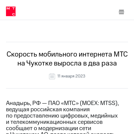
О
сторам и акционерам
Комплаенс и деловая этика
Устойчивое развитие
Медиа-центр
О МТС
О МТС
На главную
компании
О
компании
Стратегия
Стратегия
Все Новости
Карьера
в МТС
Карьера
в МТС
Пресс-
Скорость мобильного интернета МТС
релизы
История
на Чукотке выросла в два раза
компании
МТС
о технологиях
Руководство
11 января 2023
региона
Правовая
информация
Анадырь, РФ — ПАО «МТС» (MOEX: MTSS),
ведущая российская компания
Контакты
по предоставлению цифровых, медийных
и телекоммуникационных сервисов
Медиа-центр
Пресс-
сообщает о модернизации сети
релизы