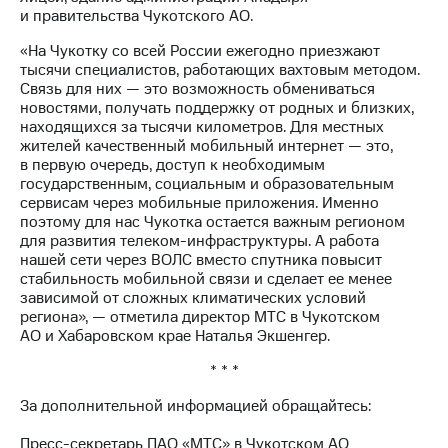
Раскрытие
и правительства Чукотского АО.
информации
Информация
«На Чукотку со всей России ежегодно приезжают
акционерам
тысячи специалистов, работающих вахтовым методом.
Документы
Связь для них — это возможность обмениваться
ПАО
новостями, получать поддержку от родных и близких,
"МТС"
находящихся за тысячи километров. Для местных
Собрания
жителей качественный мобильный интернет — это,
акционеров
в первую очередь, доступ к необходимым
Личный
государственным, социальным и образовательным
кабинет
сервисам через мобильные приложения. Именно
акционера
поэтому для нас Чукотка остается важным регионом
Акционерный
для развития телеком-инфраструктуры. А работа
капитал
нашей сети через ВОЛС вместо спутника повысит
Контроль
стабильность мобильной связи и сделает ее менее
и
зависимой от сложных климатических условий
аудит
региона», — отметила директор МТС в Чукотском
Рынок
АО и Хабаровском крае Наталья Экшенгер.
акций
* * *
Описание
Программа
За дополнительной информацией обращайтесь:
приобретения
Порядок
Пресс-секретарь ПАО «МТС» в Чукотском АО