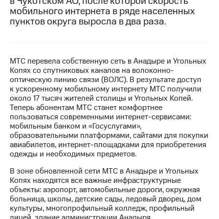
в Чукотском АО, после которой скорость
мобильного интернета в ряде населенных
МТС
пунктов округа выросла в два раза.
о технологиях
Достижения
МТС перевела собственную сеть в Анадыре и Угольных
Интервью
Копях со спутниковых каналов на волоконно-
оптическую линию связи (ВОЛС). В результате доступ
Финансовая
к ускоренному мобильному интернету МТС получили
отчетность
около 17 тысяч жителей столицы и Угольных Копей.
Теперь абонентам МТС станет комфортнее
Контакты
пользоваться современными интернет-сервисами:
мобильным банком и «Госуслугами»,
Новости
образовательными платформами, сайтами для покупки
в
авиабилетов, интернет-площадками для приобретения
регионе
одежды и необходимых предметов.
м и акционерам
В зоне обновленной сети МТС в Анадыре и Угольных
Корпоративное
Копях находятся все важные инфраструктурные
управление
объекты: аэропорт, автомобильные дороги, окружная
больница, школы, детские сады, ледовый дворец, дом
Корпоративный
культуры, многопрофильный колледж, профильный
секретарь
лицей, здание администрации Анадыря