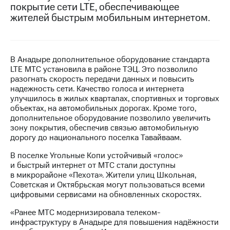
покрытие сети LTE, обеспечивающее
жителей быстрым мобильным интернетом.
МТС
о технологиях
Достижения
В Анадыре дополнительное оборудование стандарта
Интервью
LTE МТС установила в районе ТЭЦ. Это позволило
разогнать скорость передачи данных и повысить
Финансовая
надежность сети. Качество голоса и интернета
отчетность
улучшилось в жилых кварталах, спортивных и торговых
объектах, на автомобильных дорогах. Кроме того,
Контакты
дополнительное оборудование позволило увеличить
зону покрытия, обеспечив связью автомобильную
Новости
дорогу до национального поселка Тавайваам.
в
регионе
В поселке Угольные Копи устойчивый «голос»
и быстрый интернет от МТС стали доступны
м и акционерам
в микрорайоне «Пехота». Жители улиц Школьная,
Корпоративное
Советская и Октябрьская могут пользоваться всеми
управление
цифровыми сервисами на обновленных скоростях.
Корпоративный
«Ранее МТС модернизировала телеком-
секретарь
инфраструктуру в Анадыре для повышения надёжности