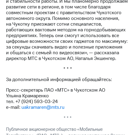
Раскрытие
и стабильности работы. И мы планомерно продолжаем
информации
развитие сети в регионе, в том числе благодаря
Информация
совместным проектам с правительством Чукотского
акционерам
автономного округа. Помимо основного населения,
Документы
на Чукотку приезжают сотни специалистов,
ПАО
работающих вахтовым методом на горнодобывающих
"МТС"
предприятиях. Теперь они смогут использовать все
Собрания
цифровые возможности своих гаджетов по максимуму:
акционеров
за секунды скачивать видео и полезные приложения
Личный
и общаться с семьей по видеосвязи», — рассказала
кабинет
директор МТС в Чукотском АО, Наталья Экшенгер.
акционера
* * *
Акционерный
капитал
За дополнительной информацией обращайтесь:
Контроль
и
Пресс-секретарь ПАО «МТС» в Чукотском АО
аудит
Ульяна Крамаренко
Рынок
тел. +7 (924) 593-03-24
акций
e-mail:
uakramaren@mts.ru
Описание
* * *
Программа
приобретения
Публичное акционерное общество «Мобильные
Порядок