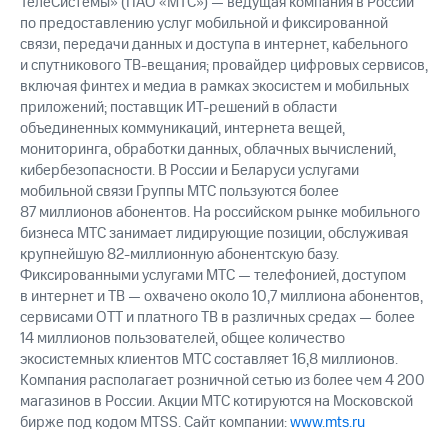
ТелеСистемы» (ПАО «МТС») — ведущая компания в России
выкупа
по предоставлению услуг мобильной и фиксированной
акций
связи, передачи данных и доступа в интернет, кабельного
Дивиденды
и спутникового ТВ-вещания; провайдер цифровых сервисов,
Рынок
включая финтех и медиа в рамках экосистем и мобильных
облигаций
приложений; поставщик ИТ-решений в области
Описание
объединенных коммуникаций, интернета вещей,
Еврооблигации-2023
мониторинга, обработки данных, облачных вычислений,
Уведомление
кибербезопасности. В России и Беларуси услугами
о
мобильной связи Группы МТС пользуются более
погашении
87 миллионов абонентов. На российском рынке мобильного
именных
бизнеса МТС занимает лидирующие позиции, обслуживая
облигаций
крупнейшую 82-миллионную абонентскую базу.
Другое
Фиксированными услугами МТС — телефонией, доступом
Регистратор
в интернет и ТВ — охвачено около 10,7 миллиона абонентов,
Реквизиты
сервисами OTT и платного ТВ в различных средах — более
Контакты
14 миллионов пользователей, общее количество
йчивое развитие
экосистемных клиентов МТС составляет 16,8 миллионов.
и деловая этика
Компания располагает розничной сетью из более чем 4 200
На главную
магазинов в России. Акции МТС котируются на Московской
бирже под кодом MTSS. Сайт компании:
www.mts.ru