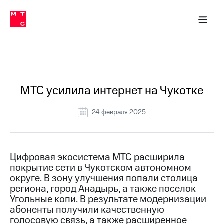
О
сторам и акционерам
Комплаенс и деловая этика
Устойчивое развитие
Медиа-центр
О МТС
О МТС
На главную
компании
О
компании
Стратегия
Стратегия
Все Новости
Карьера
в МТС
Карьера
в МТС
Пресс-
МТС усилила интернет на Чукотке
релизы
История
компании
24 февраля 2025
МТС
о технологиях
Руководство
региона
Правовая
Цифровая экосистема МТС расширила
информация
покрытие сети в Чукотском автономном
округе. В зону улучшения попали столица
Контакты
региона, город Анадырь, а также поселок
Угольные копи. В результате модернизации
Медиа-центр
абоненты получили качественную
Пресс-
голосовую связь, а также расширенное
релизы