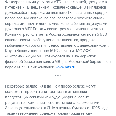
Фиксированными услугами МТС – телефонией, доступом в
интернет и ТВ-вещанием – охвачено свыше 10 миллионов
домохозяйств, сервисами платного ТВ в различных средах –
более восьми миллионов пользователей, экосистемными
сервисами – почти девять миллионов абонентов, услугами
дочернего МТС Банка – около трех миллионов клиентов.
Компания располагает в России розничной сетью из 5 630
салонов связи по обслуживанию клиентов, продаже
мобильных устройств и предоставлению финансовых услуг.
Крупнейшим акционером МТС является ПАО АФК
«Система». Акции МТС котируются на Нью-Йоркской
фондовой бирже под кодом MBT, на Московской бирже - под
кодом MTSS. Сайт компании:
www.mts.ru
.
* * *
Некоторые заявления в данном пресс-релизе могут
содержать проекты или прогнозы в отношении
предстоящих событий или будущих финансовых
результатов Компании в соответствии с положениями
Законодательного акта США о ценных бумагах от 1995 года.
Такие утверждения содержат слова «ожидается»,