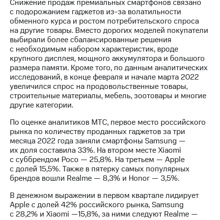
Раскрытие
Снижение продаж премиальных смартфонов связано
информации
с подорожанием гаджетов из-за волатильности
Информация
обменного курса и ростом потребительского спроса
акционерам
на другие товары. Вместо дорогих моделей покупатели
Документы
выбирали более сбалансированные решения
ПАО
с необходимым набором характеристик, вроде
"МТС"
крупного дисплея, мощного аккумулятора и большого
Собрания
размера памяти. Кроме того, по данным аналитических
акционеров
исследований, в конце февраля и начале марта 2022
Личный
увеличился спрос на продовольственные товары,
кабинет
строительные материалы, мебель, зоотовары и многие
акционера
другие категории.
Акционерный
По оценке аналитиков МТС, первое место российского
капитал
рынка по количеству проданных гаджетов за три
Контроль
месяца 2022 года заняли смартфоны Samsung —
и
их доля составила 33%. На втором месте Xiaomi
аудит
с суббрендом Poco — 25,8%. На третьем — Apple
Рынок
с долей 15,5%. Также в пятерку самых популярных
акций
брендов вошли Realme — 8,3% и Honor — 3,5%.
Описание
В денежном выражении в первом квартале лидирует
Программа
Apple с долей 42% российского рынка, Samsung
приобретения
с 28,2% и Xiaomi —15,8%, за ними следуют Realme —
Порядок