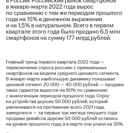
в России. Российский рынок смартфонов
в январе-марте 2022 года вырос
МТС
по сравнению с тем же периодом прошлого
о технологиях
года на 15% в денежном выражении
и на 1,5% в натуральном. Всего в первом
Достижения
квартале этого года было продано 6,5 млн
смартфонов на сумму 177 млрд рублей.
Интервью
Финансовая
отчетность
Главный тренд первого квартала 2022 года —
Контакты
переключение спроса россиян с премиальных
смартфонов на модели среднего ценового сегмента.
Новости
В январе-марте наибольшую динамику показывал
в
ценовой сегмент 20 000 — 40 000 рублей — продажи
регионе
таких гаджетов выросли на 90% по сравнению
с аналогичным периодом прошлого года. Спрос
м и акционерам
на устройства дороже 50 000 рублей, который
Корпоративное
увеличивался на протяжении всего 2021 года,
управление
замедлился — за первые три месяца текущего года
продажи девайсов дороже 50 000 рублей остались
Корпоративный
на уровне прошлого года, а в марте они упали на 30%.
секретарь