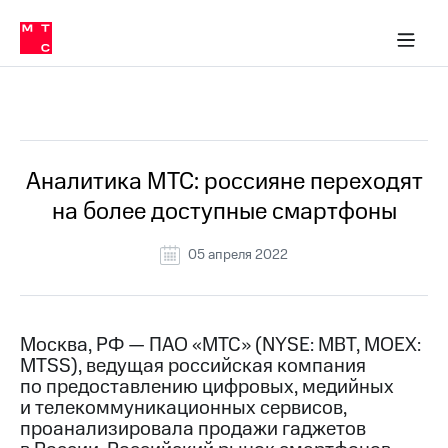
О
сторам и акционерам
Комплаенс и деловая этика
Устойчивое развитие
Медиа-центр
О МТС
О МТС
На главную
компании
О
компании
Стратегия
Стратегия
Все Новости
Карьера
в МТС
Карьера
в МТС
Пресс-
Аналитика МТС: россияне переходят
релизы
История
на более доступные смартфоны
компании
МТС
о технологиях
Руководство
05 апреля 2022
региона
Правовая
информация
Москва, РФ — ПАО «МТС» (NYSE: MBT, MOEX:
MTSS), ведущая российская компания
Контакты
по предоставлению цифровых, медийных
и телекоммуникационных сервисов,
Медиа-центр
Пресс-
проанализировала продажи гаджетов
релизы