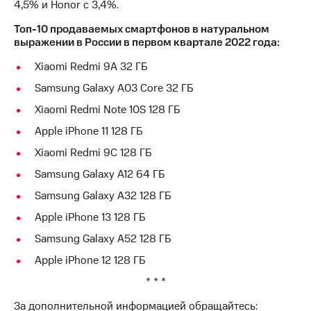
4,5% и Honor с 3,4%.
выкупа
акций
Топ-10 продаваемых смартфонов в натуральном
Дивиденды
выражении в России в первом квартале 2022 года:
Рынок
облигаций
Xiaomi Redmi 9A 32 ГБ
Описание
Samsung Galaxy A03 Core 32 ГБ
Еврооблигации-2023
Xiaomi Redmi Note 10S 128 ГБ
Уведомление
о
Apple iPhone 11 128 ГБ
погашении
Xiaomi Redmi 9C 128 ГБ
именных
облигаций
Samsung Galaxy A12 64 ГБ
Другое
Samsung Galaxy A32 128 ГБ
Регистратор
Apple iPhone 13 128 ГБ
Реквизиты
Контакты
Samsung Galaxy A52 128 ГБ
йчивое развитие
Apple iPhone 12 128 ГБ
и деловая этика
На главную
* * *
За дополнительной информацией обращайтесь: