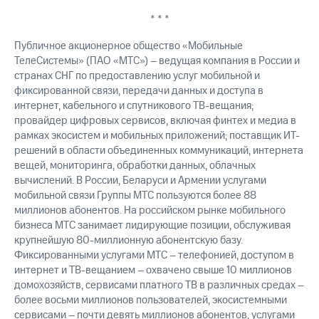
выкупа
* * *
акций
Дивиденды
Публичное акционерное общество «Мобильные
Рынок
ТелеСистемы» (ПАО «МТС») – ведущая компания в России и
облигаций
странах СНГ по предоставлению услуг мобильной и
Описание
фиксированной связи, передачи данных и доступа в
Еврооблигации-2023
интернет, кабельного и спутникового ТВ-вещания;
Уведомление
провайдер цифровых сервисов, включая финтех и медиа в
о
рамках экосистем и мобильных приложений; поставщик ИТ-
погашении
решений в области объединенных коммуникаций, интернета
именных
вещей, мониторинга, обработки данных, облачных
облигаций
вычислений. В России, Беларуси и Армении услугами
Другое
мобильной связи Группы МТС пользуются более 88
миллионов абонентов. На российском рынке мобильного
Регистратор
Реквизиты
бизнеса МТС занимает лидирующие позиции, обслуживая
Контакты
крупнейшую 80-миллионную абонентскую базу.
йчивое развитие
Фиксированными услугами МТС – телефонией, доступом в
и деловая этика
интернет и ТВ-вещанием – охвачено свыше 10 миллионов
На главную
домохозяйств, сервисами платного ТВ в различных средах –
более восьми миллионов пользователей, экосистемными
сервисами – почти девять миллионов абонентов, услугами