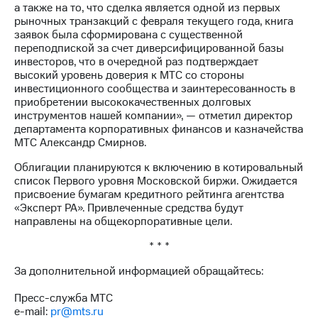
Раскрытие
а также на то, что сделка является одной из первых
информации
рыночных транзакций с февраля текущего года, книга
Информация
заявок была сформирована с существенной
акционерам
переподпиской за счет диверсифицированной базы
Документы
инвесторов, что в очередной раз подтверждает
ПАО
высокий уровень доверия к МТС со стороны
"МТС"
инвестиционного сообщества и заинтересованность в
Собрания
приобретении высококачественных долговых
акционеров
инструментов нашей компании», — отметил директор
Личный
департамента корпоративных финансов и казначейства
кабинет
МТС Александр Смирнов.
акционера
Акционерный
Облигации планируются к включению в котировальный
капитал
список Первого уровня Московской биржи. Ожидается
Контроль
присвоение бумагам кредитного рейтинга агентства
и
«Эксперт РА». Привлеченные средства будут
аудит
направлены на общекорпоративные цели.
Рынок
акций
* * *
За дополнительной информацией обращайтесь:
Описание
Программа
Пресс-служба МТС
приобретения
e-mail:
pr@mts.ru
Порядок