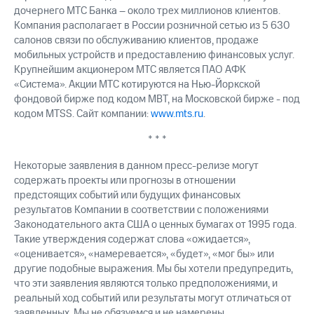
дочернего МТС Банка – около трех миллионов клиентов.
Компания располагает в России розничной сетью из 5 630
салонов связи по обслуживанию клиентов, продаже
мобильных устройств и предоставлению финансовых услуг.
Крупнейшим акционером МТС является ПАО АФК
«Система». Акции МТС котируются на Нью-Йоркской
фондовой бирже под кодом MBT, на Московской бирже - под
кодом MTSS. Сайт компании:
www.mts.ru
.
* * *
Некоторые заявления в данном пресс-релизе могут
содержать проекты или прогнозы в отношении
предстоящих событий или будущих финансовых
результатов Компании в соответствии с положениями
Законодательного акта США о ценных бумагах от 1995 года.
Такие утверждения содержат слова «ожидается»,
«оценивается», «намеревается», «будет», «мог бы» или
другие подобные выражения. Мы бы хотели предупредить,
что эти заявления являются только предположениями, и
реальный ход событий или результаты могут отличаться от
заявленных. Мы не обязуемся и не намерены