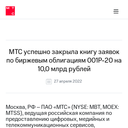
О
сторам и акционерам
Комплаенс и деловая этика
Устойчивое развитие
Медиа-центр
О МТС
О МТС
На главную
компании
О
компании
Стратегия
Стратегия
Все Новости
Карьера
в МТС
Карьера
в МТС
Пресс-
МТС успешно закрыла книгу заявок
релизы
История
по биржевым облигациям 001Р-20 на
компании
МТС
10,0 млрд рублей
о технологиях
Руководство
региона
27 апреля 2022
Правовая
информация
Контакты
Москва, РФ – ПАО «МТС» (NYSE: MBT, MOEX:
MTSS), ведущая российская компания по
Медиа-центр
предоставлению цифровых, медийных и
Пресс-
телекоммуникационных сервисов,
релизы