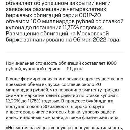
объявляет об успешном закрытии книги
заявок на размещение четырехлетних
МТС
биржевых облигаций серии 001Р-20
о технологиях
объемом 10,0 миллиардов рублей со ставкой
Достижения
купона до погашения 11,75% годовых.
Размещение облигаций на Московской
Интервью
бирже запланировано на 06 мая 2022 года.
Финансовая
отчетность
Номинальная стоимость облигаций составляет 1000
Контакты
рублей, купонный период — 91 день.
Новости
В ходе формирования книги заявок спрос существенно
в
превысил объем выпуска, составив около 20
регионе
миллиардов рублей, что позволило эмитенту трижды
снижать маркетинговый ориентир по ставке купона с
м и акционерам
12,00% до 11,75% годовых. В процессе букбилдинга
Корпоративное
поступило около 30 заявок от широкого круга
управление
инвесторов, в числе которых банки, управляющие и
инвестиционные компании, а также физические лица.
Корпоративный
секретарь
«Несмотря на существенную рыночную волатильность,