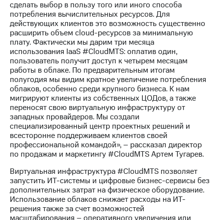
Раскрытие
сделать выбор в пользу того или иного способа
информации
потребления вычислительных ресурсов. Для
Информация
действующих клиентов это возможность существенно
акционерам
расширить объем cloud-ресурсов за минимальную
Документы
плату. Фактически мы дарим три месяца
ПАО
использования IaaS #CloudMTS: оплатив один,
"МТС"
пользователь получит доступ к четырем месяцам
Собрания
работы в облаке. По предварительным итогам
акционеров
полугодия мы видим кратное увеличение потребления
Личный
облаков, особенно среди крупного бизнеса. К нам
кабинет
мигрируют клиенты из собственных ЦОДов, а также
акционера
переносят свою виртуальную инфраструктуру от
Акционерный
западных провайдеров. Мы создали
капитал
специализированный центр проектных решений и
Контроль
всесторонне поддерживаем клиентов своей
и
профессиональной командой», – рассказал директор
аудит
по продажам и маркетингу #CloudMTS Артем Тугарев.
Рынок
акций
Виртуальная инфраструктура #CloudMTS позволяет
запустить ИТ-системы и цифровые бизнес-сервисы без
Описание
дополнительных затрат на физическое оборудование.
Программа
Использование облаков снижает расходы на ИТ-
приобретения
решения также за счет возможностей
Порядок
масштабирования – оперативного увеличения или