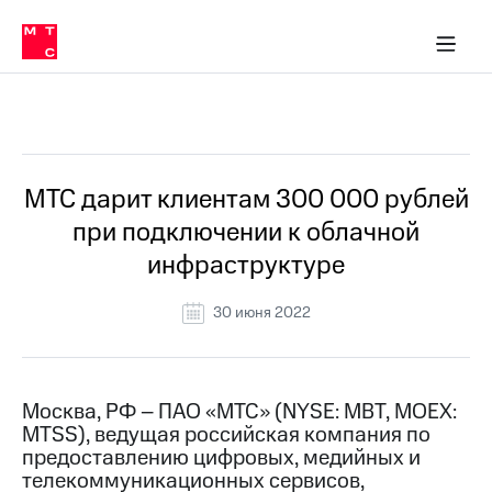
О
сторам и акционерам
Комплаенс и деловая этика
Устойчивое развитие
Медиа-центр
О МТС
О МТС
На главную
компании
О
компании
Стратегия
Стратегия
Все Новости
Карьера
в МТС
Карьера
в МТС
Пресс-
МТС дарит клиентам 300 000 рублей
релизы
История
при подключении к облачной
компании
МТС
инфраструктуре
о технологиях
Руководство
региона
30 июня 2022
Правовая
информация
Контакты
Москва, РФ – ПАО «МТС» (NYSE: MBT, MOEX:
MTSS), ведущая российская компания по
Медиа-центр
предоставлению цифровых, медийных и
Пресс-
телекоммуникационных сервисов,
релизы