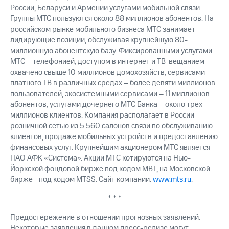
России, Беларуси и Армении услугами мобильной связи
Группы МТС пользуются около 88 миллионов абонентов. На
российском рынке мобильного бизнеса МТС занимает
лидирующие позиции, обслуживая крупнейшую 80-
миллионную абонентскую базу. Фиксированными услугами
МТС – телефонией, доступом в интернет и ТВ-вещанием –
охвачено свыше 10 миллионов домохозяйств, сервисами
платного ТВ в различных средах – более девяти миллионов
пользователей, экосистемными сервисами – 11 миллионов
абонентов, услугами дочернего МТС Банка – около трех
миллионов клиентов. Компания располагает в России
розничной сетью из 5 560 салонов связи по обслуживанию
клиентов, продаже мобильных устройств и предоставлению
финансовых услуг. Крупнейшим акционером МТС является
ПАО АФК «Система». Акции МТС котируются на Нью-
Йоркской фондовой бирже под кодом MBT, на Московской
бирже - под кодом MTSS. Сайт компании:
www.mts.ru
.
* * *
Предостережение в отношении прогнозных заявлений.
Некоторые заявления в данном пресс-релизе могут