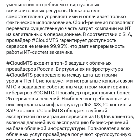
выкупа
уменьшения потребляемых виртуальных
акций
вычислительных ресурсов. Пользователь
Дивиденды
самостоятельно управляет ими и оплачивает только
Рынок
фактическое использование. Cloud-решения позволяют
облигаций
перевести существенную часть затрат компании на ИТ
из капитальных в операционные. В соответствии с SLA,
Описание
провайдер #CloudMTS гарантирует доступность
Еврооблигации-2023
сервисов не менее 99,95%, что дает непрерывность
Уведомление
работы ИТ-систем заказчика.
о
погашении
#CloudMTS входит в топ-5 ведущих облачных
именных
провайдеров России. Виртуальная инфраструктура
облигаций
#CloudMTS распределена между дата-центрами
Другое
уровня Tier III, использует магистральные каналы связи
МТС и защищена собственным центром мониторинга
Регистратор
киберугроз SOC МТС. Провайдер предоставляет более
Реквизиты
25 сервисов и решений. Наиболее востребованные из
Контакты
них: виртуальная инфраструктура 152-ФЗ, 1С-хостинг и
SAP-хостинг. #CloudMTS обладает глубокой
йчивое развитие
экспертизой по миграции сервисов из ЦОДов клиентов,
и деловая этика
включая дальнейшую эксплуатацию бизнес-решений
На главную
на базе облачной инфраструктуры. Пользователи всех
облачных услуг провайдера получают круглосуточную