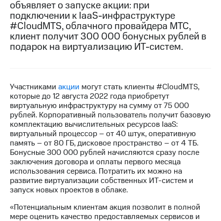
объявляет о запуске акции: при
подключении к IaaS-инфраструктуре
МТС
#CloudMTS, облачного провайдера МТС,
о технологиях
клиент получит 300 000 бонусных рублей в
Достижения
подарок на виртуализацию ИТ-систем.
Интервью
Финансовая
Участниками
акции
могут стать клиенты #CloudMTS,
отчетность
которые до 12 августа 2022 года приобретут
виртуальную инфраструктуру на сумму от 75 000
Контакты
рублей. Корпоративный пользователь получит базовую
комплектацию вычислительных ресурсов IaaS:
Новости
виртуальный процессор – от 40 штук, оперативную
в
память – от 80 ГБ, дисковое пространство – от 4 ТБ.
регионе
Бонусные 300 000 рублей начисляются сразу после
заключения договора и оплаты первого месяца
м и акционерам
использования сервиса. Потратить их можно на
Корпоративное
развитие виртуализации собственных ИТ-систем и
управление
запуск новых проектов в облаке.
Корпоративный
«Потенциальным клиентам акция позволит в полной
секретарь
мере оценить качество предоставляемых сервисов и