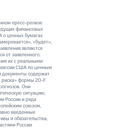
анном пресс-релизе
будущих финансовых
А о ценных бумагах
амеревается», «будет»,
заявления являются
я от заявленного.
ния их с реальными
омиссии США по ценным
ти документы содержат
 риска» формы 20-F.
рогнозов. Они
итическую ситуацию,
и России и ряда
ропейским союзом,
авно введенные
ивы и обязательства;
ластями России