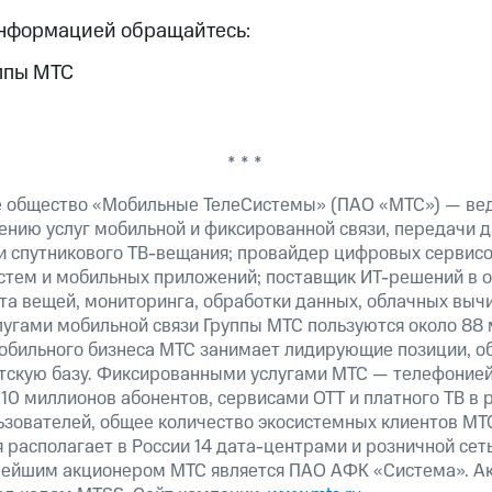
информацией обращайтесь:
ппы МТС
* * *
е общество «Мобильные ТелеСистемы» (ПАО «МТС») — ве
ению услуг мобильной и фиксированной связи, передачи д
 и спутникового ТВ-вещания; провайдер цифровых сервис
истем и мобильных приложений; поставщик ИТ-решений в 
а вещей, мониторинга, обработки данных, облачных вычи
лугами мобильной связи Группы МТС пользуются около 88 
обильного бизнеса МТС занимает лидирующие позиции, 
скую базу. Фиксированными услугами МТС — телефонией,
10 миллионов абонентов, сервисами OTT и платного ТВ в
льзователей, общее количество экосистемных клиентов М
 располагает в России 14 дата-центрами и розничной сет
нейшим акционером МТС является ПАО АФК «Система». А