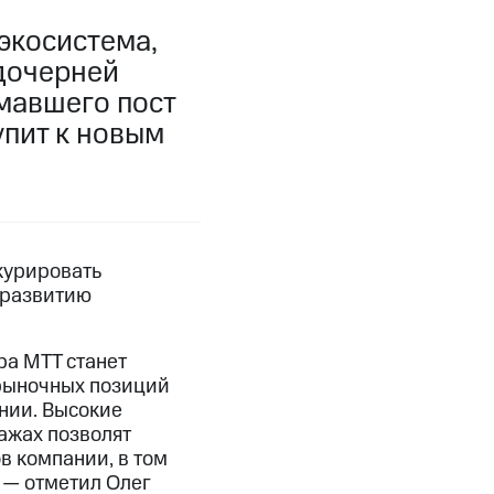
экосистема,
дочерней
мавшего пост
упит к новым
курировать
 развитию
ра МТТ станет
 рыночных позиций
нии. Высокие
ажах позволят
 компании, в том
 — отметил Олег