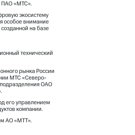
а ПАО «МТС».
ифровую экосистему
я особое внимание
 созданной на базе
ционный технический
онного рынка России
ании МТС «Северо-
е подразделения ОАО
.
од его управлением
дуктов компании.
ом АО «МТТ».