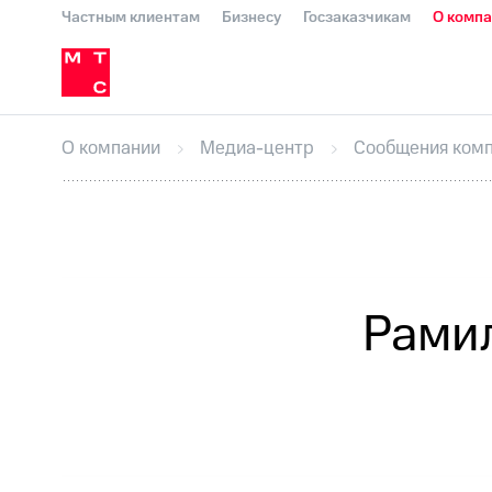
Частным клиентам
Бизнесу
Госзаказчикам
О комп
О компании
Стратегия
Карьера в М
Инвесторам и акционерам
Комплаенс и деловая этика
Устойчивое развитие
Медиа-центр
О МТС
На главную
О компании
Стратегия
Карьера в М
Пресс-релизы
МТС о технологиях
До
О компании
Медиа-центр
Сообщения ком
Корпоративное управление
Корпора
ПАО "МТС"
Собрания акционеров
Лич
Описание
Программа приобретения
Все Новости
Еврооблигации-2023
Уведомление о
Рамил