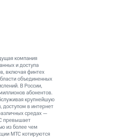
дущая компания
анных и доступа
ов, включая финтех
области объединенных
слений. В России,
миллионов абонентов.
обслуживая крупнейшую
 доступом в интернет
 различных средах —
ТС превышает
ью из более чем
кции МТС котируются