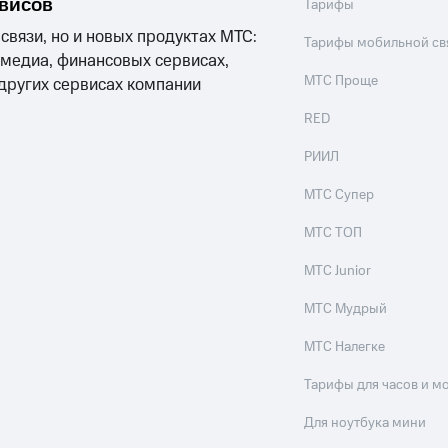
рвисов
Тарифы
 связи, но и новых продуктах МТС:
Тарифы мобильной св
 медиа, финансовых сервисах,
МТС Проще
 других сервисах компании
RED
РИИЛ
МТС Супер
МТС ТОП
МТС Junior
МТС Мудрый
МТС Налегке
Тарифы для часов и м
Для ноутбука мини