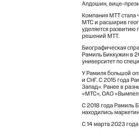
Алдошин, вице-прези
Компания МТТ стала 
МТС и расширив геог
уделяется развитию 
решений МТТ.
Биографическая спра
Рамиль Биккужин в 2
университет по спец
У Рамиля большой оп
и СНГ. С 2015 года 
Запад». Ранее в раз
«МТС», ОАО «Вымпелк
С 2018 года Рамиль 
находились маркетин
С 14 марта 2023 год