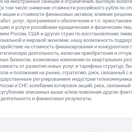
я на иностранные санкции и ограничения; высокую волати
(в том числе снижение стоимости российского рубля по о
 и акции и стоимости финансовых активов; влияние решен
абот, услуг, программного обеспечения и т.п. приостанови
кцию и услуги российским юридическим и физическим лиц
амм России, США и других стран по восстановлению ликв
ональной и мировой экономик; нашу возможность поддер
здействие на стоимость финансирования и конкурентное 
атегическую деятельность, включая приобретения и отчуж
ных бизнесов; возможные изменения по квартальным резу
симость от развития новых услуг и тарифных структур; б
сов и положения на рынке; стратегию; риск, связанный с
ударственным регулированием индустрии телекоммуникац
России и СНГ; колебания котировок акций; риск, связанны
сугубление описанных выше и/или появление других факт
 деятельность и финансовые результаты.