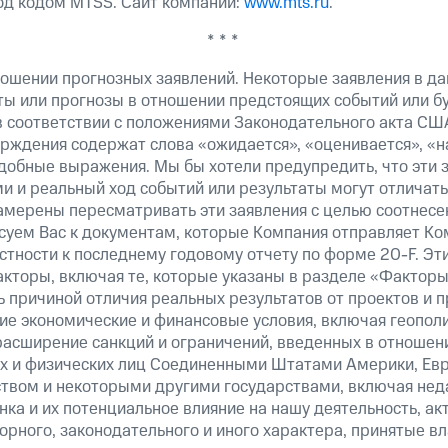
од кодом MTSS. Сайт компании:
www.mts.ru
.
* * *
ошении прогнозных заявлений. Некоторые заявления в д
ты или прогнозы в отношении предстоящих событий или 
в соответствии с положениями Законодательного акта СШ
верждения содержат слова «ожидается», «оценивается», «н
добные выражения. Мы бы хотели предупредить, что эти 
 и реальный ход событий или результаты могут отличатьс
амерены пересматривать эти заявления с целью соотнесе
суем Вас к документам, которые Компания отправляет К
стности к последнему годовому отчету по форме 20-F. Э
кторы, включая те, которые указаны в разделе «Факторы
 причиной отличия реальных результатов от проектов и п
щие экономические и финансовые условия, включая геопол
расширение санкций и ограничений, введенных в отношени
х и физических лиц Соединенными Штатами Америки, Ев
вом и некоторыми другими государствами, включая нед
ка и их потенциальное влияние на нашу деятельность, акт
рного, законодательного и иного характера, принятые в