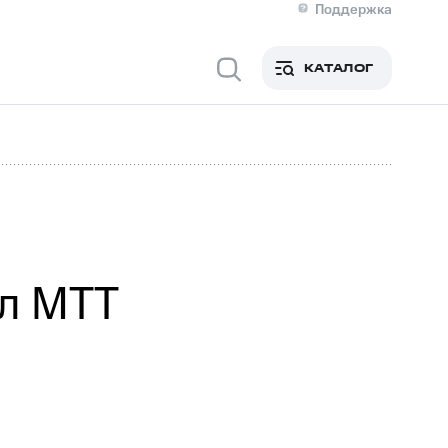
Поддержка
О МТС
я информация
Контакты
КАТАЛОГ
Медиа-центр
кты
Новости в регионе
Инвесторам и акционерам
ция акционерам
Документы
роль и аудит
Рынок акций
й
Описание
р
Реквизиты
Контакты
Устойчивое развитие
Комплаенс и деловая этика
На главную
ил МТТ