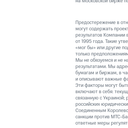
на Московской бирже п
Предостережение в отн
могут содержать проек
результатов Компании 
от 1995 года. Такие ут
«мог бы» или другие по
только предположениями
Мы не обязуемся и не н
результатами. Мы адре
бумагам и биржам, в ча
и описывают важные фа
Эти факторы могут быть
включают в себя: теку
связанную с Украиной; 
российских юридически
Соединенным Королевст
санкции против МТС-Бан
ответные меры регулято