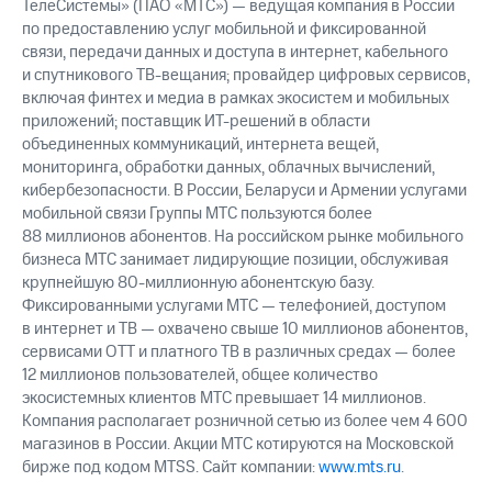
ТелеСистемы» (ПАО «МТС») — ведущая компания в России
по предоставлению услуг мобильной и фиксированной
связи, передачи данных и доступа в интернет, кабельного
и спутникового ТВ-вещания; провайдер цифровых сервисов,
включая финтех и медиа в рамках экосистем и мобильных
приложений; поставщик ИТ-решений в области
объединенных коммуникаций, интернета вещей,
мониторинга, обработки данных, облачных вычислений,
кибербезопасности. В России, Беларуси и Армении услугами
мобильной связи Группы МТС пользуются более
88 миллионов абонентов. На российском рынке мобильного
бизнеса МТС занимает лидирующие позиции, обслуживая
крупнейшую 80-миллионную абонентскую базу.
Фиксированными услугами МТС — телефонией, доступом
в интернет и ТВ — охвачено свыше 10 миллионов абонентов,
сервисами OTT и платного ТВ в различных средах — более
12 миллионов пользователей, общее количество
экосистемных клиентов МТС превышает 14 миллионов.
Компания располагает розничной сетью из более чем 4 600
магазинов в России. Акции МТС котируются на Московской
бирже под кодом MTSS. Сайт компании:
www.mts.ru
.