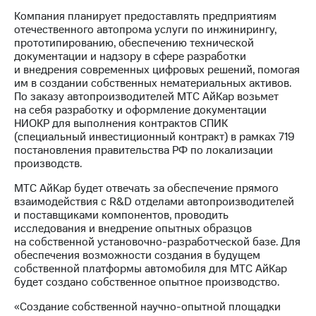
Раскрытие
информации
Компания планирует предоставлять предприятиям
Информация
отечественного автопрома услуги по инжинирингу,
акционерам
прототипированию, обеспечению технической
Документы
документации и надзору в сфере разработки
ПАО
и внедрения современных цифровых решений, помогая
"МТС"
им в создании собственных нематериальных активов.
Собрания
По заказу автопроизводителей МТС АйКар возьмет
акционеров
на себя разработку и оформление документации
Личный
НИОКР для выполнения контрактов СПИК
кабинет
(специальный инвестиционный контракт) в рамках 719
акционера
постановления правительства РФ по локализации
Акционерный
производств.
капитал
МТС АйКар будет отвечать за обеспечение прямого
Контроль
взаимодействия с R&D отделами автопроизводителей
и
и поставщиками компонентов, проводить
аудит
исследования и внедрение опытных образцов
Рынок
на собственной установочно-разработческой базе. Для
акций
обеспечения возможности создания в будущем
собственной платформы автомобиля для МТС АйКар
Описание
будет создано собственное опытное производство.
Программа
приобретения
«Создание собственной научно-опытной площадки
Порядок