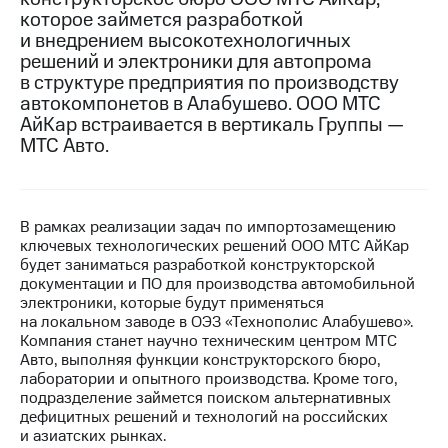
которое займется разработкой
МТС
и внедрением высокотехнологичных
о технологиях
решений и электроники для автопрома
в структуре предприятия по производству
Достижения
автокомпонетов в Алабушево. ООО МТС
АйКар встраивается в вертикаль Группы —
Интервью
МТС Авто.
Финансовая
отчетность
Контакты
В рамках реализации задач по импортозамещению
ключевых технологических решений ООО МТС АйКар
Новости
будет заниматься разработкой конструкторской
в
документации и ПО для производства автомобильной
регионе
электроники, которые будут применяться
на локальном заводе в ОЭЗ «Технополис Алабушево».
м и акционерам
Компания станет научно техническим центром МТС
Корпоративное
Авто, выполняя функции конструкторского бюро,
управление
лаборатории и опытного производства. Кроме того,
подразделение займется поиском альтернативных
Корпоративный
дефицитных решений и технологий на российских
секретарь
и азиатских рынках.