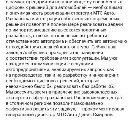
в рамках предприятия по производству современных
выкупа
цифровых решений для автомобилей — необходимая
акций
и значимая часть реализации стратегии МТС Авто.
Дивиденды
Разработка и интеграция собственных современных
Рынок
решений позволят в полной мере реализовать задачи
облигаций
по импортозамещению высокотехнологичных
разработок, отвечая на ключевые потребности
Описание
отечественного автопрома и обеспечить его автономию
Еврооблигации-2023
от воздействия внешней конъюнктуры. Сейчас наш
Уведомление
завод в Алабушево проходит этап заверения
о
о соответствии требованиям эксплуатации. Мы уже
погашении
находимся в коммуникации с ведущими
именных
автопредприятиями, анализируем их запросы как
облигаций
на производство, так и на разработку и инжениринг
Другое
необходимых цифровых решений, которые
невозможно было бы реализовать без работы КБ.
Регистратор
Мы рассчитываем на привлечение высококлассных
Реквизиты
экспертов в сфере разработки. Расположении центра
Контакты
в столичном регионе позволит максимально
йчивое развитие
эффективно решить эту задачу», — прокомментировал
и деловая этика
генеральный директор МТС Авто Денис Смирнов.
На главную