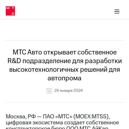
О
сторам и акционерам
Комплаенс и деловая этика
Устойчивое развитие
Медиа-центр
О МТС
О МТС
На главную
компании
О
компании
Стратегия
Стратегия
Все Новости
Карьера
в МТС
Карьера
в МТС
Пресс-
МТС Авто открывает собственное
релизы
История
R&D подразделение для разработки
компании
МТС
высокотехнологичных решений для
о технологиях
Руководство
автопрома
региона
Правовая
26 января 2024
информация
Контакты
Москва, РФ — ПАО «МТС» (MOEX:MTSS),
Медиа-центр
цифровая экосистема создает собственное
Пресс-
релизы
конструкторское бюро ООО МТС АйКар,