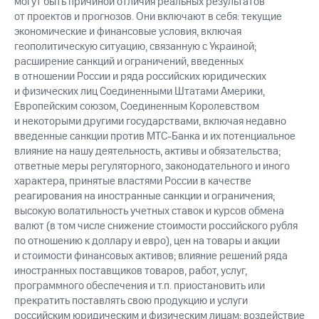
могут быть причиной отличия реальных результатов
от проектов и прогнозов. Они включают в себя: текущие
экономические и финансовые условия, включая
геополитическую ситуацию, связанную с Украиной;
расширение санкций и ограничений, введенных
в отношении России и ряда российских юридических
и физических лиц Соединенными Штатами Америки,
Европейским союзом, Соединенным Королевством
и некоторыми другими государствами, включая недавно
введенные санкции против МТС-Банка и их потенциальное
влияние на нашу деятельность, активы и обязательства;
ответные меры регуляторного, законодательного и иного
характера, принятые властями России в качестве
реагирования на иностранные санкции и ограничения;
высокую волатильность учетных ставок и курсов обмена
валют (в том числе снижение стоимости российского рубля
по отношению к доллару и евро), цен на товары и акции
и стоимости финансовых активов; влияние решений ряда
иностранных поставщиков товаров, работ, услуг,
программного обеспечения и т.п. приостановить или
прекратить поставлять свою продукцию и услуги
российским юридическим и физическим лицам; воздействие