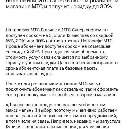
Больше или МТС Супер в любом розничном
магазине МТС и получить скидку до 30%.
МТС
о технологиях
Достижения
На тарифах МТС Больше и МТС Супер абонемент
доступен сроком на 3, 6 или 12 месяцев со скидкой
Интервью
15%, 20% или 30% соответственно. На тарифе МТС
Проще абонемент доступен сроком на 12 месяцев
Финансовая
со скидкой 30%. При подключении абонемента
отчетность
стоимость услуг связи спишется по выбранному
тарифу с учетом скидки. Далее в течение выбранного
Контакты
срока абонентская плата за базовые пакеты
списываться не будет.
Новости
в
Посетители розничных магазинов МТС могут
регионе
подключить абонемент как отдельно, так и оформить
его в рассрочку вместе с любым товаром в магазине.
м и акционерам
Корпоративное
«Для нас важно предоставлять всем абонентам
управление
максимальный выбор, поэтому мы активно работаем
над разработкой новых экосистемных предложений,
Корпоративный
в том числе на связь. Например, недавно мы запустили
секретарь
Кубики — дополнительные опции для улучшения