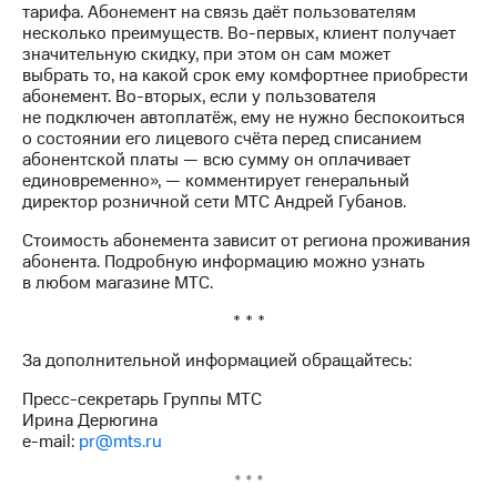
Раскрытие
тарифа. Абонемент на связь даёт пользователям
информации
несколько преимуществ. Во-первых, клиент получает
Информация
значительную скидку, при этом он сам может
акционерам
выбрать то, на какой срок ему комфортнее приобрести
Документы
абонемент. Во-вторых, если у пользователя
ПАО
не подключен автоплатёж, ему не нужно беспокоиться
"МТС"
о состоянии его лицевого счёта перед списанием
Собрания
абонентской платы — всю сумму он оплачивает
акционеров
единовременно», — комментирует генеральный
Личный
директор розничной сети МТС Андрей Губанов.
кабинет
акционера
Стоимость абонемента зависит от региона проживания
Акционерный
абонента. Подробную информацию можно узнать
капитал
в любом магазине МТС.
Контроль
и
* * *
аудит
За дополнительной информацией обращайтесь:
Рынок
акций
Пресс-секретарь Группы МТС
Ирина Дерюгина
Описание
e-mail:
pr@mts.ru
Программа
приобретения
* * *
Порядок