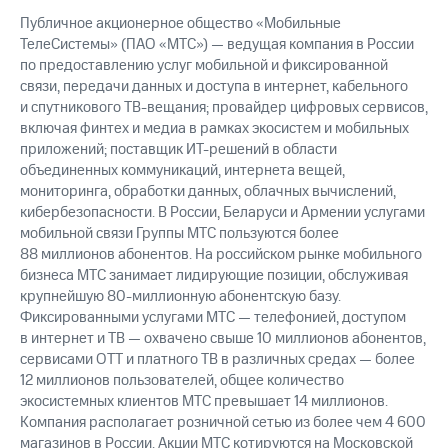
выкупа
Публичное акционерное общество «Мобильные
акций
ТелеСистемы» (ПАО «МТС») — ведущая компания в России
Дивиденды
по предоставлению услуг мобильной и фиксированной
Рынок
связи, передачи данных и доступа в интернет, кабельного
облигаций
и спутникового ТВ-вещания; провайдер цифровых сервисов,
Описание
включая финтех и медиа в рамках экосистем и мобильных
Еврооблигации-2023
приложений; поставщик ИТ-решений в области
Уведомление
объединенных коммуникаций, интернета вещей,
о
мониторинга, обработки данных, облачных вычислений,
погашении
кибербезопасности. В России, Беларуси и Армении услугами
именных
мобильной связи Группы МТС пользуются более
облигаций
88 миллионов абонентов. На российском рынке мобильного
Другое
бизнеса МТС занимает лидирующие позиции, обслуживая
Регистратор
крупнейшую 80-миллионную абонентскую базу.
Реквизиты
Фиксированными услугами МТС — телефонией, доступом
Контакты
в интернет и ТВ — охвачено свыше 10 миллионов абонентов,
йчивое развитие
сервисами OTT и платного ТВ в различных средах — более
и деловая этика
12 миллионов пользователей, общее количество
На главную
экосистемных клиентов МТС превышает 14 миллионов.
Компания располагает розничной сетью из более чем 4 600
магазинов в России. Акции МТС котируются на Московской