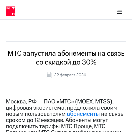
О
сторам и акционерам
Комплаенс и деловая этика
Устойчивое развитие
Медиа-центр
О МТС
О МТС
На главную
компании
О
компании
Стратегия
Стратегия
Все Новости
Карьера
в МТС
Карьера
в МТС
Пресс-
МТС запустила абонементы на связь
релизы
История
со скидкой до 30%
компании
МТС
о технологиях
Руководство
22 февраля 2024
региона
Правовая
информация
Москва, РФ — ПАО «МТС» (MOEX: MTSS),
цифровая экосистема, предложила своим
Контакты
новым пользователям
абонементы
на связь
сроком до 12 месяцев. Абоненты могут
Медиа-центр
Пресс-
подключить тарифы МТС Проще, МТС
релизы