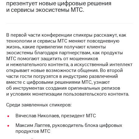
презентует новые цифровые решения
и сервисы экосистемы МТС.
МТС
о технологиях
Достижения
В первой части конференции спикеры расскажут, как
Интервью
технологии и сервисы МТС меняют повседневную
жизнь, какие привилегии получают клиенты
Финансовая
экосистемы благодаря партнерствам, как продукты
отчетность
МТС помогают защитить от мошенников
и нежелательного контента, а искусственный интеллект
Контакты
открывает новые возможности общения. Во второй
части гости погрузятся в индустрию развлечений
Новости
вместе с цифровыми решениями МТС, узнают
в
об инструментах создания оригинальных релизов
регионе
и условиях монетизации пользовательского контента.
Среди заявленных спикеров:
м и акционерам
Корпоративное
Вячеслав Николаев, президент МТС
управление
Максим Лаптев, руководитель блока цифровых
Корпоративный
продуктов МТС
секретарь