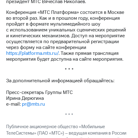
президент МТС Вячеслав Николаев.
выкупа
акций
Конференция «МТС Платформа» состоится в Москве
Дивиденды
во второй раз. Как и в прошлом году, конференция
Рынок
пройдет в формате мультимедийного шоу
облигаций
с использованием уникальных сценических решений
и кинетических механизмов. Доступ на мероприятие
Описание
осуществляется по предварительной регистрации
Еврооблигации-2023
через форму на сайте конференции
Уведомление
https://platforma.mts.ru/
. Также прямая трансляция
о
мероприятия будет доступна на сайте мероприятия.
погашении
именных
* * *
облигаций
Другое
За дополнительной информацией обращайтесь:
Регистратор
Пресс-секретарь Группы МТС
Реквизиты
Ирина Дерюгина
Контакты
e-mail:
pr@mts.ru
йчивое развитие
* * *
и деловая этика
На главную
Публичное акционерное общество «Мобильные
ТелеСистемы» (ПАО «МТС») – ведущая компания в России