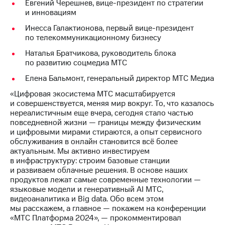
Раскрытие
Евгений Черешнев, вице-президент по стратегии
информации
и инновациям
Информация
Инесса Галактионова, первый вице-президент
акционерам
по телекоммуникационному бизнесу
Документы
ПАО
Наталья Братчикова, руководитель блока
"МТС"
по развитию соцмедиа МТС
Собрания
акционеров
Елена Бальмонт, генеральный директор МТС Медиа
Личный
«Цифровая экосистема МТС масштабируется
кабинет
и совершенствуется, меняя мир вокруг. То, что казалось
акционера
нереалистичным еще вчера, сегодня стало частью
Акционерный
повседневной жизни — границы между физическим
капитал
и цифровыми мирами стираются, а опыт сервисного
Контроль
обслуживания в онлайн становится всё более
и
актуальным. Мы активно инвестируем
аудит
в инфраструктуру: строим базовые станции
Рынок
и развиваем облачные решения. В основе наших
акций
продуктов лежат самые современные технологии —
языковые модели и генеративный AI МТС,
Описание
видеоаналитика и Big data. Обо всем этом
Программа
мы расскажем, а главное — покажем на конференции
приобретения
«МТС Платформа 2024», — прокомментировал
Порядок