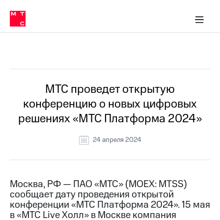
О
сторам и акционерам
Комплаенс и деловая этика
Устойчивое развитие
Медиа-центр
О МТС
О МТС
На главную
компании
О
компании
Стратегия
Стратегия
Все Новости
Карьера
в МТС
Карьера
в МТС
Пресс-
МТС проведет открытую
релизы
История
конференцию о новых цифровых
компании
МТС
решениях «МТС Платформа 2024»
о технологиях
Руководство
региона
24 апреля 2024
Правовая
информация
Контакты
Москва, РФ — ПАО «МТС» (MOEX: MTSS)
сообщает дату проведения открытой
Медиа-центр
конференции «МТС Платформа 2024». 15 мая
Пресс-
в «МТС Live Холл» в Москве компания
релизы