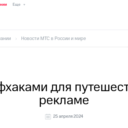
ании
Еще
ТС
Пресс-релизы
МТС о технологиях
ТС
История компании
Руководство региона
Правова
стижения
Интервью
Финансовая отчетность
Конта
пании
Новости МТС в России и мире
тивный секретарь
Раскрытие информации
Информа
ный кабинет акционера
Акционерный капитал
Конт
Порядок выкупа акций
Дивиденды
Рынок облигаци
 погашении именных облигаций
Другое
Регистрато
фхаками для путешест
рекламе
25 апреля 2024