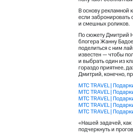
В основу рекламной к
если забронировать о
и смешных роликов.
По сюжету Дмитрий Н
блогера Жанну Бадоев
поделиться с ним ла
известен — чтобы пол
и выбрать один из к
гораздо приятнее, даж
Дмитрий, конечно, пр
МТС TRAVEL | Подарк
МТС TRAVEL | Подарк
МТС TRAVEL | Подарки
МТС TRAVEL | Подарки
МТС TRAVEL | Подарки
«Нашей задачей, как 
подчеркнуть и прого