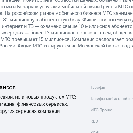
та вещей, мониторинга, обработки данных, облачных выч
оссии и Беларуси услугами мобильной связи Группы МТС п
в. На российском рынке мобильного бизнеса МТС занима
 81-миллионную абонентскую базу. Фиксированными усл
 интернет и ТВ — охвачено свыше 10 миллионов абоненто
ных средах — более 13 миллионов пользователей, общее к
 МТС превышает 15 миллионов. Компания располагает роз
 России. Акции МТС котируются на Московской бирже под 
рвисов
Тарифы
 связи, но и новых продуктах МТС:
Тарифы мобильной св
 медиа, финансовых сервисах,
МТС Проще
 других сервисах компании
RED
РИИЛ