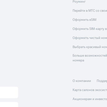
Роуминг
Перейти в МТС со св
Оформить eSIM
Оформить SIM-карту в
Оформить чистый но
Выбрать красивый но
Больше возможностей
номера
О компании
Подде
Карта салонов экоси
Акционерам и инвест