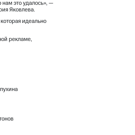
 нам это удалось», —
ия Яковлева.
 которая идеально
ной рекламе,
опухина
тонов