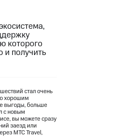
экосистема,
ддержку
ью которого
о и получить
ешествий стал очень
то хорошим
е выгоды, больше
л с новым
исе, вы можете сразу
ний заезд или
рез МТС Travel,