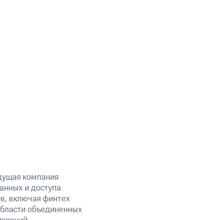
дущая компания
анных и доступа
ов, включая финтех
области объединенных