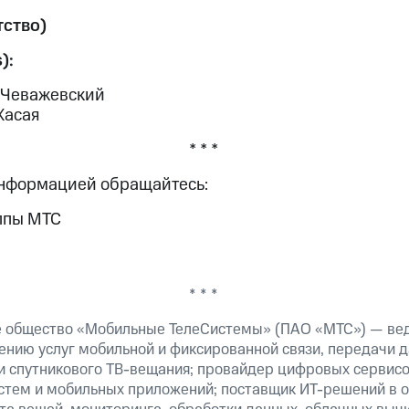
ство)
):
 Чеважевский
Хасая
* * *
информацией обращайтесь:
ппы МТС
* * *
е общество «Мобильные ТелеСистемы» (ПАО «МТС») — ве
ению услуг мобильной и фиксированной связи, передачи д
 и спутникового ТВ-вещания; провайдер цифровых сервис
истем и мобильных приложений; поставщик ИТ-решений в 