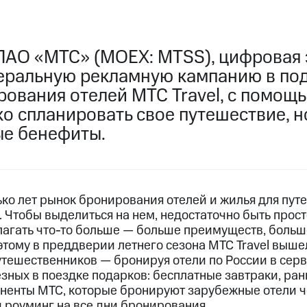
ПАО «МТС» (MOEX: MTSS), цифровая 
еральную рекламную кампанию в по
рования отелей МТС Travel, с помощ
о спланировать свое путешествие, н
е бенефиты.
ко лет рынок бронирования отелей и жилья для пут
 Чтобы выделиться на нем, недостаточно быть прос
лагать что-то больше — больше преимуществ, больш
этому в преддверии летнего сезона МТС Travel выше
тешественников — бронируя отели по России в серв
зных в поездке подарков: бесплатные завтраки, ран
оненты МТС, которые бронируют зарубежные отели че
 роуминг на все дни бронирования.