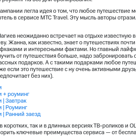
ампании легла идея о том, что любое путешествие м
тель в сервисе МТС Travel. Эту мысль авторы отрази
агиев неожиданно встречает на отдыхе известную 
у. Жанна, как известно, знает о путешествиях почти
йфхаками и интересными фактами. Но главный лайф
учить от путешествия больше, надо забронировать о
лассных подарков. А с такими подарками любое путе
е если это путешествие с ну очень активными друзьям
едпочитает без них).
и
и + роуминг
 | Завтрак
 | Роуминг
 | Ранний заезд
в коротких, так и в длинных версиях ТВ-роликов и OL
ворить ключевые преимущества сервиса — от беспла