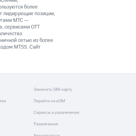
ислений,
ользуются более
ет лидирующие позиции,
угами МТС —
в, сервисами OTT
оличество
ничной сетью из более
кодом MTSS. Сайт
Заменить SIM-карту
язи
Перейти на eSIM
Сервисы и развлечения
Развлечения
Безопасность