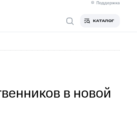
Поддержка
О МТС
я информация
Контакты
КАТАЛОГ
Медиа-центр
кты
Новости в регионе
Инвесторам и акционерам
ция акционерам
Документы
роль и аудит
Рынок акций
й
Описание
р
Реквизиты
Контакты
Устойчивое развитие
Комплаенс и деловая этика
На главную
венников в новой