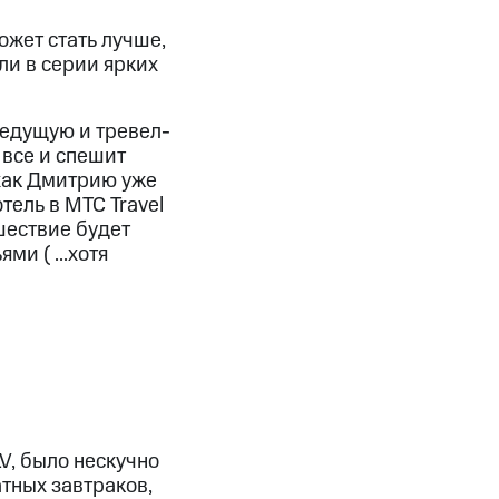
ожет стать лучше,
ли в серии ярких
ведущую и тревел-
 все и спешит
хак Дмитрию уже
тель в МТС Travel
шествие будет
и ( ...хотя
V, было нескучно
тных завтраков,