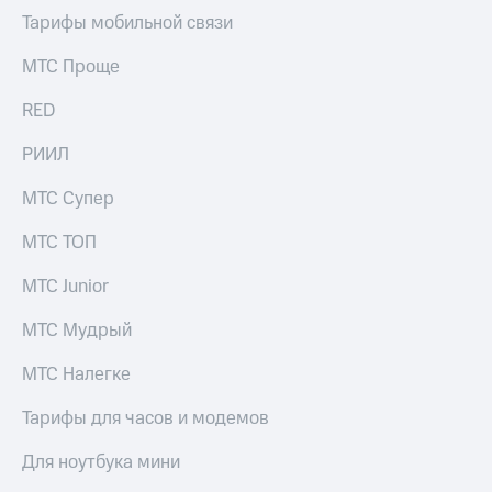
Тарифы мобильной связи
МТС Проще
RED
РИИЛ
МТС Супер
МТС ТОП
МТС Junior
МТС Мудрый
МТС Налегке
Тарифы для часов и модемов
Для ноутбука мини