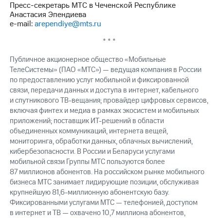
Пресс-секретарь МТС в Чеченской Республике
Анастасия Эпендиева
e-mail:
arependiye@mts.ru
* * *
Публичное акционерное общество «Мобильные
ТелеСистемы» (ПАО «МТС») — ведущая компания в России
по предоставлению услуг мобильной и фиксированной
связи, передачи данных и доступа в интернет, кабельного
и спутникового ТВ-вещания; провайдер цифровых сервисов,
включая финтех и медиа в рамках экосистем и мобильных
приложений; поставщик ИТ-решений в области
объединенных коммуникаций, интернета вещей,
мониторинга, обработки данных, облачных вычислений,
кибербезопасности. В России и Беларуси услугами
мобильной связи Группы МТС пользуются более
87 миллионов абонентов. На российском рынке мобильного
бизнеса МТС занимает лидирующие позиции, обслуживая
крупнейшую 81,6-миллионную абонентскую базу.
Фиксированными услугами МТС — телефонией, доступом
в интернет и ТВ — охвачено 10,7 миллиона абонентов,