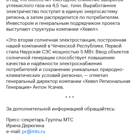
выкупа
углекислого газа на 4,5 тыс. тонн. Выработанное
акций
электричество поступит в единую энергосистему
Дивиденды
региона, а затем распределится по потребителям.
Рынок
Инвестором и генеральным подрядчиком проекта
облигаций
выступают структуры компании «Хевел».
Описание
«Это вторая солнечная электростанция, построенная
Еврооблигации-2023
нашей компанией в Чеченской Республике. Первой
Уведомление
стала Наурская СЭС мощностью 5 МВт. Ввод объектов
о
солнечной генерации способствует повышению
погашении
качества и надёжности электроснабжения
именных
потребителей и сохранению уникальных природно-
облигаций
климатических условий региона», — отметил
Другое
генеральный директор компании «Хевел Региональная
Генерация» Антон Усачев.
Регистратор
Реквизиты
* * *
Контакты
За дополнительной информацией обращайтесь:
йчивое развитие
и деловая этика
Пресс-секретарь Группы МТС
На главную
Ирина Дерюгина
e-mail:
pr@mts.ru