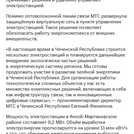
принимают решения и удалённо управляют
Раскрытие
электростанцией.
информации
Информация
Помимо оптоволоконной линии связи МТС развернула
акционерам
защищённую виртуальную сеть в пункте управления
Документы
электростанцией. Такое решение позволяет
ПАО
обезопасить работу энергокомплекса от внешних
"МТС"
вмешательств.
Собрания
акционеров
«В настоящее время в Чеченской Республике строится
Личный
несколько электростанций и планируется дальнейшее
кабинет
внедрение экологически чистых решений
акционера
в энергетическую систему региона. Мы готовы
Акционерный
продолжить участие в развитии зелёной энергетики
капитал
в Чеченской Республике. Для организации работы
Контроль
технологически сложных объектов у нас есть
и
множество комплексных решений, включающих в себя
аудит
как инфраструктуру связи, так и инновационные
Рынок
цифровые сервисы», — прокомментировал директор
акций
МТС в Чеченской Республике Евгений Филиппов.
Описание
Мощность электростанции в Ачхой-Мартановском
Программа
районе составляет 9,2 МВт. Объём выработки
приобретения
электроэнергии прогнозируется на уровне 13 млн кВт/ч
Порядок
в год, что обеспечит ежегодное снижение выбросов