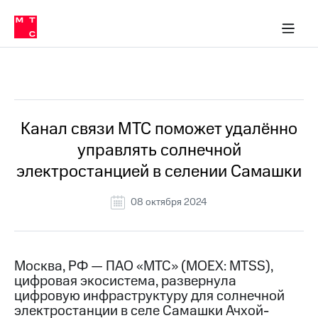
О
сторам и акционерам
Комплаенс и деловая этика
Устойчивое развитие
Медиа-центр
О МТС
О МТС
На главную
компании
О
компании
Стратегия
Стратегия
Все Новости
Карьера
в МТС
Карьера
в МТС
Пресс-
Канал связи МТС поможет удалённо
релизы
История
управлять солнечной
компании
МТС
электростанцией в селении Самашки
о технологиях
Руководство
региона
08 октября 2024
Правовая
информация
Контакты
Москва, РФ — ПАО «МТС» (MOEX: MTSS),
цифровая экосистема, развернула
Медиа-центр
цифровую инфраструктуру для солнечной
Пресс-
электростанции в селе Самашки Ачхой-
релизы