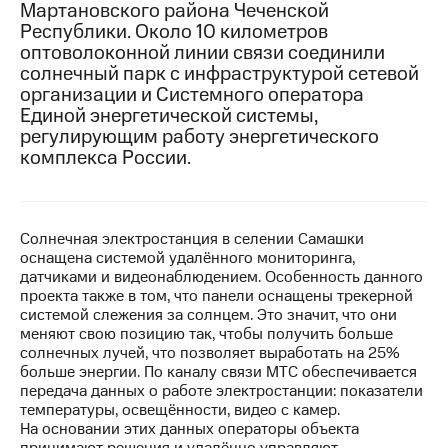
Мартановского района Чеченской
Республики. Около 10 километров
МТС
оптоволоконной линии связи соединили
о технологиях
солнечный парк с инфраструктурой сетевой
Достижения
организации и Системного оператора
Единой энергетической системы,
Интервью
регулирующим работу энергетического
комплекса России.
Финансовая
отчетность
Контакты
Солнечная электростанция в селении Самашки
оснащена системой удалённого мониторинга,
Новости
датчиками и видеонаблюдением. Особенность данного
в
проекта также в том, что панели оснащены трекерной
регионе
системой слежения за солнцем. Это значит, что они
меняют свою позицию так, чтобы получить больше
м и акционерам
солнечных лучей, что позволяет выработать на 25%
Корпоративное
больше энергии. По каналу связи МТС обеспечивается
управление
передача данных о работе электростанции: показатели
температуры, освещённости, видео с камер.
Корпоративный
На основании этих данных операторы объекта
секретарь