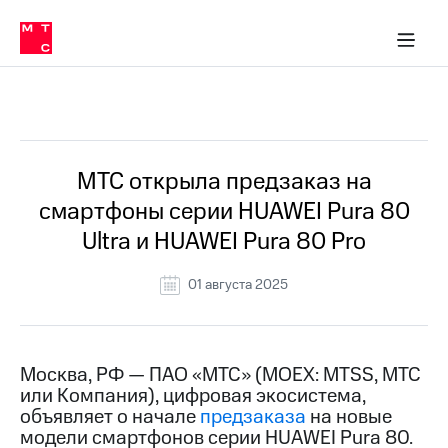
О
сторам и акционерам
Комплаенс и деловая этика
Устойчивое развитие
Медиа-центр
О МТС
О МТС
На главную
компании
О
компании
Стратегия
Стратегия
Все Новости
Карьера
в МТС
Карьера
в МТС
Пресс-
МТС открыла предзаказ на
релизы
История
смартфоны серии HUAWEI Pura 80
компании
МТС
Ultra и HUAWEI Pura 80 Pro
о технологиях
Руководство
региона
01 августа 2025
Правовая
информация
Контакты
Москва, РФ — ПАО «МТС» (MOEX: MTSS, МТС
или Компания), цифровая экосистема,
Медиа-центр
объявляет о начале
предзаказа
на новые
Пресс-
модели смартфонов серии HUAWEI Pura 80.
релизы