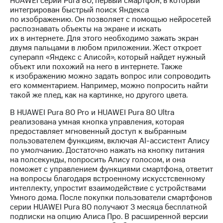
HUAWEI серии Pura 80, первый смартфон, в который
интегрирован быстрый поиск Яндекса
по изображению. Он позволяет с помощью нейросетей
распознавать объекты на экране и искать
их в интернете. Для этого необходимо зажать экран
двумя пальцами в любом приложении. Жест откроет
суперапп «Яндекс с Алисой», который найдет нужный
объект или похожий на него в интернете. Также
к изображению можно задать вопрос или сопроводить
его комментарием. Например, можно попросить найти
такой же плед, как на картинке, но другого цвета.
В HUAWEI Pura 80 Pro и HUAWEI Pura 80 Ultra
реализована умная кнопка управления, которая
предоставляет мгновенный доступ к выбранным
пользователем функциям, включая AI-ассистент Алису
по умолчанию. Достаточно нажать на кнопку питания
на полсекунды, попросить Алису голосом, и она
поможет с управлением функциями смартфона, ответит
на вопросы благодаря встроенному искусстсвенному
интеллекту, упростит взаимодействие с устройствами
Умного дома. После покупки пользователи смартфонов
серии HUAWEI Pura 80 получают 3 месяца бесплатной
подписки на опцию Алиса Про. В расширенной версии