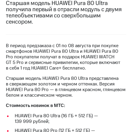
Старшая модель HUAWEI Pura 80 Ultra
получила первый в отрасли модуль с двумя
МТС
телеобъективами со сверхбольшим
о технологиях
сенсором.
Достижения
Интервью
В период предзаказа с 01 по 08 августа при покупке
Финансовая
смартфонов HUAWEI Pura 80 Ultra и HUAWEI Pura 80
отчетность
Pro покупатели получат в подарок HUAWEI WATCH
GT 5 Pro и сервисные привилегии, которые включают
Контакты
в себя 1 год HUAWEI Care+ бесплатно.
Новости
Старшая модель HUAWEI Pura 80 Ultra представлена
в
в сверкающем золотом и черном оттенках. Версия
регионе
HUAWEI Pura 80 Pro — в глянцевом красном, глянцевом
белом и классическом черном.
м и акционерам
Корпоративное
Стоимость новинок в МТС:
управление
HUAWEI Pura 80 Ultra (16 ГБ + 512 ГБ) —
139 999 рублей;
Корпоративный
секретарь
HUAWEI Pura 80 Pro (12 ГБ + 512 ГБ) —