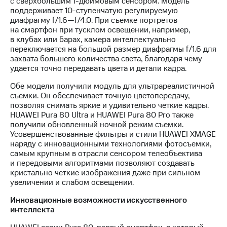
с сверхбольшим 1-дюймовым сенсором. Модель
поддерживает 10-ступенчатую регулируемую
диафрагму f/1.6—f/4.0. При съемке портретов
на смартфон при тусклом освещении, например,
в клубах или барах, камера интеллектуально
переключается на большой размер диафрагмы f/1.6 для
захвата большего количества света, благодаря чему
удается точно передавать цвета и детали кадра.
Обе модели получили модуль для ультрареалистичной
съемки. Он обеспечивает точную цветопередачу,
позволяя снимать яркие и удивительно четкие кадры.
HUAWEI Pura 80 Ultra и HUAWEI Pura 80 Pro также
получили обновленный ночной режим съемки.
Усовершенствованные фильтры и стили HUAWEI XMAGE
наряду с инновационными технологиями фотосъемки,
самым крупным в отрасли сенсором телеобъектива
и передовыми алгоритмами позволяют создавать
кристально четкие изображения даже при сильном
увеличении и слабом освещении.
Инновационные возможности искусственного
интеллекта