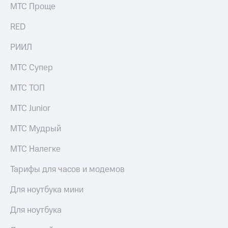
МТС Проще
RED
РИИЛ
МТС Супер
МТС ТОП
МТС Junior
МТС Мудрый
МТС Налегке
Тарифы для часов и модемов
Для ноутбука мини
Для ноутбука