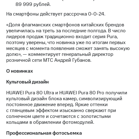
Раскрытие
89 999 рублей.
информации
Информация
На смартфоны действует рассрочка 0-0-24.
акционерам
Документы
«Доля флагманских смартфонов китайских брендов
ПАО
увеличилась на треть за последние полгода. В число
"МТС"
лидеров продаж традиционно входит серия Pura,
Собрания
поэтому уверены, что новинка уже по итогам первых
акционеров
месяцев с момента появления сможет занять высокую
Личный
долю», — комментирует генеральный директор
кабинет
розничной сети МТС Андрей Губанов.
акционера
О новинках
Акционерный
капитал
Культовый дизайн
Контроль
и
HUAWEI Pura 80 Ultra и HUAWEI Pura 80 Pro получили
аудит
культовый дизайн блока камер, символизирующий
Рынок
постоянное движение вперед. Яркие оттенки
акций
с глянцевым эффектом изысканно сверкают при
солнечном цвете и сочетаются с золотистыми
Описание
кольцами в обрамлении фотомодулей.
Программа
приобретения
Профессиональная фотосъемка
Порядок