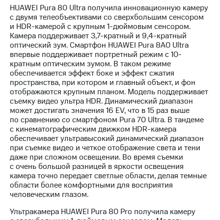
выкупа
HUAWEI Pura 80 Ultra получила инновационную камеру
акций
с двумя телеобъективами со сверхбольшим сенсором
Дивиденды
и HDR-камерой с крупным 1-дюймовым сенсором.
Рынок
Камера поддерживает 3,7-кратный и 9,4-кратный
облигаций
оптический зум. Смартфон HUAWEI Pura 8А0 Ultra
впервые поддерживает портретный режим с 10-
Описание
кратным оптическим зумом. В таком режиме
Еврооблигации-2023
обеспечивается эффект боке и эффект сжатия
Уведомление
пространства, при котором и главный объект, и фон
о
отображаются крупным планом. Модель поддерживает
погашении
съемку видео ультра HDR. Динамический диапазон
именных
может достигать значения 16 EV, что в 15 раз выше
облигаций
по сравнению со смартфоном Pura 70 Ultra. В тандеме
Другое
с кинематографическим движком HDR-камера
обеспечивает ультравысокий динамический диапазон
Регистратор
при съемке видео и четкое отображение света и тени
Реквизиты
даже при сложном освещении. Во время съемки
Контакты
с очень большой разницей в яркости освещения
йчивое развитие
камера точно передает светлые области, делая темные
и деловая этика
области более комфортными для восприятия
На главную
человеческим глазом.
Ультракамера HUAWEI Pura 80 Pro получила камеру