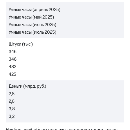
Раскрытие
информации
Умные часы (апрель 2025)
Информация
Умные часы (май 2025)
акционерам
Документы
Умные часы (июнь 2025)
ПАО
Умные часы (июль 2025)
"МТС"
Собрания
Штуки (тыс.)
акционеров
Личный
346
кабинет
346
акционера
483
Акционерный
капитал
425
Контроль
и
Деньги (млрд. руб.)
аудит
2,8
Рынок
акций
2,6
3,8
Описание
3,2
Программа
приобретения
Порядок
Наибольший объем продаж в категории смарт-часов