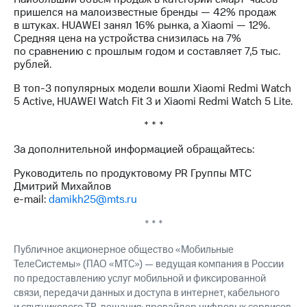
выкупа
пришелся на малоизвестные бренды — 42% продаж
акций
в штуках. HUAWEI занял 16% рынка, а Xiaomi — 12%.
Дивиденды
Средняя цена на устройства снизилась на 7%
Рынок
по сравнению с прошлым годом и составляет 7,5 тыс.
облигаций
рублей.
Описание
В топ-3 популярных модели вошли Xiaomi Redmi Watch
Еврооблигации-2023
5 Active, HUAWEI Watch Fit 3 и Xiaomi Redmi Watch 5 Lite.
Уведомление
о
* * *
погашении
За дополнительной информацией обращайтесь:
именных
облигаций
Руководитель по продуктовому PR Группы МТС
Другое
Дмитрий Михайлов
e-mail:
damikh25@mts.ru
Регистратор
Реквизиты
* * *
Контакты
йчивое развитие
Публичное акционерное общество «Мобильные
и деловая этика
ТелеСистемы» (ПАО «МТС») — ведущая компания в России
На главную
по предоставлению услуг мобильной и фиксированной
связи, передачи данных и доступа в интернет, кабельного