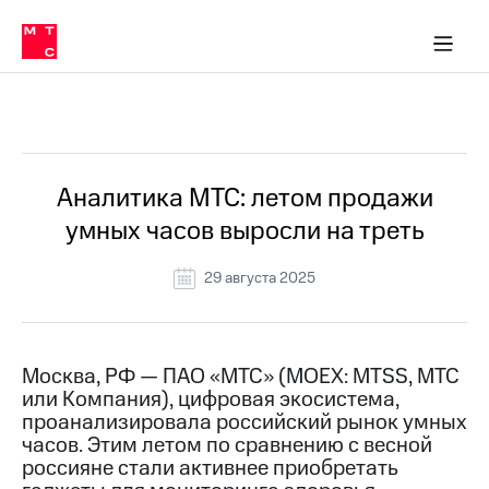
О
сторам и акционерам
Комплаенс и деловая этика
Устойчивое развитие
Медиа-центр
О МТС
О МТС
На главную
компании
О
компании
Стратегия
Стратегия
Все Новости
Карьера
в МТС
Карьера
в МТС
Пресс-
Аналитика МТС: летом продажи
релизы
История
умных часов выросли на треть
компании
МТС
о технологиях
Руководство
29 августа 2025
региона
Правовая
информация
Москва, РФ — ПАО «МТС» (MOEX: MTSS, МТС
или Компания), цифровая экосистема,
Контакты
проанализировала российский рынок умных
часов. Этим летом по сравнению с весной
Медиа-центр
Пресс-
россияне стали активнее приобретать
релизы