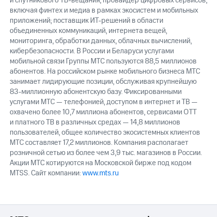
и спутникового ТВ-вещания; провайдер цифровых сервисов,
включая финтех и медиа в рамках экосистем и мобильных
приложений; поставщик ИТ-решений в области
объединенных коммуникаций, интернета вещей,
мониторинга, обработки данных, облачных вычислений,
кибербезопасности. В России и Беларуси услугами
мобильной связи Группы МТС пользуются 88,5 миллионов
абонентов. На российском рынке мобильного бизнеса МТС
занимает лидирующие позиции, обслуживая крупнейшую
83-миллионную абонентскую базу. Фиксированными
услугами МТС — телефонией, доступом в интернет и ТВ —
охвачено более 10,7 миллиона абонентов, сервисами OTT
и платного ТВ в различных средах — 14,8 миллионов
пользователей, общее количество экосистемных клиентов
МТС составляет 17,2 миллионов. Компания располагает
розничной сетью из более чем 3,9 тыс. магазинов в России.
Акции МТС котируются на Московской бирже под кодом
MTSS. Сайт компании:
www.mts.ru