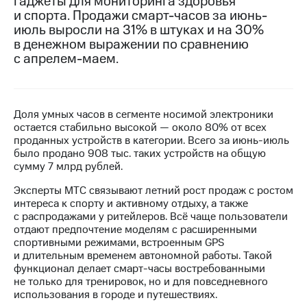
гаджеты для мониторинга здоровья
и спорта. Продажи смарт-часов за июнь-
МТС
июль выросли на 31% в штуках и на 30%
о технологиях
в денежном выражении по сравнению
с апрелем-маем.
Достижения
Интервью
Финансовая
Доля умных часов в сегменте носимой электроники
отчетность
остается стабильно высокой — около 80% от всех
проданных устройств в категории. Всего за июнь-июль
Контакты
было продано 908 тыс. таких устройств на общую
сумму 7 млрд рублей.
Новости
Эксперты МТС связывают летний рост продаж с ростом
в
интереса к спорту и активному отдыху, а также
регионе
с распродажами у ритейлеров. Всё чаще пользователи
отдают предпочтение моделям с расширенными
м и акционерам
спортивными режимами, встроенным GPS
Корпоративное
и длительным временем автономной работы. Такой
управление
функционал делает смарт-часы востребованными
не только для тренировок, но и для повседневного
Корпоративный
использования в городе и путешествиях.
секретарь