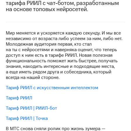
тарифа РИИЛ с чат-ботом, разработанным
на основе топовых нейросетей.
МТС
о технологиях
Достижения
Мир меняется и ускоряется каждую секунду. И мы все
Интервью
независимо от возраста либо успеем за ним, либо нет.
Молодежная аудитория первая, кто стал
Финансовая
на ты с нейросетями и наверняка оценит, что теперь
отчетность
доступ к ним есть в тарифе РИИЛ. Новая полезная
функциональность поможет жить быстрее, получать
Контакты
знания, находить интересные и подходящие места,
а еще иметь рядом друга и собеседника, который
Новости
всегда на нашей стороне.
в
регионе
Тариф РИИЛ с искусственным интеллектом
Тариф РИИЛ
м и акционерам
Корпоративное
Тариф РИИЛ | РИИЛ-бот
управление
Тариф РИИЛ | Точка
Корпоративный
секретарь
В МТС снова сняли ролик про жизнь зумера —