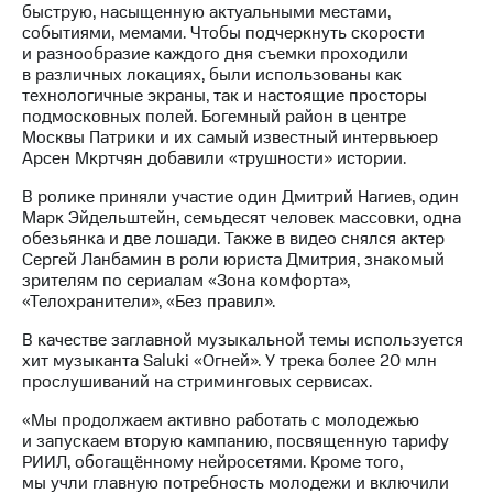
Раскрытие
быструю, насыщенную актуальными местами,
информации
событиями, мемами. Чтобы подчеркнуть скорости
Информация
и разнообразие каждого дня съемки проходили
акционерам
в различных локациях, были использованы как
Документы
технологичные экраны, так и настоящие просторы
ПАО
подмосковных полей. Богемный район в центре
"МТС"
Москвы Патрики и их самый известный интервьюер
Собрания
Арсен Мкртчян добавили «трушности» истории.
акционеров
Личный
В ролике приняли участие один Дмитрий Нагиев, один
кабинет
Марк Эйдельштейн, семьдесят человек массовки, одна
акционера
обезьянка и две лошади. Также в видео снялся актер
Акционерный
Сергей Ланбамин в роли юриста Дмитрия, знакомый
капитал
зрителям по сериалам «Зона комфорта»,
Контроль
«Телохранители», «Без правил».
и
аудит
В качестве заглавной музыкальной темы используется
Рынок
хит музыканта Saluki «Огней». У трека более 20 млн
акций
прослушиваний на стриминговых сервисах.
«Мы продолжаем активно работать с молодежью
Описание
и запускаем вторую кампанию, посвященную тарифу
Программа
РИИЛ, обогащённому нейросетями. Кроме того,
приобретения
мы учли главную потребность молодежи и включили
Порядок