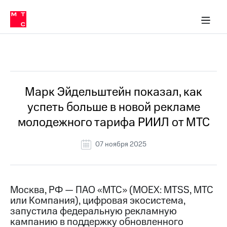
О
сторам и акционерам
Комплаенс и деловая этика
Устойчивое развитие
Медиа-центр
О МТС
О МТС
На главную
компании
О
компании
Стратегия
Стратегия
Все Новости
Карьера
в МТС
Карьера
в МТС
Пресс-
Марк Эйдельштейн показал, как
релизы
История
успеть больше в новой рекламе
компании
МТС
молодежного тарифа РИИЛ от МТС
о технологиях
Руководство
региона
07 ноября 2025
Правовая
информация
Контакты
Москва, РФ — ПАО «МТС» (MOEX: MTSS, МТС
или Компания), цифровая экосистема,
Медиа-центр
запустила федеральную рекламную
Пресс-
кампанию в поддержку обновленного
релизы