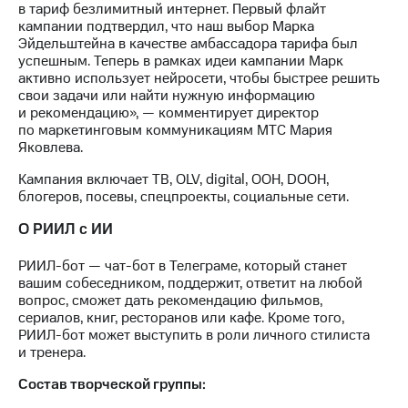
в тариф безлимитный интернет. Первый флайт
выкупа
кампании подтвердил, что наш выбор Марка
акций
Эйдельштейна в качестве амбассадора тарифа был
Дивиденды
успешным. Теперь в рамках идеи кампании Марк
Рынок
активно использует нейросети, чтобы быстрее решить
облигаций
свои задачи или найти нужную информацию
и рекомендацию», — комментирует директор
Описание
по маркетинговым коммуникациям МТС Мария
Еврооблигации-2023
Яковлева.
Уведомление
о
Кампания включает ТВ, OLV, digital, OOH, DOOH,
погашении
блогеров, посевы, спецпроекты, социальные сети.
именных
облигаций
О РИИЛ с ИИ
Другое
РИИЛ-бот — чат-бот в Телеграме, который станет
Регистратор
вашим собеседником, поддержит, ответит на любой
Реквизиты
вопрос, сможет дать рекомендацию фильмов,
Контакты
сериалов, книг, ресторанов или кафе. Кроме того,
йчивое развитие
РИИЛ-бот может выступить в роли личного стилиста
и деловая этика
и тренера.
На главную
Состав творческой группы: