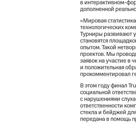
в интерактивном-фор
дополненной реально
«Мировая статистика
технологических ком
Турниры развивают у
становятся площадко
опытом. Такой нетвор
проектов. Мы проводи
заявок на участие в 
и положительная обра
прокомментировал ге
В этом году финал Tr
социальной ответств
с нарушениями слуха,
ответственности ком
стекла и бейджей дл
передана в помощь п