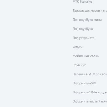
МТС Налегке
Тарифы для часов и м
Для ноутбука мини
Для ноутбука
Для устройств
Услуги
Мобильная связь
Роуминг
Перейти в МТС со св
Оформить eSIM
Оформить SIM-карту в
Оформить чистый но