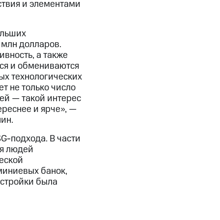
ствия и элементами
ольших
 млн долларов.
вность, а также
ся и обмениваются
ных технологических
т не только число
лей — такой интерес
реснее и ярче», —
ин.
SG-подхода. В части
ля людей
ческой
миниевых банок,
астройки была