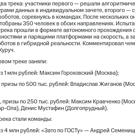
ва трека: участники первого — решали алгоритмич
турами данных в индивидуальном зачете, второго — 
оботов, соревнуясь в командах. После нескольких 
отобраны 350 человек в обоих направлениях. Испыт
трека прошли в формате автономного прохождения 
ностями и парящими платформами на скорость, а 
ботов в гибридной реальности. Комментировал че
Куруч.
вом треке заняли:
з 1 млн рублей: Максим Гороховский (Москва);
, призы по 500 тыс. рублей: Владислав Жиганов (Мос
, призы по 250 тыс. рублей: Максим Кравченко (Мос
р-Ола), Денис Мустафин (Долгопрудный).
река стали команды:
из 4 млн рублей: «Зато по ГОСТу» — Андрей Семени