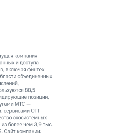
дущая компания
анных и доступа
ов, включая финтех
области объединенных
ислений,
ользуются 88,5
лидирующие позиции,
лугами МТС —
в, сервисами OTT
ество экосистемных
из более чем 3,9 тыс.
. Сайт компании: