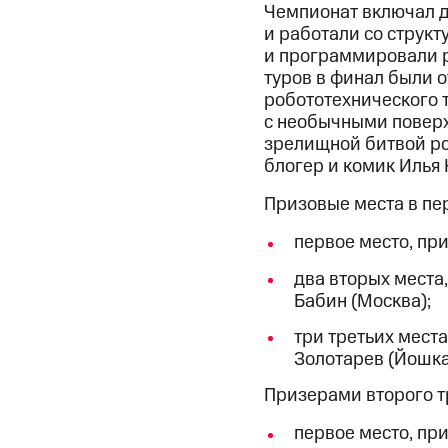
Чемпионат включал д
и работали со струк
и программировали р
туров в финал были 
робототехнического 
с необычными поверх
зрелищной битвой ро
блогер и комик Илья 
Призовые места в пер
первое место, при
два вторых места
Бабин (Москва);
три третьих места
Золотарев (Йошка
Призерами второго т
первое место, пр