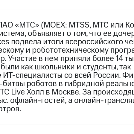
ПАО «МТС» (MOEX: MTSS, МТС или Ко
стема, объявляет о том, что ее доч
ces подвела итоги всероссийского ч
ескому и робототехническому прог
p. Участие в нем приняли более 14 ты
были как школьники и студенты, так
 ИТ-специалисты со всей России. Ф
-битвы роботов в гибридной реальн
ТС Live Холл в Москве. За происход
с. офлайн-гостей, а онлайн-трансля
отров.