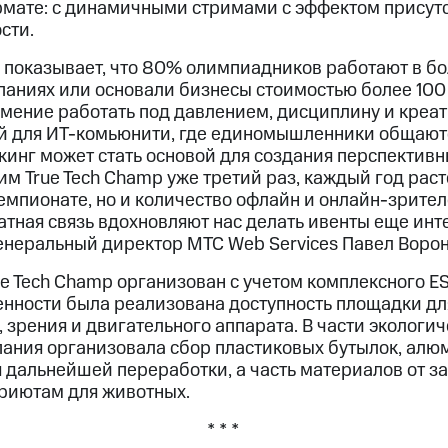
мате: с динамичными стримами с эффектом присут
сти.
 показывает, что 80% олимпиадников работают в б
паниях или основали бизнесы стоимостью более 100
мение работать под давлением, дисциплину и креати
й для ИТ-комьюнити, где единомышленники общают
кинг может стать основой для создания перспектив
м True Tech Champ уже третий раз, каждый год расте
чемпионате, но и количество офлайн и онлайн-зрите
тная связь вдохновляют нас делать ивенты еще инте
неральный директор МТС Web Services Павел Ворон
ue Tech Champ организован с учетом комплексного Е
енности была реализована доступность площадки д
 зрения и двигательного аппарата. В части экологи
пания организовала сбор пластиковых бутылок, алю
я дальнейшей переработки, а часть материалов от з
риютам для животных.
* * *