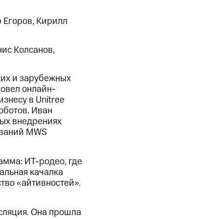
р Егоров, Кирилл
нис Колсанов,
ких и зарубежных
ровел онлайн-
несу в Unitree
оботов. Иван
ных внедрениях
ований MWS
амма: ИТ-родео, где
альная качалка
тво «айтивностей».
нсляция. Она прошла