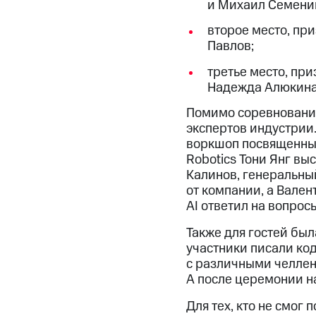
и Михаил Семени
второе место, пр
Павлов;
третье место, при
Надежда Алюкина
Помимо соревнований
экспертов индустрии. 
воркшоп посвященный
Robotics Тони Янг в
Калинов, генеральны
от компании, а Вале
AI ответил на вопро
Также для гостей бы
участники писали ко
с различными челлен
А после церемонии н
Для тех, кто не смог