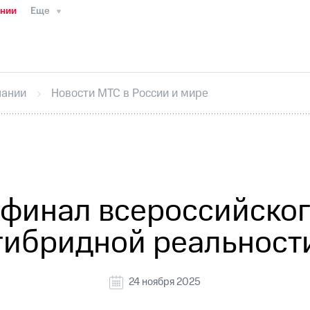
ании
Еще
ТС
Пресс-релизы
МТС о технологиях
ТС
История компании
Руководство региона
Правова
стижения
Интервью
Финансовая отчетность
Конта
пании
Новости МТС в России и мире
тивный секретарь
Раскрытие информации
Информа
ный кабинет акционера
Акционерный капитал
Конт
Порядок выкупа акций
Дивиденды
Рынок облигаци
 погашении именных облигаций
Другое
Регистрато
финал всероссийског
гибридной реальност
24 ноября 2025