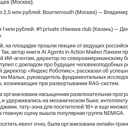
щев (Москва);
из 2,5 млн рублей: Bournemouth (Москва) — Владими
з 1 млн рублей: #1 private chiwawa club (Казань) — Де
.
, на площадке прошли лекции от ведущих российс
Так, автор книги AI Agents in Action Майкл Лэнхем п
 ИИ-агентам, директор по североамериканскому биз
ыступил с докладом про будущее человекоподобных р
й директор «Яндекс Роботикс», рассказал об успеш
нтин Малых, руководитель фундаментальных исслед
сы, возникающие при развертывании RAG-систем.
ла организована насыщенная развлекательная прогр
д и удерживались на механическом быке; интеллекту
джами, тату-зона для посетителей 18+ и еще множес
а главную сцену вышла популярная группа NEMIGA.
 посетить ивент очно, была организована онлайн-тра