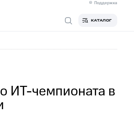
Поддержка
О МТС
я информация
Контакты
КАТАЛОГ
Медиа-центр
кты
Новости в регионе
Инвесторам и акционерам
ция акционерам
Документы
роль и аудит
Рынок акций
й
Описание
р
Реквизиты
Контакты
Устойчивое развитие
Комплаенс и деловая этика
На главную
о ИТ-чемпионата в
и