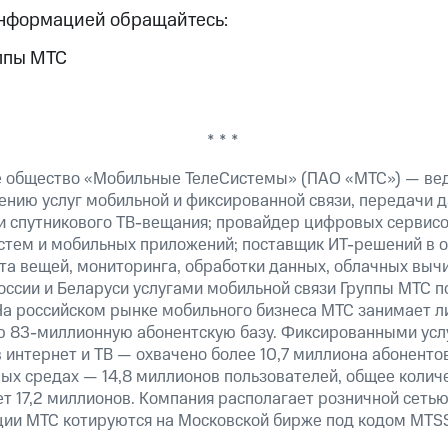
информацией обращайтесь:
ппы МТС
* * *
е общество «Мобильные ТелеСистемы» (ПАО «МТС») — ве
ению услуг мобильной и фиксированной связи, передачи д
 и спутникового ТВ-вещания; провайдер цифровых сервис
истем и мобильных приложений; поставщик ИТ-решений в 
та вещей, мониторинга, обработки данных, облачных выч
оссии и Беларуси услугами мобильной связи Группы МТС п
На российском рынке мобильного бизнеса МТС занимает 
ю 83-миллионную абонентскую базу. Фиксированными ус
 интернет и ТВ — охвачено более 10,7 миллиона абоненто
ных средах — 14,8 миллионов пользователей, общее колич
т 17,2 миллионов. Компания располагает розничной сетью 
кции МТС котируются на Московской бирже под кодом MTSS