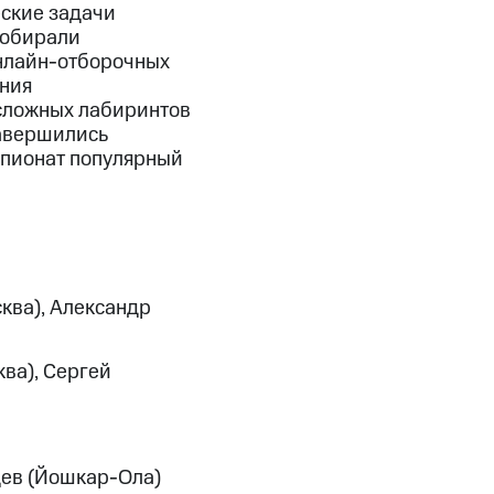
еские задачи
собирали
онлайн-отборочных
ания
сложных лабиринтов
завершились
мпионат популярный
ква), Александр
ква), Сергей
щев (Йошкар-Ола)