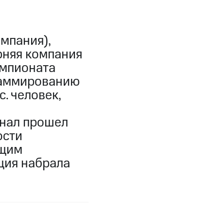
мпания),
ерняя компания
емпионата
раммированию
с. человек,
инал прошел
ости
ящим
ция набрала