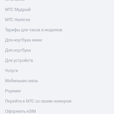
выкупа
акций
МТС Мудрый
Дивиденды
Рынок
МТС Налегке
облигаций
Тарифы для часов и модемов
Описание
Еврооблигации-2023
Для ноутбука мини
Уведомление
о
Для ноутбука
погашении
именных
Для устройств
облигаций
Другое
Услуги
Регистратор
Реквизиты
Мобильная связь
Контакты
йчивое развитие
Роуминг
и деловая этика
На главную
Перейти в МТС со своим номером
Оформить eSIM