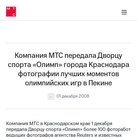
О
сторам и акционерам
Комплаенс и деловая этика
Устойчивое развитие
Медиа-центр
О МТС
О МТС
На главную
компании
О
компании
Стратегия
Стратегия
Все Новости
Карьера
в МТС
Карьера
в МТС
Пресс-
Компания МТС передала Дворцу
релизы
История
спорта «Олимп» города Краснодара
компании
МТС
фотографии лучших моментов
о технологиях
Руководство
олимпийских игр в Пекине
региона
Правовая
01 декабря 2008
информация
Контакты
Компания МТС в Краснодарском крае 1 декабря
Медиа-центр
передала Дворцу спорта «Олимп» более 100 фоторабот
Пресс-
ведущих фотографов агентства Reuters и известных
релизы