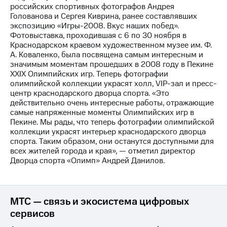
российских спортивных фотографов Андрея
Голованова и Сергея Киврина, ранее составлявших
МТС
экспозицию «Игры-2008. Вкус наших побед».
о технологиях
Фотовыставка, проходившая с 6 по 30 ноября в
Краснодарском краевом художественном музее им. Ф.
Достижения
А. Коваленко, была посвящена самым интересным и
значимым моментам прошедших в 2008 году в Пекине
Интервью
XXIX Олимпийских игр. Теперь фотографии
олимпийской коллекции украсят холл, VIP-зал и пресс-
Финансовая
центр краснодарского дворца спорта. «Это
отчетность
действительно очень интересные работы, отражающие
самые напряженные моменты Олимпийских игр в
Контакты
Пекине. Мы рады, что теперь фотографии олимпийской
коллекции украсят интерьер краснодарского дворца
Новости
спорта. Таким образом, они останутся доступными для
в
всех жителей города и края», — отметил директор
регионе
Дворца спорта «Олимп» Андрей Данилов.
м и акционерам
Корпоративное
управление
МТС — связь и экосистема цифровых
Корпоративный
сервисов
секретарь