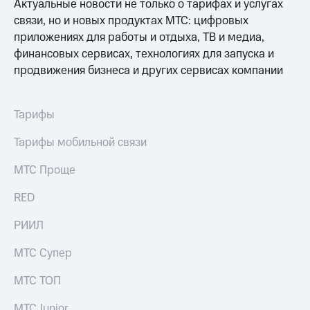
Раскрытие
Актуальные новости не только о тарифах и услугах
информации
связи, но и новых продуктах МТС: цифровых
Информация
приложениях для работы и отдыха, ТВ и медиа,
акционерам
финансовых сервисах, технологиях для запуска и
Документы
ПАО
продвижения бизнеса и других сервисах компании
"МТС"
Собрания
акционеров
Тарифы
Личный
кабинет
Тарифы мобильной связи
акционера
Акционерный
МТС Проще
капитал
Контроль
RED
и
аудит
РИИЛ
Рынок
акций
МТС Супер
Описание
Программа
МТС ТОП
приобретения
Порядок
МТС Junior