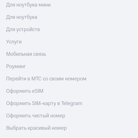
выкупа
Для ноутбука мини
акций
Дивиденды
Для ноутбука
Рынок
облигаций
Для устройств
Описание
Услуги
Еврооблигации-2023
Уведомление
Мобильная связь
о
погашении
Роуминг
именных
облигаций
Перейти в МТС со своим номером
Другое
Оформить eSIM
Регистратор
Реквизиты
Контакты
Оформить SIM-карту в Telegram
йчивое развитие
Оформить чистый номер
и деловая этика
На главную
Выбрать красивый номер