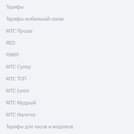
Раскрытие
информации
Тарифы
Информация
акционерам
Тарифы мобильной связи
Документы
ПАО
МТС Проще
"МТС"
Собрания
RED
акционеров
Личный
РИИЛ
кабинет
акционера
МТС Супер
Акционерный
капитал
МТС ТОП
Контроль
и
МТС Junior
аудит
Рынок
МТС Мудрый
акций
МТС Налегке
Описание
Программа
приобретения
Тарифы для часов и модемов
Порядок