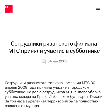
О
сторам и акционерам
Комплаенс и деловая этика
Устойчивое развитие
Медиа-центр
О МТС
О МТС
На главную
компании
О
компании
Стратегия
Стратегия
Все Новости
Карьера
в МТС
Карьера
в МТС
Пресс-
Сотрудники рязанского филиала
релизы
История
МТС приняли участие в субботнике
компании
МТС
о технологиях
Руководство
04 мая 2009
региона
Правовая
информация
Сотрудники рязанского филиала компании МТС 30
апреля 2009 года приняли участие в городском
Контакты
субботнике. На долю сотрудников МТС выпала уборка
участка сквера на Право-Лыбедском бульваре г. Рязани.
Медиа-центр
За три часа выделенная территория была полностью
Пресс-
очищена от мусора.
релизы