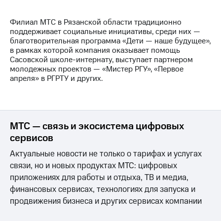
МТС
Филиал МТС в Рязанской области традиционно
о технологиях
поддерживает социальные инициативы, среди них —
благотворительная программа «Дети — наше будущее»,
Достижения
в рамках которой компания оказывает помощь
Сасовской школе-интернату, выступает партнером
Интервью
молодежных проектов — «Мистер РГУ», «Первое
апреля» в РГРТУ и других.
Финансовая
отчетность
Контакты
МТС — связь и экосистема цифровых
Новости
сервисов
в
регионе
Актуальные новости не только о тарифах и услугах
связи, но и новых продуктах МТС: цифровых
м и акционерам
Корпоративное
приложениях для работы и отдыха, ТВ и медиа,
управление
финансовых сервисах, технологиях для запуска и
продвижения бизнеса и других сервисах компании
Корпоративный
секретарь