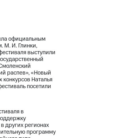
пила официальным
 М. И. Глинки,
 фестиваля выступили
государственный
 Смоленский
ий распев», «Новый
х конкурсов Наталья
фестиваль посетили
стиваля в
поддержку
 в других регионах
орительную программу