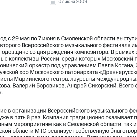
07 июня 2009
од с 29 мая по 7 июня в Смоленской области высту
второго Всероссийского музыкального фестиваля им.
годовщине со дня рождения композитора. В рамках
ые коллективы России, среди которых Московский 
нический оркестр под управлением Павла Когана,
ужской хор Московского патриархата «Древнерусск
олисты Мариинского театра, лауреаты международны
кова, Валерий Боровиков, Андрей Сикорский. Всего 
.
ие в организации Всероссийского музыкального фе
уже в пятый раз. Компания традиционно оказывает 
ным мероприятиям как в Смоленской области, так и
енской области МТС реализует собственную благотв