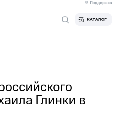
Поддержка
О МТС
я информация
Контакты
КАТАЛОГ
Медиа-центр
кты
Новости в регионе
Инвесторам и акционерам
ция акционерам
Документы
роль и аудит
Рынок акций
й
Описание
р
Реквизиты
Контакты
Устойчивое развитие
Комплаенс и деловая этика
На главную
российского
аила Глинки в