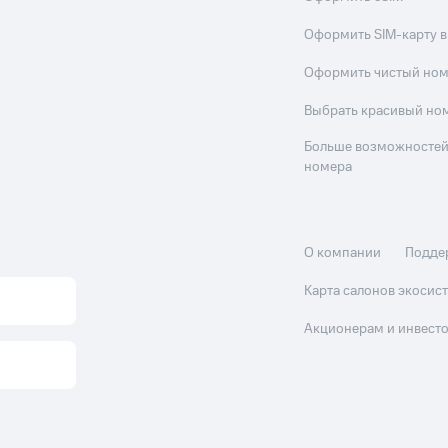
Оформить SIM-карту в
Оформить чистый но
Выбрать красивый но
Больше возможностей
номера
О компании
Подде
Карта салонов экоси
Акционерам и инвест