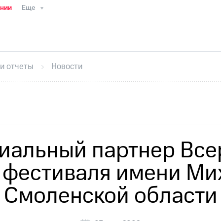
ании
Еще
ТС
Пресс-релизы
МТС о технологиях
ТС
История компании
Руководство региона
Правова
стижения
Интервью
Финансовая отчетность
Конта
 и отчеты
Новости
тивный секретарь
Раскрытие информации
Информа
ный кабинет акционера
Акционерный капитал
Конт
Порядок выкупа акций
Дивиденды
Рынок облигаци
 погашении именных облигаций
Другое
Регистрато
иальный партнер Все
 фестиваля имени Мих
Смоленской области