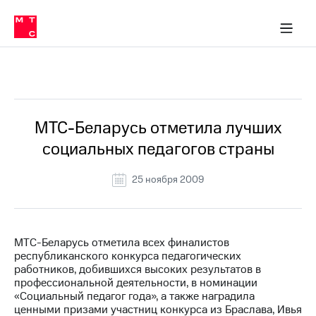
О
сторам и акционерам
Комплаенс и деловая этика
Устойчивое развитие
Медиа-центр
О МТС
О МТС
На главную
компании
О
компании
Стратегия
Стратегия
Все Новости
Карьера
в МТС
Карьера
в МТС
Пресс-
МТС-Беларусь отметила лучших
релизы
История
социальных педагогов страны
компании
МТС
о технологиях
Руководство
25 ноября 2009
региона
Правовая
информация
МТС-Беларусь отметила всех финалистов
республиканского конкурса педагогических
Контакты
работников, добившихся высоких результатов в
профессиональной деятельности, в номинации
Медиа-центр
«Социальный педагог года», а также наградила
Пресс-
ценными призами участниц конкурса из Браслава, Ивья
релизы