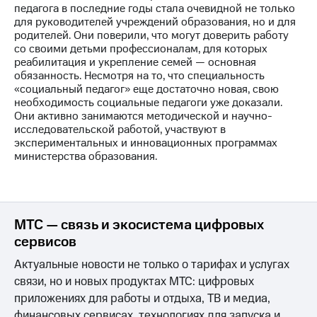
Раскрытие
педагога в последние годы стала очевидной не только
информации
для руководителей учреждений образования, но и для
Информация
родителей. Они поверили, что могут доверить работу
акционерам
со своими детьми профессионалам, для которых
Документы
реабилитация и укрепление семей — основная
ПАО
обязанность. Несмотря на то, что специальность
"МТС"
«социальный педагог» еще достаточно новая, свою
Собрания
необходимость социальные педагоги уже доказали.
акционеров
Они активно занимаются методической и научно-
Личный
исследовательской работой, участвуют в
кабинет
экспериментальных и инновационных программах
акционера
министерства образования.
Акционерный
капитал
Контроль
и
аудит
МТС — связь и экосистема цифровых
Рынок
сервисов
акций
Актуальные новости не только о тарифах и услугах
Описание
связи, но и новых продуктах МТС: цифровых
Программа
приложениях для работы и отдыха, ТВ и медиа,
приобретения
Порядок
финансовых сервисах, технологиях для запуска и