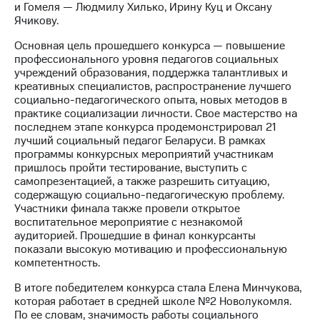
и Гомеля — Людмилу Хилько, Ирину Куц и Оксану
Ячикову.
МТС
о технологиях
Основная цель прошедшего конкурса — повышение
профессионального уровня педагогов социальных
Достижения
учреждений образования, поддержка талантливых и
креативных специалистов, распространение лучшего
Интервью
социально-педагогического опыта, новых методов в
практике социализации личности. Свое мастерство на
Финансовая
последнем этапе конкурса продемонстрировал 21
отчетность
лучший социальный педагог Беларуси. В рамках
программы конкурсных мероприятий участникам
Контакты
пришлось пройти тестирование, выступить с
самопрезентацией, а также разрешить ситуацию,
Новости
содержащую социально-педагогическую проблему.
в
Участники финала также провели открытое
регионе
воспитательное мероприятие с незнакомой
аудиторией. Прошедшие в финал конкурсанты
м и акционерам
показали высокую мотивацию и профессиональную
Корпоративное
компетентность.
управление
В итоге победителем конкурса стала Елена Минчукова,
Корпоративный
которая работает в средней школе №2 Новолукомля.
секретарь
По ее словам, значимость работы социального