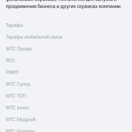
выкупа
продвижения бизнеса и других сервисах компании
акций
Дивиденды
Рынок
Тарифы
облигаций
Тарифы мобильной связи
Описание
Еврооблигации-2023
Уведомление
МТС Проще
о
погашении
RED
именных
облигаций
РИИЛ
Другое
МТС Супер
Регистратор
Реквизиты
МТС ТОП
Контакты
йчивое развитие
МТС Junior
и деловая этика
На главную
МТС Мудрый
МТС Налегке