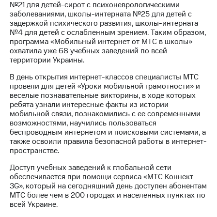
№21 для детей-сирот с психоневрологическими
заболеваниями, школы-интерната №25 для детей с
МТС
задержкой психического развития, школы-интерната
о технологиях
№4 для детей с ослабленным зрением. Таким образом,
программа «Мобильный интернет от МТС в школы»
Достижения
охватила уже 68 учебных заведений по всей
территории Украины.
Интервью
В день открытия интернет-классов специалисты МТС
Финансовая
провели для детей «Уроки мобильной грамотности» и
отчетность
веселые познавательные викторины, в ходе которых
ребята узнали интересные факты из истории
Контакты
мобильной связи, познакомились с ее современными
возможностями, научились пользоваться
Новости
беспроводным интернетом и поисковыми системами, а
в
также освоили правила безопасной работы в интернет-
регионе
пространстве.
м и акционерам
Доступ учебных заведений к глобальной сети
Корпоративное
обеспечивается при помощи сервиса «МТС Коннект
управление
3G», который на сегодняшний день доступен абонентам
МТС более чем в 200 городах и населенных пунктах по
Корпоративный
всей Украине.
секретарь