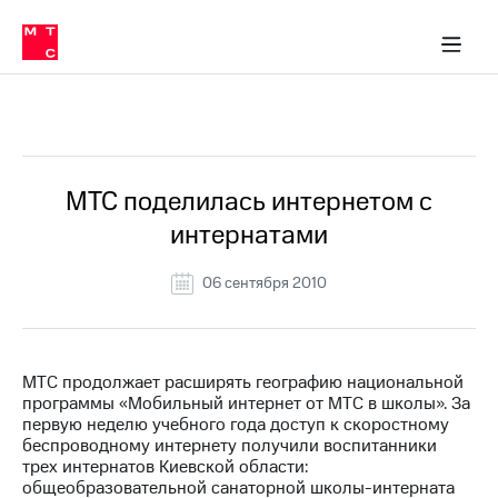
О
сторам и акционерам
Комплаенс и деловая этика
Устойчивое развитие
Медиа-центр
О МТС
О МТС
На главную
компании
О
компании
Стратегия
Стратегия
Все Новости
Карьера
в МТС
Карьера
в МТС
Пресс-
МТС поделилась интернетом с
релизы
История
интернатами
компании
МТС
о технологиях
Руководство
06 сентября 2010
региона
Правовая
информация
МТС продолжает расширять географию национальной
программы «Мобильный интернет от МТС в школы». За
Контакты
первую неделю учебного года доступ к скоростному
беспроводному интернету получили воспитанники
Медиа-центр
трех интернатов Киевской области:
Пресс-
общеобразовательной санаторной школы-интерната
релизы