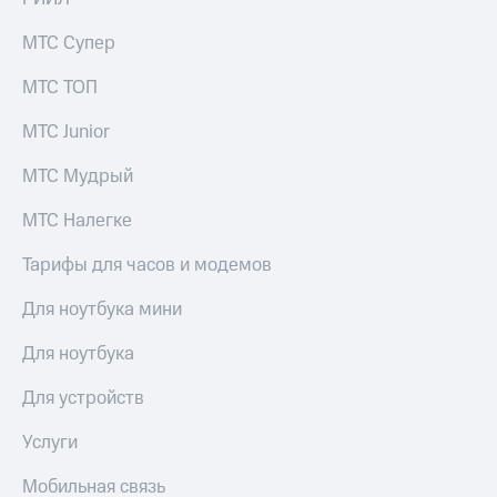
выкупа
акций
МТС Супер
Дивиденды
Рынок
МТС ТОП
облигаций
МТС Junior
Описание
Еврооблигации-2023
МТС Мудрый
Уведомление
о
МТС Налегке
погашении
именных
Тарифы для часов и модемов
облигаций
Другое
Для ноутбука мини
Регистратор
Реквизиты
Для ноутбука
Контакты
йчивое развитие
Для устройств
и деловая этика
На главную
Услуги
Мобильная связь