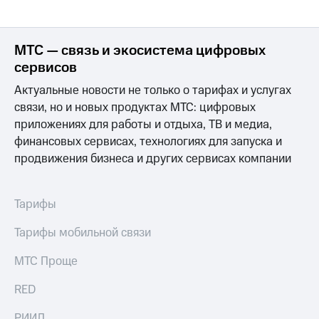
Раскрытие
информации
Информация
акционерам
МТС — связь и экосистема цифровых
Документы
сервисов
ПАО
"МТС"
Актуальные новости не только о тарифах и услугах
Собрания
связи, но и новых продуктах МТС: цифровых
акционеров
приложениях для работы и отдыха, ТВ и медиа,
Личный
кабинет
финансовых сервисах, технологиях для запуска и
акционера
продвижения бизнеса и других сервисах компании
Акционерный
капитал
Контроль
Тарифы
и
аудит
Тарифы мобильной связи
Рынок
акций
МТС Проще
Описание
Программа
RED
приобретения
Порядок
РИИЛ