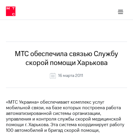
О
сторам и акционерам
Комплаенс и деловая этика
Устойчивое развитие
Медиа-центр
О МТС
О МТС
На главную
компании
О
компании
Стратегия
Стратегия
Все Новости
Карьера
в МТС
Карьера
в МТС
Пресс-
МТС обеспечила связью Службу
релизы
История
скорой помощи Харькова
компании
МТС
о технологиях
Руководство
16 марта 2011
региона
Правовая
информация
«МТС Украина» обеспечивает комплекс услуг
мобильной связи, на базе которых построена работа
Контакты
автоматизированной системы организации,
управления и контроля службы скорой медицинской
Медиа-центр
помощи г. Харькова. Эта система координирует работу
Пресс-
100 автомобилей и бригад скорой помощи,
релизы