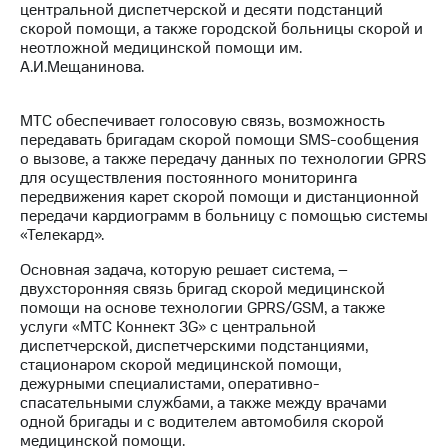
центральной диспетчерской и десяти подстанций
скорой помощи, а также городской больницы скорой и
МТС
неотложной медицинской помощи им.
о технологиях
А.И.Мещанинова.
Достижения
МТС обеспечивает голосовую связь, возможность
Интервью
передавать бригадам скорой помощи SMS-сообщения
о вызове, а также передачу данных по технологии GPRS
Финансовая
для осуществления постоянного мониторинга
отчетность
передвижения карет скорой помощи и дистанционной
передачи кардиограмм в больницу с помощью системы
Контакты
«Телекард».
Новости
Основная задача, которую решает система, –
в
двухсторонняя связь бригад скорой медицинской
регионе
помощи на основе технологии GPRS/GSM, а также
услуги «МТС Коннект 3G» с центральной
м и акционерам
диспетчерской, диспетчерскими подстанциями,
Корпоративное
стационаром скорой медицинской помощи,
управление
дежурными специалистами, оперативно-
спасательными службами, а также между врачами
Корпоративный
одной бригады и с водителем автомобиля скорой
секретарь
медицинской помощи.