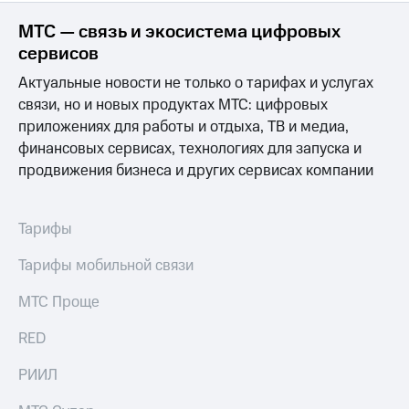
выкупа
акций
МТС — связь и экосистема цифровых
Дивиденды
сервисов
Рынок
облигаций
Актуальные новости не только о тарифах и услугах
связи, но и новых продуктах МТС: цифровых
Описание
приложениях для работы и отдыха, ТВ и медиа,
Еврооблигации-2023
финансовых сервисах, технологиях для запуска и
Уведомление
о
продвижения бизнеса и других сервисах компании
погашении
именных
облигаций
Тарифы
Другое
Тарифы мобильной связи
Регистратор
Реквизиты
МТС Проще
Контакты
йчивое развитие
RED
и деловая этика
На главную
РИИЛ