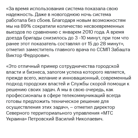
Раскрытие
информации
«За время использования система показала свою
Информация
надежность. Даже в новогоднюю ночь система
акционерам
работала без сбоев. Благодаря новым возможностям
Документы
мы на 89% сократили количество несвоевременных
ПАО
выездов по сравнению с январем 2010 года. А время
"МТС"
доезда бригады снизилось до 3 -10 минут, при том что
Собрания
ранее этот показатель составлял от 15 до 28 минут»,
акционеров
отметил заместитель главного врача по ССМП Забашта
Личный
Виктор Федорович.
кабинет
акционера
«Это отличный пример сотрудничества городской
Акционерный
власти и бизнеса, залогом успеха которого является,
капитал
прежде всего, желание и инновационный, современный
Контроль
подход городских властей и Службы скорой помощи к
и
решению своих задач. А мы в свою очередь, как
аудит
профессионалы в сфере телекоммуникаций всегда
Рынок
готовы предложить техническое решение для
акций
осуществления этих задач», – отметил директор
Северного территориального управления «МТС
Описание
Украина» Петровский Василий Николаевич.
Программа
приобретения
Порядок