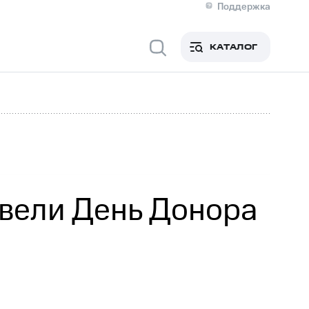
Поддержка
О МТС
я информация
Контакты
КАТАЛОГ
Медиа-центр
кты
Новости в регионе
Инвесторам и акционерам
ция акционерам
Документы
роль и аудит
Рынок акций
й
Описание
р
Реквизиты
Контакты
Устойчивое развитие
Комплаенс и деловая этика
На главную
вели День Донора