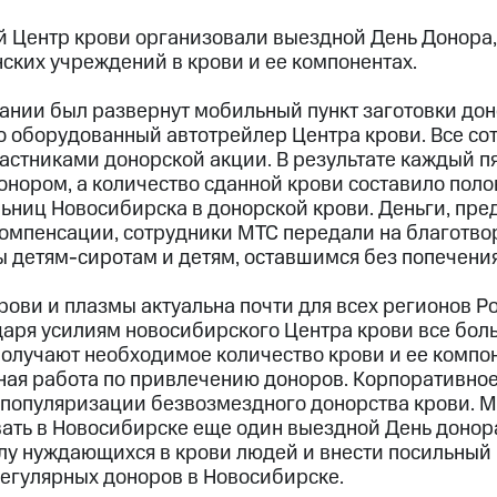
 Центр крови организовали выездной День Донора,
ских учреждений в крови и ее компонентах.
ании был развернут мобильный пункт заготовки дон
 оборудованный автотрейлер Центра крови. Все со
частниками донорской акции. В результате каждый п
онором, а количество сданной крови составило поло
льниц Новосибирска в донорской крови. Деньги, пр
компенсации, сотрудники МТС передали на благотв
ы детям-сиротам и детям, оставшимся без попечени
ови и плазмы актуальна почти для всех регионов Ро
аря усилиям новосибирского Центра крови все бол
олучают необходимое количество крови и ее компон
вная работа по привлечению доноров. Корпоративное
популяризации безвозмездного донорства крови. М
вать в Новосибирске еще один выездной День донора
у нуждающихся в крови людей и внести посильный 
егулярных доноров в Новосибирске.