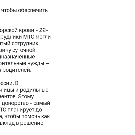
 чтобы обеспечить
орской крови - 22-
трудники МТС могли
ятый сотрудник
вину суточной
едназначенные
орительные нужды –
я родителей.
ссии. В
ьницы и родильные
ентов. Этому
 донорство - самый
ТС планирует до
, чтобы помочь как
вклад в решение