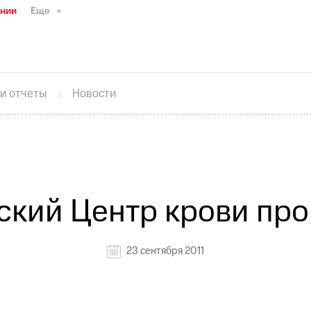
ании
Еще
ТС
Пресс-релизы
МТС о технологиях
ТС
История компании
Руководство региона
Правова
стижения
Интервью
Финансовая отчетность
Конта
 и отчеты
Новости
тивный секретарь
Раскрытие информации
Информа
ный кабинет акционера
Акционерный капитал
Конт
Порядок выкупа акций
Дивиденды
Рынок облигаци
 погашении именных облигаций
Другое
Регистрато
ский Центр крови про
23 сентября 2011