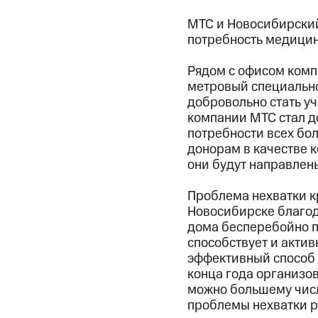
МТС и Новосибирский
потребность медицин
Рядом с офисом комп
метровый специально
добровольно стать у
компании МТС стал д
потребности всех бо
донорам в качестве 
они будут направлен
Проблема нехватки кр
Новосибирске благод
дома бесперебойно п
способствует и акти
эффективный способ 
конца года организо
можно большему числ
проблемы нехватки р