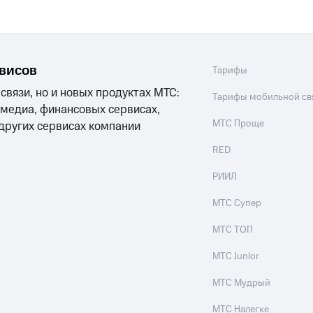
рвисов
Тарифы
 связи, но и новых продуктах МТС:
Тарифы мобильной св
 медиа, финансовых сервисах,
МТС Проще
 других сервисах компании
RED
РИИЛ
МТС Супер
МТС ТОП
МТС Junior
МТС Мудрый
МТС Налегке