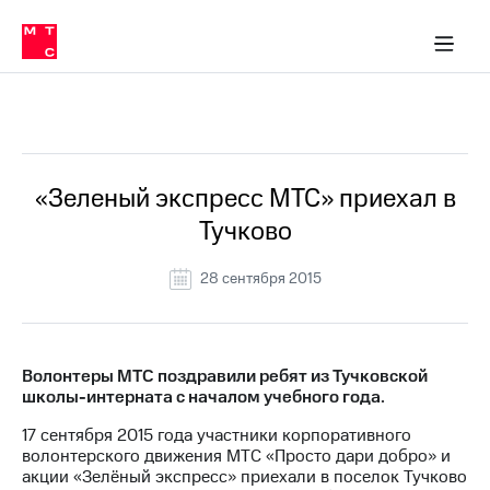
О
сторам и акционерам
Комплаенс и деловая этика
Устойчивое развитие
Медиа-центр
О МТС
О МТС
На главную
компании
О
компании
Стратегия
Стратегия
Все Новости
Карьера
в МТС
Карьера
в МТС
Пресс-
«Зеленый экспресс МТС» приехал в
релизы
История
Тучково
компании
МТС
о технологиях
Руководство
28 сентября 2015
региона
Правовая
информация
Волонтеры МТС поздравили ребят из Тучковской
школы-интерната с началом учебного года.
Контакты
17 сентября 2015 года участники корпоративного
Медиа-центр
волонтерского движения МТС «Просто дари добро» и
Пресс-
акции «Зелёный экспресс» приехали в поселок Тучково
релизы