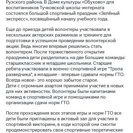
Рузского района. В Доме культуры «Обухово» для
воспитанников Тучковской школы-интерната
МТС
состоялся большой спортивный праздник «Зелёный
о технологиях
экспресс», посвящённый началу учебного года.
Достижения
Еще до приезда детей волонтеры участвовали в
нескольких актерских разминках и тренинге для
Интервью
подготовки в успешном проведении волонтерской
акции. Ведь многие впервые решились стать
Финансовая
волонтером. После торжественного открытия
отчетность
праздника дети разделились на две большие команды:
старшеклассник и младшие школьники. Старшие
Контакты
ребята участвовали в военно-спортивной игре "Тропа
разведчика", а младшие - впервые сдавали нормы ГТО.
Новости
Всегда новое- это хорошо забытое старое.
в
Дети с огромным азартом принимали участие в новых
регионе
для них активностях. Волонтеры были капитанами
команд в спортивной игре и помощниками по
м и акционерам
организации сдачи норм ГТО.
Корпоративное
управление
После прохождения всех этапов игры и норм ГТО все
дети были приглашены в актовый зал для участия в
Корпоративный
спортивной викторине, в ходе которой они смогли
секретарь
продемонстрировать свои спортивные теоретические