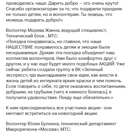
проводились чаще. Дарить добро – это очень круто!
выкупа
Спасибо организаторам за то, что подарили праздник
акций
не только детям, но и волонтерам. Ты знаешь, что
Дивиденды
можешь подарить добро!».
Рынок
облигаций
Волонтер Морева Жанна, ведущий специалист,
Технический блок , МТС:
Описание
«Поездка понравилась, но главное, что наше
Еврооблигации-2023
НАШЕСТВИЕ понравилось детям и эмоции были
Уведомление
нескрываемые. Думаю эта поездка объединит наш
о
коллектив волонтеров. Нам было комфортно друг с
погашении
другом, и у нас еще будет много подобных АКЦИЙ. Уже
именных
сейчас ребята создали группу в ВК «Зеленый
облигаций
экспресс», где выкладываем свои идеи, как внести в
Другое
жизнь детей из интерната яркие краски и чем помочь.
Если говорить о себе, то дети оказались воспитанными,
Регистратор
добрыми, не грубыми (чего я немного боялась), я
Реквизиты
получила удовольствие. Поеду еще обязательно.»
Контакты
йчивое развитие
К ним присоединились все участники акции- они
и деловая этика
мечтают встретиться на новогодней акции.
На главную
Волонтер Юлия Булкина, технический департамент
Макрорегиона «Москва», МТС: