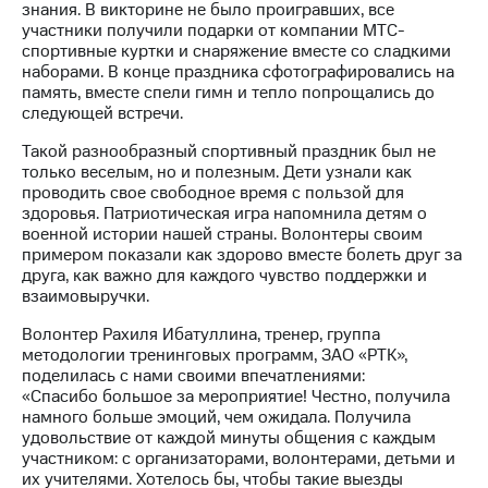
Раскрытие
знания. В викторине не было проигравших, все
информации
участники получили подарки от компании МТС-
Информация
спортивные куртки и снаряжение вместе со сладкими
акционерам
наборами. В конце праздника сфотографировались на
Документы
память, вместе спели гимн и тепло попрощались до
ПАО
следующей встречи.
"МТС"
Собрания
Такой разнообразный спортивный праздник был не
акционеров
только веселым, но и полезным. Дети узнали как
Личный
проводить свое свободное время с пользой для
кабинет
здоровья. Патриотическая игра напомнила детям о
акционера
военной истории нашей страны. Волонтеры своим
Акционерный
примером показали как здорово вместе болеть друг за
капитал
друга, как важно для каждого чувство поддержки и
Контроль
взаимовыручки.
и
Волонтер Рахиля Ибатуллина, тренер, группа
аудит
методологии тренинговых программ, ЗАО «РТК»,
Рынок
поделилась с нами своими впечатлениями:
акций
«Спасибо большое за мероприятие! Честно, получила
намного больше эмоций, чем ожидала. Получила
Описание
удовольствие от каждой минуты общения с каждым
Программа
участником: с организаторами, волонтерами, детьми и
приобретения
их учителями. Хотелось бы, чтобы такие выезды
Порядок