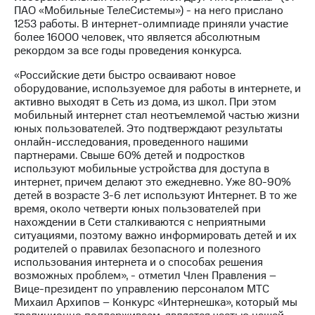
Раскрытие
ПАО «Мобильные ТелеСистемы») - на него прислано
информации
1253 работы. В интернет-олимпиаде приняли участие
Информация
более 16000 человек, что является абсолютным
акционерам
рекордом за все годы проведения конкурса.
Документы
ПАО
«Российские дети быстро осваивают новое
"МТС"
оборудование, используемое для работы в интернете, и
Собрания
активно выходят в Сеть из дома, из школ. При этом
акционеров
мобильный интернет стал неотъемлемой частью жизни
Личный
юных пользователей. Это подтверждают результаты
кабинет
онлайн-исследования, проведенного нашими
акционера
партнерами. Свыше 60% детей и подростков
Акционерный
используют мобильные устройства для доступа в
капитал
интернет, причем делают это ежедневно. Уже 80-90%
Контроль
детей в возрасте 3-6 лет используют Интернет. В то же
и
время, около четверти юных пользователей при
аудит
нахождении в Сети сталкиваются с неприятными
Рынок
ситуациями, поэтому важно информировать детей и их
акций
родителей о правилах безопасного и полезного
использования интернета и о способах решения
Описание
возможных проблем», - отметил Член Правления –
Программа
Вице-президент по управлению персоналом МТС
приобретения
Михаил Архипов – Конкурс «Интернешка», который мы
Порядок