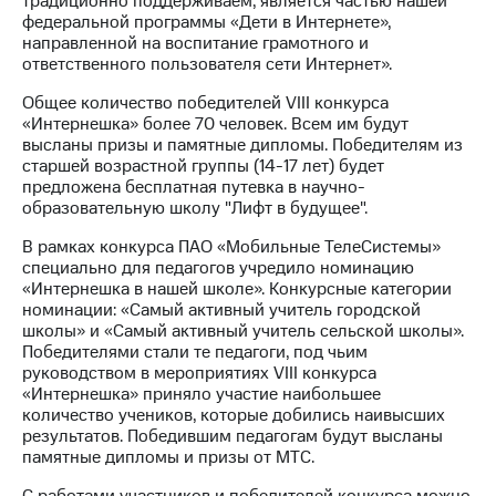
традиционно поддерживаем, является частью нашей
выкупа
федеральной программы «Дети в Интернете»,
акций
направленной на воспитание грамотного и
Дивиденды
ответственного пользователя сети Интернет».
Рынок
облигаций
Общее количество победителей VIII конкурса
«Интернешка» более 70 человек. Всем им будут
Описание
высланы призы и памятные дипломы. Победителям из
Еврооблигации-2023
старшей возрастной группы (14-17 лет) будет
Уведомление
предложена бесплатная путевка в научно-
о
образовательную школу "Лифт в будущее".
погашении
именных
В рамках конкурса ПАО «Мобильные ТелеСистемы»
облигаций
специально для педагогов учредило номинацию
Другое
«Интернешка в нашей школе». Конкурсные категории
номинации: «Самый активный учитель городской
Регистратор
школы» и «Самый активный учитель сельской школы».
Реквизиты
Победителями стали те педагоги, под чьим
Контакты
руководством в мероприятиях VIII конкурса
йчивое развитие
«Интернешка» приняло участие наибольшее
количество учеников, которые добились наивысших
и деловая этика
результатов. Победившим педагогам будут высланы
На главную
памятные дипломы и призы от МТС.