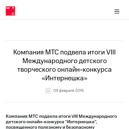
О
сторам и акционерам
Комплаенс и деловая этика
Устойчивое развитие
Медиа-центр
О МТС
О МТС
На главную
компании
О
компании
Стратегия
Стратегия
Все Новости
Карьера
в МТС
Карьера
в МТС
Пресс-
Компания МТС подвела итоги VIII
релизы
История
Международного детского
компании
МТС
творческого онлайн-конкурса
о технологиях
Руководство
«Интернешка»
региона
Правовая
09 февраля 2016
информация
Контакты
Компания МТС подвела итоги VIII Международного
Медиа-центр
детского онлайн-конкурса “Интернешка”,
Пресс-
посвященного полезному и безопасному
релизы