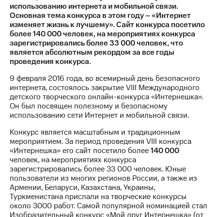
использованию интернета и мобильной связи.
Основная тема конкурса в этом году – «Интернет
МТС
изменяет жизнь к лучшему». Сайт конкурса посетило
о технологиях
более 140 000 человек, на мероприятиях конкурса
зарегистрировались более 33 000 человек, что
Достижения
является абсолютным рекордом за все годы
проведения конкурса.
Интервью
9 февраля 2016 года, во всемирный день безопасного
Финансовая
интернета, состоялось закрытие VIII Международного
отчетность
детского творческого онлайн-конкурса «Интернешка».
Он был посвящен полезному и безопасному
Контакты
использованию сети Интернет и мобильной связи.
Новости
Конкурс является масштабным и традиционным
в
мероприятием. За период проведения VIII конкурса
регионе
«Интернешка» его сайт посетило более
140 000
человек, на мероприятиях конкурса
м и акционерам
зарегистрировались более 33 000 человек. Юные
Корпоративное
пользователи из многих регионов России, а также из
управление
Армении, Беларуси, Казахстана, Украины,
Туркменистана прислали на творческие конкурсы
Корпоративный
около 3000 работ. Самой популярной номинацией стал
секретарь
Изобразительный конкурс «Мой друг Интернешка» (от