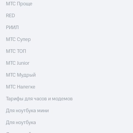
МТС Проще
RED
РИИЛ
МТС Супер
МТС ТОП
МТС Junior
МТС Мудрый
МТС Налегке
Тарифы для часов и модемов
Для ноутбука мини
Для ноутбука