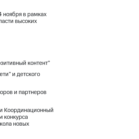
4 ноября в рамках
ласти высоких
озитивный контент”
ети” и детского
оров и партнеров
 и Координационный
м конкурса
Школа новых