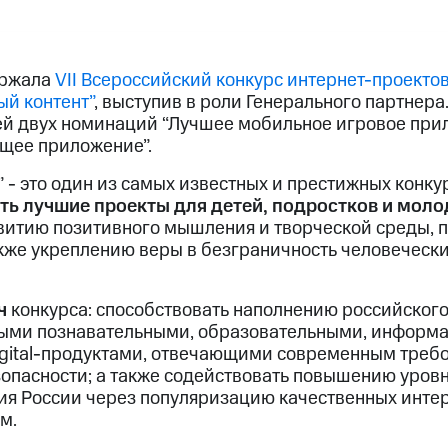
ержала
VII Всероссийский конкурс интернет-проектов
й контент”
, выступив в роли Генерального партнера
й двух номинаций “Лучшее мобильное игровое при
щее приложение”.
 - это один из самых известных и престижных конку
ь лучшие проекты для детей, подростков и мол
витию позитивного мышления и творческой среды, 
акже укреплению веры в безграничность человечески
ч
конкурса: способствовать наполнению российского
ными познавательными, образовательными, информ
gital-продуктами, отвечающими современным треб
пасности; а также содействовать повышению уров
ия России через популяризацию качественных интер
м.