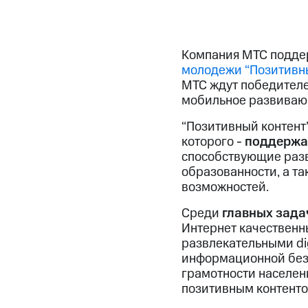
Компания МТС подд
молодежи “Позитивны
МТС ждут победителе
мобильное развиваю
“Позитивный контент”
которого -
поддержат
способствующие раз
образованности, а т
возможностей.
Среди
главных зада
Интернет качествен
развлекательными di
информационной безо
грамотности населен
позитивным контенто