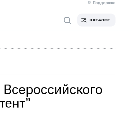
Поддержка
О МТС
я информация
Контакты
КАТАЛОГ
Медиа-центр
кты
Новости в регионе
Инвесторам и акционерам
ция акционерам
Документы
роль и аудит
Рынок акций
й
Описание
р
Реквизиты
Контакты
Устойчивое развитие
Комплаенс и деловая этика
На главную
I Всероссийского
тент”