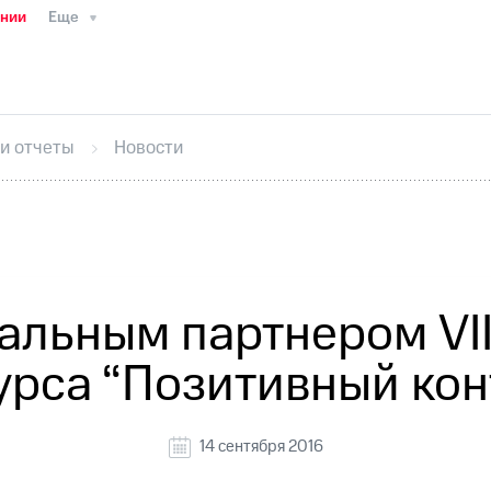
ании
Еще
ТС
Пресс-релизы
МТС о технологиях
ТС
История компании
Руководство региона
Правова
стижения
Интервью
Финансовая отчетность
Конта
 и отчеты
Новости
тивный секретарь
Раскрытие информации
Информа
ный кабинет акционера
Акционерный капитал
Конт
Порядок выкупа акций
Дивиденды
Рынок облигаци
 погашении именных облигаций
Другое
Регистрато
альным партнером VI
урса “Позитивный кон
14 сентября 2016