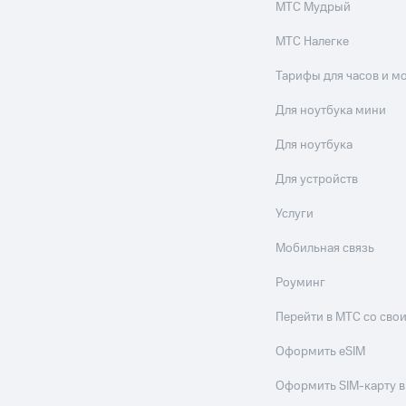
МТС Мудрый
МТС Налегке
Тарифы для часов и м
Для ноутбука мини
Для ноутбука
Для устройств
Услуги
Мобильная связь
Роуминг
Перейти в МТС со св
Оформить eSIM
Оформить SIM-карту в