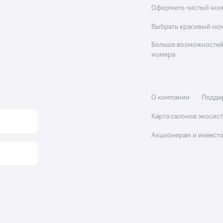
Оформить чистый но
Выбрать красивый но
Больше возможностей
номера
О компании
Подде
Карта салонов экоси
Акционерам и инвест