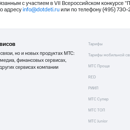
язанным с участием в VII Всероссийском конкурсе “П
о адресу
info@dotdeti.ru
или по телефону (495) 730-
рвисов
Тарифы
 связи, но и новых продуктах МТС:
Тарифы мобильной св
 медиа, финансовых сервисах,
МТС Проще
 других сервисах компании
RED
РИИЛ
МТС Супер
МТС ТОП
МТС Junior