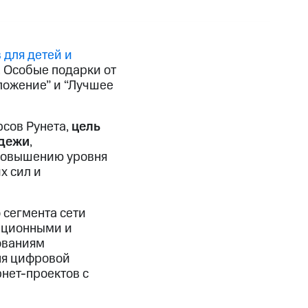
 для детей и
. Особые подарки от
ложение” и “Лучшее
рсов Рунета,
цель
одежи
,
повышению уровня
х сил и
 сегмента сети
ационными и
ованиям
ня цифровой
нет-проектов с