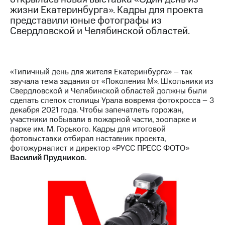
жизни Екатеринбурга». Кадры для проекта
МТС
представили юные фотографы из
о технологиях
Свердловской и Челябинской областей.
Достижения
Интервью
«Типичный день для жителя Екатеринбурга» – так
звучала тема задания от «Поколения М». Школьники из
Финансовая
Свердловской и Челябинской областей должны были
отчетность
сделать слепок столицы Урала вовремя фотокросса – 3
декабря 2021 года. Чтобы запечатлеть горожан,
Контакты
участники побывали в пожарной части, зоопарке и
парке им. М. Горького. Кадры для итоговой
Новости
фотовыставки отбирал наставник проекта,
в
фотожурналист и директор «РУСС ПРЕСС ФОТО»
регионе
Василий Прудников
.
м и акционерам
Корпоративное
управление
Корпоративный
секретарь