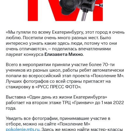
Раскрытие
информации
Информация
акционерам
Документы
ПАО
«Мы гуляли по всему Екатеринбургу, этот город я очень
"МТС"
люблю. Посетили очень много разных мест. Было
Собрания
интересно узнать какие здесь люди, потому что они
акционеров
очень отличаются», ‒ поделилась впечатлениями
Личный
лауреат конкурса
Елизавета Михно
.
кабинет
акционера
Всего в мероприятии приняли участие более 70-ти
Акционерный
учеников из разных школ, работы ребят автоматически
капитал
попали во всероссийский этап проекта «Поколение М».
Контроль
Лучших фотографов со всей страны пригласят на
и
стажировку в «РУСС ПРЕСС ФОТО».
аудит
Рынок
Выставка «Один день из жизни Екатеринбурга»
акций
работает на втором этаже ТРЦ «Гринвич» до 1 мая 2022
года.
Описание
Программа
Увидеть все фотографии, принимавшие участие в
приобретения
отборе, можно на сайте «Поколение М»
Порядок
pokolenie.mts.ru
. Здесь же можно найти мастер-классы