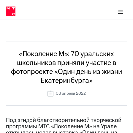
О
сторам и акционерам
Комплаенс и деловая этика
Устойчивое развитие
Медиа-центр
О МТС
О МТС
На главную
компании
О
компании
Стратегия
Стратегия
Все Новости
Карьера
в МТС
Карьера
в МТС
Пресс-
«Поколение М»: 70 уральских
релизы
История
школьников приняли участие в
компании
МТС
фотопроекте «Один день из жизни
о технологиях
Руководство
Екатеринбурга»
региона
Правовая
08 апреля 2022
информация
Контакты
Под эгидой благотворительной творческой
Медиа-центр
программы МТС «Поколение М» на Урале
Пресс-
релизы
открылась новая выставка «Один день из