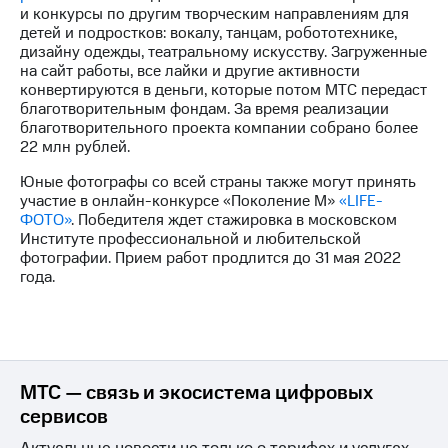
выкупа
и конкурсы по другим творческим направлениям для
акций
детей и подростков: вокалу, танцам, робототехнике,
Дивиденды
дизайну одежды, театральному искусству. Загруженные
Рынок
на сайт работы, все лайки и другие активности
облигаций
конвертируются в деньги, которые потом МТС передаст
благотворительным фондам. За время реализации
Описание
благотворительного проекта компании собрано более
Еврооблигации-2023
22 млн рублей.
Уведомление
Юные фотографы со всей страны также могут принять
о
участие в онлайн-конкурсе «Поколение М»
«LIFE-
погашении
ФОТО»
. Победителя ждет стажировка в московском
именных
Институте профессиональной и любительской
облигаций
фотографии. Прием работ продлится до 31 мая 2022
Другое
года.
Регистратор
Реквизиты
Контакты
йчивое развитие
и деловая этика
МТС — связь и экосистема цифровых
На главную
сервисов