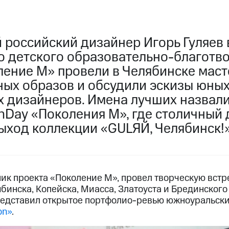
 российский дизайнер Игорь Гуляев 
о детского образовательно-благотв
ление М» провели в Челябинске маст
ых образов и обсудили эскизы юны
 дизайнеров. Имена лучших назвал
onDay «Поколения М», где столичный
ыход коллекции «GULЯЙ, Челябинск!
вник проекта «Поколение М», провел творческую вст
бинска, Копейска, Миасса, Златоуста и Брединског
представил открытое портфолио-ревью южноуральски
on»
.