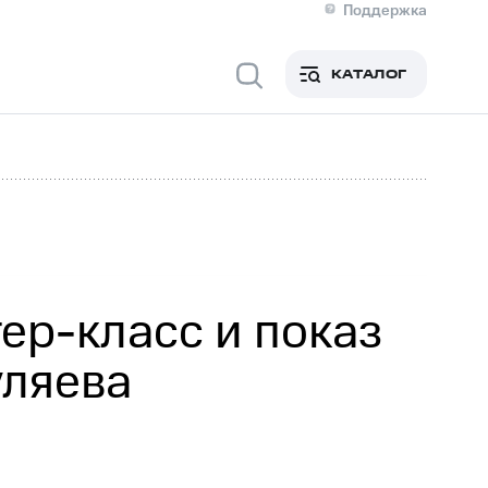
Поддержка
О МТС
я информация
Контакты
КАТАЛОГ
Медиа-центр
кты
Новости в регионе
Инвесторам и акционерам
ция акционерам
Документы
роль и аудит
Рынок акций
й
Описание
р
Реквизиты
Контакты
Устойчивое развитие
Комплаенс и деловая этика
На главную
ер-класс и показ
уляева