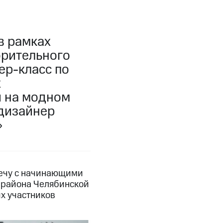
в рамках
орительного
ер-класс по
х
и на модном
 дизайнер
»
речу с начинающими
о района Челябинской
х участников