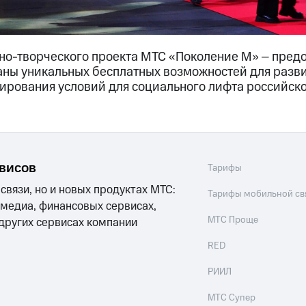
но-творческого проекта МТС «Поколение М» ‒ предо
аны уникальных бесплатных возможностей для разви
ирования условий для социального лифта российск
рвисов
Тарифы
 связи, но и новых продуктах МТС:
Тарифы мобильной св
 медиа, финансовых сервисах,
МТС Проще
 других сервисах компании
RED
РИИЛ
МТС Супер