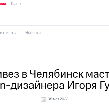
ании
Еще
ТС
Пресс-релизы
МТС о технологиях
ТС
История компании
Руководство региона
Правова
стижения
Интервью
Финансовая отчетность
Конта
 и отчеты
Новости
тивный секретарь
Раскрытие информации
Информа
ный кабинет акционера
Акционерный капитал
Конт
Порядок выкупа акций
Дивиденды
Рынок облигаци
 погашении именных облигаций
Другое
Регистрато
вез в Челябинск маст
on-дизайнера Игоря Г
05 мая 2022