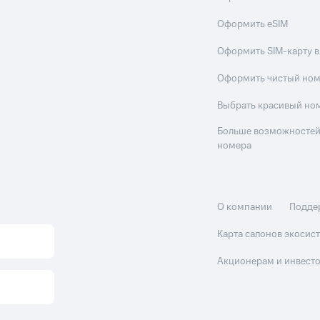
Оформить eSIM
Оформить SIM-карту в
Оформить чистый но
Выбрать красивый но
Больше возможностей
номера
О компании
Подде
Карта салонов экоси
Акционерам и инвест