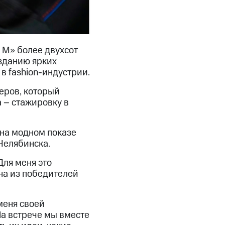
 М» более двухсот
озданию ярких
 в fashion-индустрии.
еров, который
а – стажировку в
 на модном показе
Челябинска.
Для меня это
дна из победителей
меня своей
а встрече мы вместе