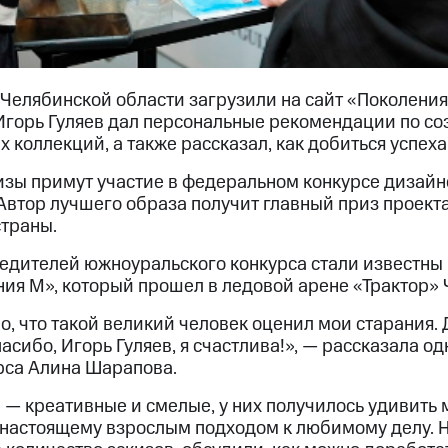
елябинской области загрузили на сайт «Поколения
 Игорь Гуляев дал персональные рекомендации по с
 коллекций, а также рассказал, как добиться успеха
изы примут участие в федеральном конкурсе дизайн
 Автор лучшего образа получит главный приз проект
траны.
едителей южноуральского конкурса стали известны
ния М», который прошел в ледовой арене «Трактор» 
, что такой великий человек оценил мои старания. 
асибо, Игорь Гуляев, я счастлива!», — рассказала о
рса Алина Шарапова.
 — креативные и смелые, у них получилось удивить 
 настоящему взрослым подходом к любимому делу. Н