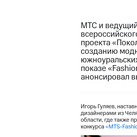
МТС и ведущий
всероссийског
проекта «Поко
созданию модн
южноуральских
показе «Fashi
анонсировал в
Игорь Гуляев, наста
дизайнерами из Челя
области, где также 
конкурса
«MTS-Fashi