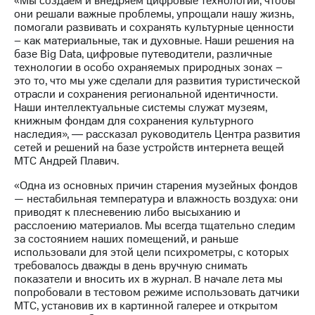
«Мы создаем и внедряем цифровые технологии, чтобы
Раскрытие
они решали важные проблемы, упрощали нашу жизнь,
информации
помогали развивать и сохранять культурные ценности
Информация
– как материальные, так и духовные. Наши решения на
акционерам
базе Big Data, цифровые путеводители, различные
Документы
технологии в особо охраняемых природных зонах –
ПАО
это то, что мы уже сделали для развития туристической
"МТС"
отрасли и сохранения региональной идентичности.
Собрания
Наши интеллектуальные системы служат музеям,
акционеров
книжным фондам для сохранения культурного
Личный
наследия», ― рассказал руководитель Центра развития
кабинет
сетей и решений на базе устройств интернета вещей
акционера
МТС Андрей Плавич.
Акционерный
капитал
«Одна из основных причин старения музейных фондов
Контроль
— нестабильная температура и влажность воздуха: они
и
приводят к плесневению либо высыханию и
аудит
расслоению материалов. Мы всегда тщательно следим
Рынок
за состоянием наших помещений, и раньше
акций
использовали для этой цели психрометры, с которых
требовалось дважды в день вручную снимать
Описание
показатели и вносить их в журнал. В начале лета мы
Программа
попробовали в тестовом режиме использовать датчики
приобретения
МТС, установив их в картинной галерее и открытом
Порядок