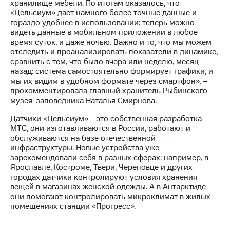
хранилище мебели. По итогам оказалось, что
выкупа
«Цельсиум» дает намного более точные данные и
акций
гораздо удобнее в использовании: теперь можно
Дивиденды
видеть данные в мобильном приложении в любое
Рынок
время суток, и даже ночью. Важно и то, что мы можем
облигаций
отследить и проанализировать показатели в динамике,
сравнить с тем, что было вчера или неделю, месяц
Описание
назад: система самостоятельно формирует графики, и
Еврооблигации-2023
мы их видим в удобном формате через смартфон», –
Уведомление
прокомментировала главный хранитель Рыбинского
о
музея-заповедника Наталья Смирнова.
погашении
именных
Датчики «Цельсиум» - это собственная разработка
облигаций
МТС, они изготавливаются в России, работают и
Другое
обслуживаются на базе отечественной
инфраструктуры. Новые устройства уже
Регистратор
зарекомендовали себя в разных сферах: например, в
Реквизиты
Ярославле, Костроме, Твери, Череповце и других
Контакты
городах датчики контролируют условия хранения
йчивое развитие
вещей в магазинах женской одежды. А в Антарктиде
и деловая этика
они помогают контролировать микроклимат в жилых
На главную
помещениях станции «Прогресс».