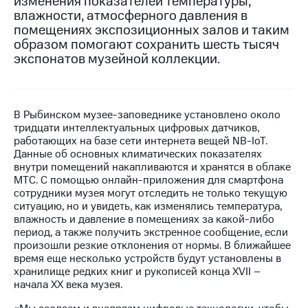
изменения показателей температуры,
влажности, атмосферного давления в
МТС
помещениях экспозиционных залов и таким
о технологиях
образом помогают сохранить шесть тысяч
экспонатов музейной коллекции.
Достижения
Интервью
Финансовая
В Рыбинском музее-заповеднике установлено около
отчетность
тридцати интеллектуальных цифровых датчиков,
работающих на базе сети интернета вещей NB-IoT.
Контакты
Данные об основных климатических показателях
внутри помещений накапливаются и хранятся в облаке
Новости
МТС. С помощью онлайн-приложения для смартфона
в
сотрудники музея могут отследить не только текущую
регионе
ситуацию, но и увидеть, как изменялись температура,
влажность и давление в помещениях за какой-либо
период, а также получить экстренное сообщение, если
м и акционерам
Корпоративное
произошли резкие отклонения от нормы. В ближайшее
управление
время еще несколько устройств будут установлены в
хранилище редких книг и рукописей конца XVII –
Корпоративный
начала XX века музея.
секретарь