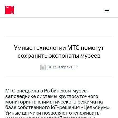
О
сторам и акционерам
Комплаенс и деловая этика
Устойчивое развитие
Медиа-центр
О МТС
О МТС
На главную
компании
О
компании
Стратегия
Стратегия
Все Новости
Карьера
в МТС
Карьера
в МТС
Пресс-
Умные технологии МТС помогут
релизы
История
сохранить экспонаты музеев
компании
МТС
о технологиях
Руководство
09 сентября 2022
региона
Правовая
информация
МТС внедрила в Рыбинском музее-
заповеднике системы круглосуточного
Контакты
мониторинга климатического режима на
базе собственного IoT-решения «Цельсиум».
Медиа-центр
Пресс-
Умные датчики позволяют отслеживать
релизы