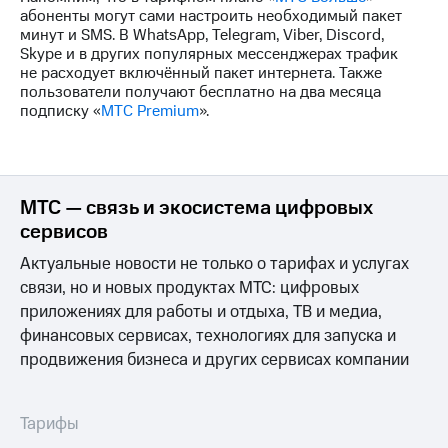
выкупа
абоненты могут сами настроить необходимый пакет
акций
минут и SMS. В WhatsApp, Telegram, Viber, Discord,
Дивиденды
Skype и в других популярных мессенджерах трафик
Рынок
не расходует включённый пакет интернета. Также
облигаций
пользователи получают бесплатно на два месяца
подписку «
МТС Premium
».
Описание
Еврооблигации-2023
Уведомление
о
погашении
МТС — связь и экосистема цифровых
именных
сервисов
облигаций
Другое
Актуальные новости не только о тарифах и услугах
связи, но и новых продуктах МТС: цифровых
Регистратор
приложениях для работы и отдыха, ТВ и медиа,
Реквизиты
Контакты
финансовых сервисах, технологиях для запуска и
йчивое развитие
продвижения бизнеса и других сервисах компании
и деловая этика
На главную
Тарифы