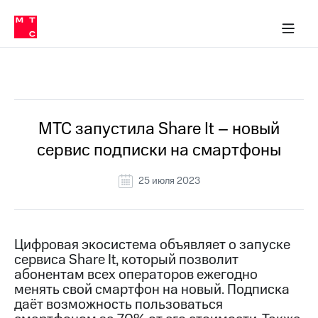
О
сторам и акционерам
Комплаенс и деловая этика
Устойчивое развитие
Медиа-центр
О МТС
О МТС
На главную
компании
О
компании
Стратегия
Стратегия
Все Новости
Карьера
в МТС
Карьера
в МТС
Пресс-
МТС запустила Share It – новый
релизы
История
сервис подписки на смартфоны
компании
МТС
о технологиях
Руководство
25 июля 2023
региона
Правовая
информация
Цифровая экосистема объявляет о запуске
сервиса Share It, который позволит
Контакты
абонентам всех операторов ежегодно
менять свой смартфон на новый. Подписка
Медиа-центр
Пресс-
даёт возможность пользоваться
релизы