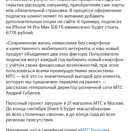
Раскрытие
скрытых расходов, например, приобретения сим-карты
информации
или обязательной страховки. В процессе оформления
Информация
подписки клиент может по желанию добавить
акционерам
дополнительные опции на сайте. К примеру, подписка
Документы
на iPhone 14 Pro Max 128 Гб ежемесячно будет стоить
ПАО
6778 рублей.
"МТС"
Собрания
«Современная жизнь немыслима без смартфона
акционеров
и качественного мобильного интернета, и наш новый
Личный
продукт объединяет два этих фактора. Пользователи
кабинет
подписки могут каждый год выбирать новый смартфон
акционера
с учётом своих финансовых возможностей, при этом
Акционерный
пользоваться всеми преимуществами экосистемы
капитал
МТС — всё это со значительной выгодой для клиента,
Контроль
которую мы предлагаем первыми на рынке», —
и
рассказал генеральный директор розничной сети МТС
аудит
Андрей Губанов.
Рынок
акций
Пилотный проект запущен в 21 магазине МТС в Москве.
До конца сентября Share It будет масштабирован
Описание
во всех столичных салонах, а до конца года во всех
Программа
регионах присутствия.
приобретения
Порядок
Напомним, что в тарифном плане «
МТС Больше
»