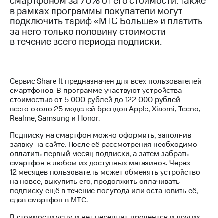
смартфоном за 70% от его стоимости. Также
в рамках программы покупатели могут
МТС
подключить тариф «МТС Больше» и платить
о технологиях
за него только половину стоимости
в течение всего периода подписки.
Достижения
Интервью
Финансовая
Сервис Share It предназначен для всех пользователей
отчетность
смартфонов. В программе участвуют устройства
стоимостью от 5 000 рублей до 122 000 рублей —
Контакты
всего около 25 моделей брендов Apple, Xiaomi, Tecno,
Realme, Samsung и Honor.
Новости
Подписку на смартфон можно оформить, заполнив
в
заявку на сайте. После её рассмотрения необходимо
регионе
оплатить первый месяц подписки, а затем забрать
смартфон в любом из доступных магазинов. Через
м и акционерам
12 месяцев пользователь может обменять устройство
Корпоративное
на новое, выкупить его, продолжить оплачивать
управление
подписку ещё в течение полугода или остановить её,
сдав смартфон в МТС.
Корпоративный
секретарь
В стоимости услуги нет переплат, процентов и других