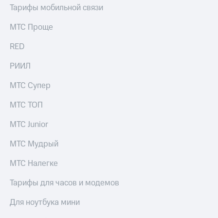
Тарифы мобильной связи
МТС Проще
RED
РИИЛ
МТС Супер
МТС ТОП
МТС Junior
МТС Мудрый
МТС Налегке
Тарифы для часов и модемов
Для ноутбука мини