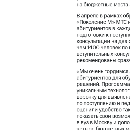
на бюджетные места 
В апреле в рамках о
«Поколение М» МТС и
абитуриентов в кажд
подготовки к поступ
консультации на два 
чем 1400 человек по
вступительных консу
рекомендованы сразу
«Мы очень гордимся 
абитуриентов для об
решений. Программа 
уникальным технолог
воронку для выявлен
по поступлению и пе
оценили удобство та
показать свои возмо
в вуз в Москву и доп
четыре бюджетных мес