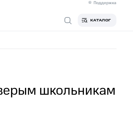
Поддержка
О МТС
я информация
Контакты
КАТАЛОГ
Медиа-центр
кты
Новости в регионе
Инвесторам и акционерам
ция акционерам
Документы
роль и аудит
Рынок акций
й
Описание
р
Реквизиты
Контакты
Устойчивое развитие
Комплаенс и деловая этика
На главную
тверым школьникам