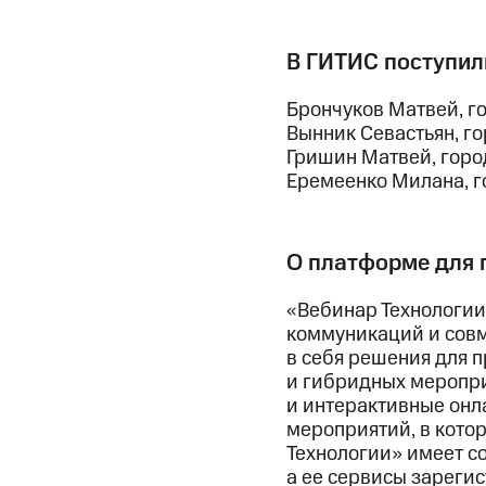
В ГИТИС поступил
Брончуков Матвей, г
Вынник Севастьян, г
Гришин Матвей, горо
Еремеенко Милана, г
О платформе для 
«Вебинар Технологии
коммуникаций и совм
в себя решения для 
и гибридных меропри
и интерактивные онла
мероприятий, в кото
Технологии» имеет с
а ее сервисы зарегис