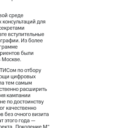
вой среде
 консультаций для
 секретами
ате вступительные
ографии. Из более
ограмме
уриентов были
 Москве.
ТИСом по отбору
мощи цифровых
ла тем самым
ественно расширить
емя кампании
не по достоинству
ог качественно
в без очного визита
т этого года —
оекта „Поколение М“,