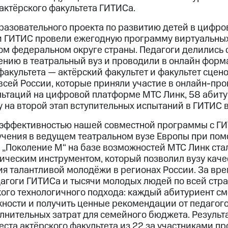
актёрского факультета ГИТИСа.
бразовательного проекта по развитию детей в цифро
 ГИТИС провели ежегодную программу виртуальных
ом федеральном округе страны. Педагоги делились
лению в театральный вуз и проводили в онлайн форм
факультета — актёрский факультет и факультет сцен
 всей России, которые приняли участие в онлайн-пр
льтаций на цифровой платформе МТС Линк, 58 абит
 на второй этап вступительных испытаний в ГИТИС в
эффективностью нашей совместной программы с ГИ
учения в ведущем театральном вузе Европы при по
„Поколение М“ на базе возможностей МТС Линк ста
ическим инструментом, который позволил вузу кач
ия талантливой молодёжи в регионах России. За вр
дагоги ГИТИСа и тысячи молодых людей по всей стра
кого технологичного подхода: каждый абитуриент см
жности и получить ценные рекомендации от педагого
олнительных затрат для семейного бюджета. Результа
та актёрского факультета из 22 за участниками пр