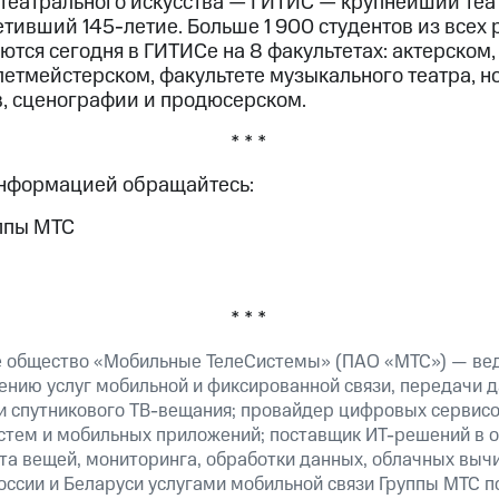
 театрального искусства — ГИТИС — крупнейший теа
тивший 145-летие. Больше 1 900 студентов из всех 
ются сегодня в ГИТИСе на 8 факультетах: актерском
летмейстерском, факультете музыкального театра, 
в, сценографии и продюсерском.
* * *
информацией обращайтесь:
ппы МТС
* * *
е общество «Мобильные ТелеСистемы» (ПАО «МТС») — ве
ению услуг мобильной и фиксированной связи, передачи д
 и спутникового ТВ-вещания; провайдер цифровых сервис
истем и мобильных приложений; поставщик ИТ-решений в 
та вещей, мониторинга, обработки данных, облачных выч
оссии и Беларуси услугами мобильной связи Группы МТС п