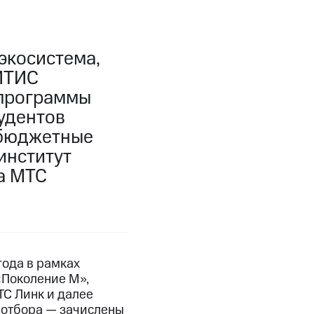
экосистема,
ГИТИС
-программы
тудентов
 бюджетные
институт
а МТС
года в рамках
«Поколение М»,
С Линк и далее
 отбора — зачислены