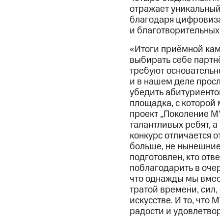
отражает уникальный
благодаря цифровиза
и благотворительных
«Итоги приёмной кам
выбирать себе партн
требуют основательно
и в нашем деле прос
убедить абитуриенто
площадка, с которой 
проект „Поколение М
талантливых ребят, а 
конкурс отличается о
больше, не нынешние 
подготовлен, кто отв
поблагодарить в оче
что однажды мы вмест
тратой времени, сил, 
искусстве. И то, что 
радости и удовлетво