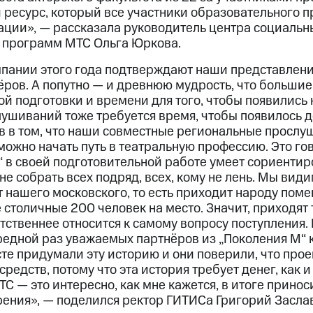
 ресурс, который все участники образовательного 
ции», — рассказала руководитель центра социальн
 программ МТС Ольга Юркова.
пании этого года подтверждают наши представления
ёров. А попутно — и древнюю мудрость, что большие
й подготовки и времени для того, чтобы появились 
лушиваний тоже требуется время, чтобы появилось д
в в том, что наши совместные региональные прослу
можно начать путь в театральную профессию. Это гов
“ в своей подготовительной работе умеет сориентир
не собрать всех подряд, всех, кому не лень. Мы види
т нашего московского, то есть приходит народу поме
столичные 200 человек на место. Значит, приходят т
етственнее относится к самому вопросу поступления. 
редной раз уважаемых партнёров из „Поколения М“ 
е придумали эту историю и они поверили, что проек
средств, потому что эта история требует денег, как 
МТС — это интересно, как мне кажется, в итоге прино
рения», — поделился ректор ГИТИСа Григорий Засла