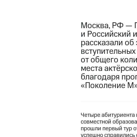
Москва, РФ — 
и Российский 
рассказали об
вступительных 
от общего кол
места актёрско
благодаря про
«Поколение М»
Четыре абитуриента и
совместной образова
прошли первый тур о
успешно справились 