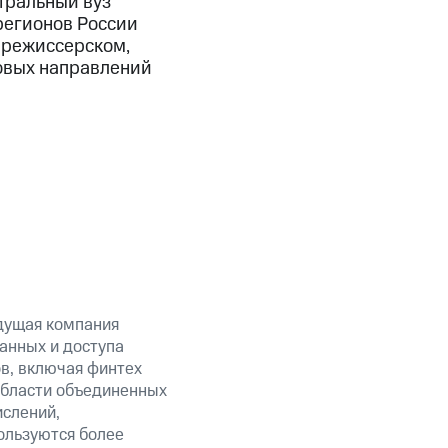
тральный вуз
регионов России
, режиссерском,
новых направлений
дущая компания
анных и доступа
ов, включая финтех
области объединенных
ислений,
ользуются более