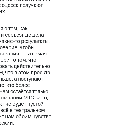
процесса получают
ых
 о том, как
 и серьёзные дела
какие-то результаты,
оверие, чтобы
шивания — та самая
орит о том, что
овать действительно
м, что в этом проекте
ньше, а поступают
е, кто более
Нам остаётся только
компании МТС за то,
т не будет пустой
и всё в театральном
сит нам обоим чувство
вский.