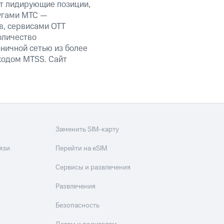
ет лидирующие позиции,
угами МТС —
в, сервисами OTT
оличество
ничной сетью из более
кодом MTSS. Сайт
Заменить SIM-карту
язи
Перейти на eSIM
Сервисы и развлечения
Развлечения
Безопасность