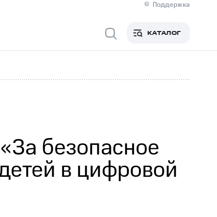
Поддержка
О МТС
я информация
Контакты
КАТАЛОГ
Медиа-центр
кты
Новости в регионе
Инвесторам и акционерам
ция акционерам
Документы
роль и аудит
Рынок акций
й
Описание
р
Реквизиты
Контакты
Устойчивое развитие
Комплаенс и деловая этика
На главную
«За безопасное
 детей в цифровой