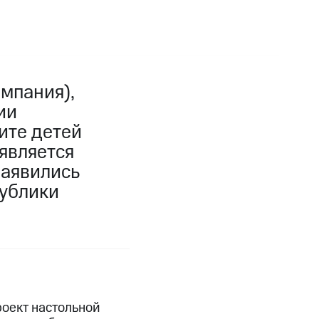
мпания),
ии
ите детей
является
заявились
публики
оект настольной