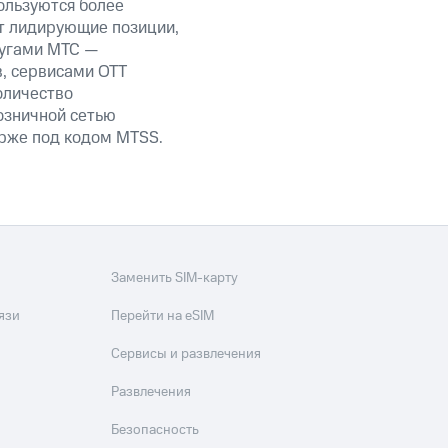
ользуются более
т лидирующие позиции,
лугами МТС —
в, сервисами OTT
оличество
озничной сетью
ирже под кодом MTSS.
Заменить SIM-карту
язи
Перейти на eSIM
Сервисы и развлечения
Развлечения
Безопасность