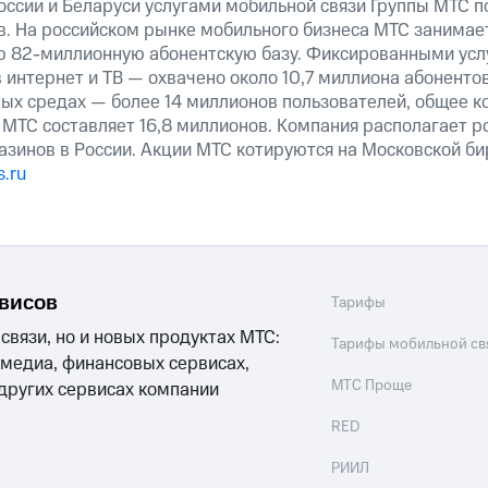
оссии и Беларуси услугами мобильной связи Группы МТС п
в. На российском рынке мобильного бизнеса МТС занимае
ю 82-миллионную абонентскую базу. Фиксированными ус
 интернет и ТВ — охвачено около 10,7 миллиона абоненто
ных средах — более 14 миллионов пользователей, общее к
 МТС составляет 16,8 миллионов. Компания располагает р
азинов в России. Акции МТС котируются на Московской б
.ru
рвисов
Тарифы
 связи, но и новых продуктах МТС:
Тарифы мобильной св
 медиа, финансовых сервисах,
МТС Проще
 других сервисах компании
RED
РИИЛ