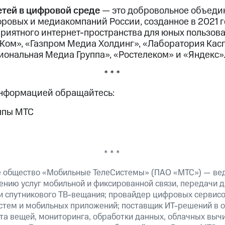
етей в цифровой среде
— это добровольное объеди
фровых и медиакомпаний России, созданное в 2021 г
риятного интернет-пространства для юных пользова
Ком», «Газпром Медиа Холдинг», «Лаборатория Касп
иональная Медиа Группа», «Ростелеком» и «Яндекс»
* * *
информацией обращайтесь:
ппы МТС
* * *
е общество «Мобильные ТелеСистемы» (ПАО «МТС») — ве
ению услуг мобильной и фиксированной связи, передачи д
 и спутникового ТВ-вещания; провайдер цифровых сервис
истем и мобильных приложений; поставщик ИТ-решений в 
та вещей, мониторинга, обработки данных, облачных выч