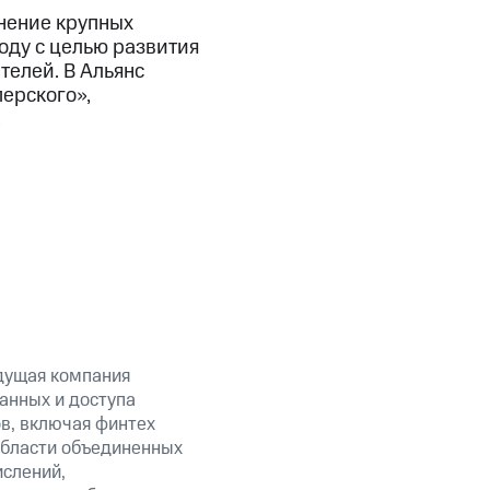
нение крупных
оду с целью развития
телей. В Альянс
ерского»,
.
дущая компания
анных и доступа
ов, включая финтех
области объединенных
ислений,