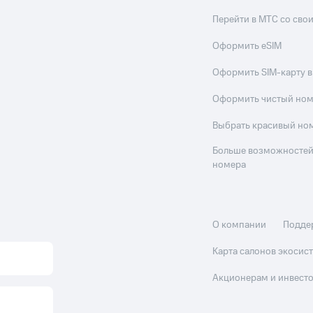
Перейти в МТС со св
Оформить eSIM
Оформить SIM-карту в
Оформить чистый но
Выбрать красивый но
Больше возможностей
номера
О компании
Подде
Карта салонов экоси
Акционерам и инвест