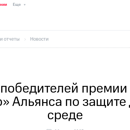
ании
Еще
ТС
Пресс-релизы
МТС о технологиях
ТС
История компании
Руководство региона
Правова
стижения
Интервью
Финансовая отчетность
Конта
 и отчеты
Новости
тивный секретарь
Раскрытие информации
Информа
ный кабинет акционера
Акционерный капитал
Конт
Порядок выкупа акций
Дивиденды
Рынок облигаци
 погашении именных облигаций
Другое
Регистрато
 победителей премии 
» Альянса по защите
среде