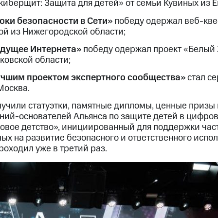
иберщит: Защита для детей» от семьи Кувиных из Е
оки безопасности в Сети»
победу одержал веб-кве
й из Нижегородской области;
удущее Интернета»
победу одержал проект «Белый 
ковской области;
чшим проектом экспертного сообщества»
стал се
 Москва.
учили статуэтки, памятные дипломы, ценные призы 
аний-основателей Альянса по защите детей в цифров
овое детство», инициированный для поддержки час
ных на развитие безопасного и ответственного исп
роходил уже в третий раз.