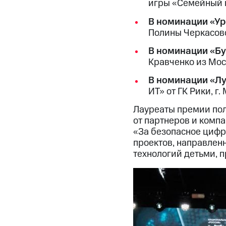
игры «Семейный к
В номинации «Ур
Полины Черкасово
В номинации «Б
Кравченко из Мос
В номинации «Лу
ИТ» от ГК Рики, г.
Лауреаты премии пол
от партнеров и комп
«За безопасное цифр
проектов, направлен
технологий детьми, п