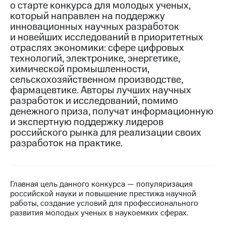
о старте конкурса для молодых ученых,
который направлен на поддержку
МТС
инновационных научных разработок
о технологиях
и новейших исследований в приоритетных
Достижения
отраслях экономики: сфере цифровых
технологий, электронике, энергетике,
Интервью
химической промышленности,
сельскохозяйственном производстве,
Финансовая
фармацевтике. Авторы лучших научных
отчетность
разработок и исследований, помимо
денежного приза, получат информационную
Контакты
и экспертную поддержку лидеров
российского рынка для реализации своих
Новости
в
разработок на практике.
регионе
м и акционерам
Корпоративное
Главная цель данного конкурса — популяризация
управление
российской науки и повышение престижа научной
работы, создание условий для профессионального
Корпоративный
развития молодых ученых в наукоемких сферах.
секретарь