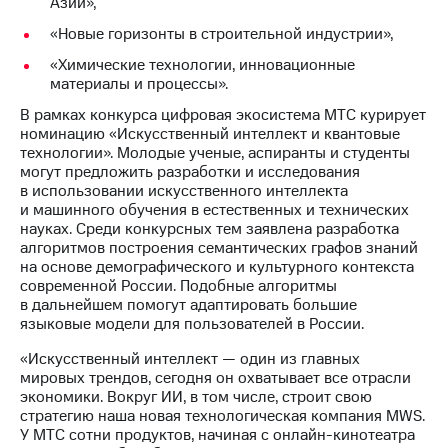
Азии»,
выкупа
акций
«Новые горизонты в строительной индустрии»,
Дивиденды
«Химические технологии, инновационные
Рынок
материалы и процессы».
облигаций
В рамках конкурса цифровая экосистема МТС курирует
Описание
номинацию «Искусственный интеллект и квантовые
Еврооблигации-2023
технологии». Молодые ученые, аспиранты и студенты
Уведомление
могут предложить разработки и исследования
о
в использовании искусственного интеллекта
погашении
и машинного обучения в естественных и технических
именных
науках. Среди конкурсных тем заявлена разработка
облигаций
алгоритмов построения семантических графов знаний
Другое
на основе демографического и культурного контекста
современной России. Подобные алгоритмы
Регистратор
в дальнейшем помогут адаптировать большие
Реквизиты
языковые модели для пользователей в России.
Контакты
йчивое развитие
«Искусственный интеллект — один из главных
и деловая этика
мировых трендов, сегодня он охватывает все отрасли
На главную
экономики. Вокруг ИИ, в том числе, строит свою
стратегию наша новая технологическая компания MWS.
У МТС сотни продуктов, начиная с онлайн-кинотеатра