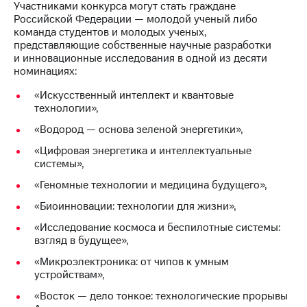
Раскрытие
Участниками конкурса могут стать граждане
информации
Российской Федерации — молодой ученый либо
Информация
команда студентов и молодых ученых,
акционерам
представляющие собственные научные разработки
Документы
и инновационные исследования в одной из десяти
ПАО
номинациях:
"МТС"
Собрания
«Искусственный интеллект и квантовые
акционеров
технологии»,
Личный
«Водород — основа зеленой энергетики»,
кабинет
акционера
«Цифровая энергетика и интеллектуальные
Акционерный
системы»,
капитал
Контроль
«Геномные технологии и медицина будущего»,
и
«Биоинновации: технологии для жизни»,
аудит
Рынок
«Исследование космоса и беспилотные системы:
акций
взгляд в будущее»,
«Микроэлектроника: от чипов к умным
Описание
устройствам»,
Программа
приобретения
«Восток — дело тонкое: технологические прорывы
Порядок