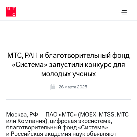
О
сторам и акционерам
Комплаенс и деловая этика
Устойчивое развитие
Медиа-центр
О МТС
О МТС
На главную
компании
О
компании
Стратегия
Стратегия
Все Новости
Карьера
в МТС
Карьера
в МТС
Пресс-
МТС, РАН и благотворительный фонд
релизы
История
«Система» запустили конкурс для
компании
МТС
молодых ученых
о технологиях
Руководство
региона
26 марта 2025
Правовая
информация
Контакты
Москва, РФ — ПАО «МТС» (MOEX: MTSS, МТС
или Компания), цифровая экосистема,
Медиа-центр
благотворительный фонд «Система»
Пресс-
и Российская академия наук объявляют
релизы