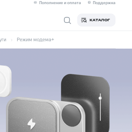
Пополнение и оплата
Поддержка
Скидка 30% на связь
Личные кабинеты
КАТАЛОГ
Мобильная связь
уги
Режим модема+
IM-карта для иностранцев
M
Сервисы и подписки
фитнес
Приложения от МТС
Приложения
Финансы