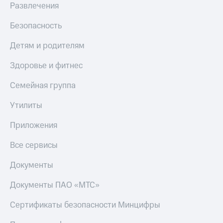
Семейная
Развлечения
есть
группа
в нашем
Безопасность
приложении
Скидка
на тарифы,
Детям и родителям
КИОН
общие
подписки
КИОН
Здоровье и фитнес
и услуги,
Музыка
доступ
Семейная группа
к геолокации
КИОН
Строки
Утилиты
Кино,
музыка,
Live
Приложения
книги
и не
Гудок
Все сервисы
только
Мой
Безопасность
Документы
МТС
Финансы
Документы ПАО «МТС»
Все
приложения
Детям
Сертификаты безопасности Минцифры
и родителям
Инвестиции