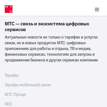
Перенести
ка 30% на связь
ервисы и подписки
обильная связь
Интернет-магазин
Финансы
Скидка 30% на связь
Личные кабинеты
Приложения
номер
ичные кабинеты
в МТС
Мобильная
связь
МТС — связь и экосистема цифровых
Тарифы
Интернет
сервисов
и
Актуальные новости не только о тарифах и услугах
ТВ
Услуги
связи, но и новых продуктах МТС: цифровых
Спутниковое
приложениях для работы и отдыха, ТВ и медиа,
ТВ
финансовых сервисах, технологиях для запуска и
Роуминг
продвижения бизнеса и других сервисах компании
МТС
Деньги
Личный
кабинет
Мобильная связь
Тарифы
Скачать
Перенести
приложение
номер
Тарифы мобильной связи
Мой
в МТС
МТС
МТС Проще
Акции
Тарифы
RED
Скидка 30%
Услуги