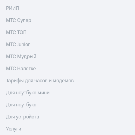
на связь
РИИЛ
Роуминг
Тарифы
МТС Супер
RED,
Семейная
РИИЛ
МТС ТОП
группа
и МТС
Супер
МТС Junior
Заказать
дешевле
SIM-
при
карту
МТС Мудрый
оплате
с карты
Оформить
МТС
МТС Налегке
eSIM
Деньги
Тарифы для часов и модемов
SIM-
МТС
карта
Premium
Для ноутбука мини
для
иностранцев
Подписка
Для ноутбука
на гигабайты
Оформить
интернета,
Для устройств
чистый
фильмы,
номер
музыка
Услуги
и многое