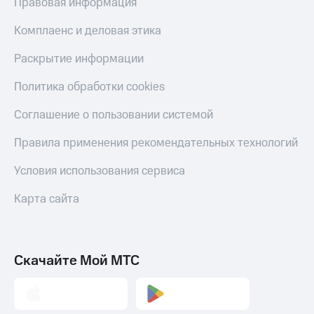
Правовая информация
Здоровье
Получайте
и фитнес
Комплаенс и деловая этика
доход
онлайн
Приложения
Раскрытие информации
от МТС
Страхование
Политика обработки cookies
Акции
Покупка
полисов
Соглашение о пользовании системой
Приложения
онлайн
КИОН
Правила применения рекомендательных технологий
Скидка 30%
КИОН
на связь
Условия использования сервиса
Музыка
С картой
КИОН
Карта сайта
МТС
Строки
Деньги
Live
МТС
Накопления
Скачайте Мой МТС
Гудок
Откладывайте
Мой
деньги
МТС
и получайте