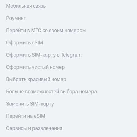
Выбрать
другое
Мобильная связь
красивый
Семейная
номер
Роуминг
группа
Заменить
Скидка
SIM-
Перейти в МТС со своим номером
на тарифы,
карту
общие
Оформить eSIM
подписки
Перейти
и услуги,
на
Оформить SIM-карту в Telegram
доступ
eSIM
к геолокации
Оформить чистый номер
висы и подписки
Сертификаты
МТС
Выбрать красивый номер
безопасности
Premium
Больше возможностей выбора номера
Всё
Подписка
под
на гигабайты
Заменить SIM-карту
рукой
интернета,
фильмы,
в Мой МТС
Перейти на eSIM
музыка
и многое
Посмотрите,
Сервисы и развлечения
другое
что
полезного