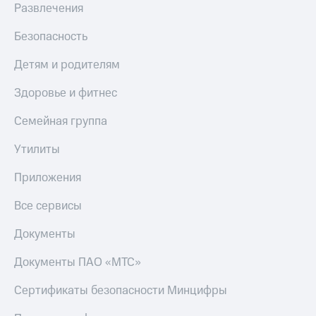
Семейная
Развлечения
есть
группа
в нашем
Безопасность
приложении
Скидка
на тарифы,
Детям и родителям
КИОН
общие
подписки
КИОН
Здоровье и фитнес
и услуги,
Музыка
доступ
Семейная группа
к геолокации
КИОН
Строки
Утилиты
Кино,
музыка,
Live
Приложения
книги
и не
Гудок
Все сервисы
только
Мой
Безопасность
Документы
МТС
Финансы
Документы ПАО «МТС»
Все
приложения
Детям
Сертификаты безопасности Минцифры
и родителям
Инвестиции