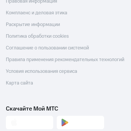
Правовая информация
Здоровье
Получайте
и фитнес
Комплаенс и деловая этика
доход
онлайн
Приложения
Раскрытие информации
от МТС
Страхование
Политика обработки cookies
Акции
Покупка
полисов
Соглашение о пользовании системой
Приложения
онлайн
КИОН
Правила применения рекомендательных технологий
Скидка 30%
КИОН
на связь
Условия использования сервиса
Музыка
С картой
КИОН
Карта сайта
МТС
Строки
Деньги
Live
МТС
Накопления
Скачайте Мой МТС
Гудок
Откладывайте
Мой
деньги
МТС
и получайте