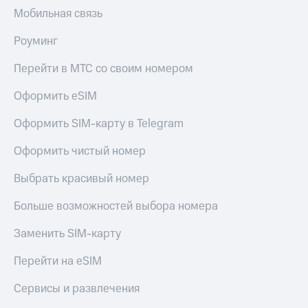
Выбрать
другое
Мобильная связь
красивый
Семейная
номер
Роуминг
группа
Заменить
Скидка
SIM-
Перейти в МТС со своим номером
на тарифы,
карту
общие
Оформить eSIM
подписки
Перейти
и услуги,
на
Оформить SIM-карту в Telegram
доступ
eSIM
к геолокации
Оформить чистый номер
висы и подписки
Сертификаты
МТС
Выбрать красивый номер
безопасности
Premium
Больше возможностей выбора номера
Всё
Подписка
под
на гигабайты
Заменить SIM-карту
рукой
интернета,
фильмы,
в Мой МТС
Перейти на eSIM
музыка
и многое
Посмотрите,
Сервисы и развлечения
другое
что
полезного