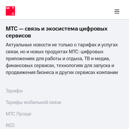
Перенести
ка 30% на связь
ервисы и подписки
обильная связь
Интернет-магазин
Финансы
Скидка 30% на связь
Личные кабинеты
Приложения
номер
ичные кабинеты
в МТС
Мобильная
связь
МТС — связь и экосистема цифровых
Тарифы
Интернет
сервисов
и
Актуальные новости не только о тарифах и услугах
ТВ
Услуги
связи, но и новых продуктах МТС: цифровых
Спутниковое
приложениях для работы и отдыха, ТВ и медиа,
ТВ
финансовых сервисах, технологиях для запуска и
Роуминг
продвижения бизнеса и других сервисах компании
МТС
Деньги
Личный
кабинет
Мобильная связь
Тарифы
Скачать
Перенести
приложение
номер
Тарифы мобильной связи
Мой
в МТС
МТС
МТС Проще
Акции
Тарифы
RED
Скидка 30%
Услуги