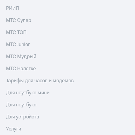
на связь
РИИЛ
Роуминг
Тарифы
МТС Супер
RED,
Семейная
РИИЛ
МТС ТОП
группа
и МТС
Супер
МТС Junior
Заказать
дешевле
SIM-
при
карту
МТС Мудрый
оплате
с карты
Оформить
МТС
МТС Налегке
eSIM
Деньги
Тарифы для часов и модемов
SIM-
МТС
карта
Premium
Для ноутбука мини
для
иностранцев
Подписка
Для ноутбука
на гигабайты
Оформить
интернета,
Для устройств
чистый
фильмы,
номер
музыка
Услуги
и многое