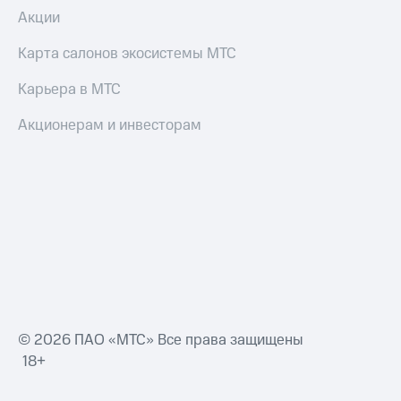
Умные
часы
Акции
и
трекеры
Карта салонов экосистемы МТС
Умный
Карьера в МТС
дом
Акционерам и инвесторам
Планшеты
Акции
и
скидки
Все
товары
© 2026 ПАО «МТС» Все права защищены
18+