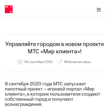
Перенести
ка 30% на связь
ервисы и подписки
обильная связь
Интернет-магазин
Финансы
Скидка 30% на связь
Личные кабинеты
Приложения
номер
ичные кабинеты
в МТС
Мобильная
связь
Все Новости
Тарифы
Интернет
и
ТВ
Услуги
Управляйте городом в новом проекте
Спутниковое
МТС «Мир клиента»!
ТВ
Роуминг
МТС
08 сентября 2020
Мобильная связь
Деньги
Личный
кабинет
Мобильная связь
Скачать
Перенести
8 сентября 2020 года МТС запускает
приложение
номер
пилотный проект – игровой портал «Мир
Мой
в МТС
МТС
клиента», в котором пользователи создают
Акции
собственный город и получают
Тарифы
вознаграждения.
Скидка 30%
Услуги