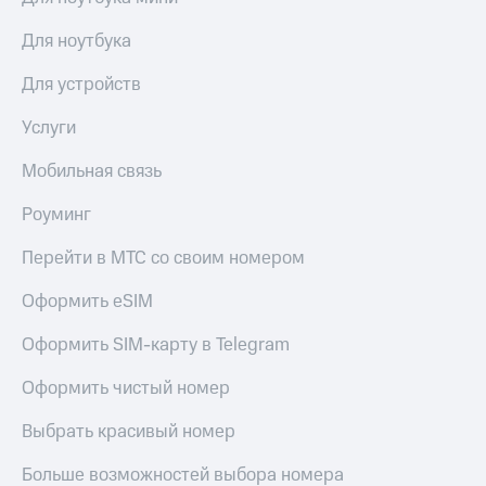
Здоровье
Получайте
и фитнес
Для ноутбука
доход
онлайн
Приложения
Для устройств
от МТС
Страхование
Услуги
Акции
Покупка
полисов
Мобильная связь
Приложения
онлайн
КИОН
Роуминг
Скидка 30%
КИОН
на связь
Перейти в МТС со своим номером
Музыка
С картой
Оформить eSIM
КИОН
МТС
Строки
Деньги
Оформить SIM-карту в Telegram
Live
МТС
Оформить чистый номер
Накопления
Гудок
Откладывайте
Выбрать красивый номер
Мой
деньги
МТС
и получайте
Больше возможностей выбора номера