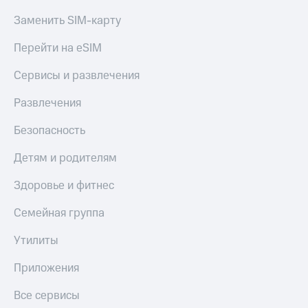
доход 15%
Все
Заменить SIM-карту
Акции
приложения
Условия
Финансы
Перейти на eSIM
пополнения
Инвестиции
Сервисы и развлечения
Скидка
Получайте
30%
доход
Развлечения
онлайн
на связь
Безопасность
Страхование
Тарифы
RED,
Детям и родителям
Покупка
РИИЛ
полисов
и МТС Супер
Здоровье и фитнес
онлайн
дешевле
при оплате
Скидка 30%
Семейная группа
с карты
на связь
МТС Деньги
Утилиты
С картой
Обзоры
МТС
Приложения
товаров
Деньги
Скидки
Все сервисы
МТС