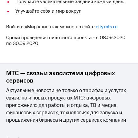
Выбрать
Получайте увлекательные задания каждый день.
другое
красивый
Улучшайте себя и мир вокруг.
Семейная
номер
группа
Заменить
Войти в «Мир клиента» можно на сайте
city.mts.ru
Скидка
SIM-
на тарифы,
карту
Сроки проведения пилотного проекта - с 08.09.2020
общие
по 30.09.2020
подписки
Перейти
и услуги,
на
доступ
eSIM
к геолокации
висы и подписки
МТС — связь и экосистема цифровых
Сертификаты
МТС
сервисов
безопасности
Premium
Актуальные новости не только о тарифах и услугах
Всё
Подписка
связи, но и новых продуктах МТС: цифровых
под
на гигабайты
приложениях для работы и отдыха, ТВ и медиа,
рукой
интернета,
финансовых сервисах, технологиях для запуска и
фильмы,
в Мой МТС
музыка
продвижения бизнеса и других сервисах компании
и многое
Посмотрите,
другое
что
полезного