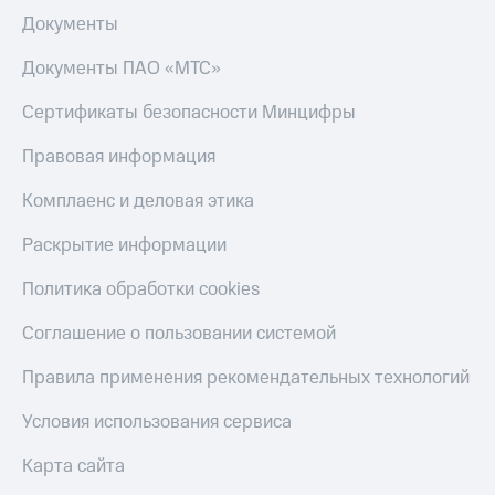
до 40%
Накопления
Документы
на смартфоны
Откладывайте
Документы ПАО «МТС»
деньги
при
и получайте
покупке
доход 15%
со связью
Сертификаты безопасности Минцифры
МТС
Платежи
Правовая информация
и
переводы
Комплаенс и деловая этика
Пополнить
Раскрытие информации
номер
МТС
Политика обработки cookies
Настройки
Соглашение о пользовании системой
автоплатежа
Правила применения рекомендательных технологий
Пополнить
номер
Условия использования сервиса
другого
оператора
Карта сайта
Оплата