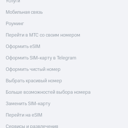
Услуги
Семейная
есть
группа
в нашем
Мобильная связь
приложении
Скидка
Роуминг
на тарифы,
КИОН
общие
Перейти в МТС со своим номером
подписки
КИОН
и услуги,
Музыка
доступ
Оформить eSIM
к геолокации
КИОН
Оформить SIM-карту в Telegram
Строки
Кино,
музыка,
Оформить чистый номер
Live
книги
и не
Выбрать красивый номер
Гудок
только
Мой
Больше возможностей выбора номера
Безопасность
МТС
Заменить SIM-карту
Финансы
Все
приложения
Перейти на eSIM
Детям
и родителям
Инвестиции
Сервисы и развлечения