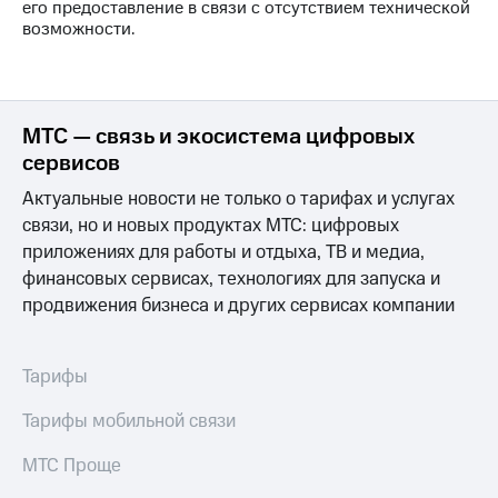
его предоставление в связи с отсутствием технической
на связь
возможности.
Роуминг
Тарифы
RED,
Семейная
РИИЛ
группа
и МТС
МТС — связь и экосистема цифровых
Супер
сервисов
Заказать
дешевле
SIM-
при
Актуальные новости не только о тарифах и услугах
карту
оплате
связи, но и новых продуктах МТС: цифровых
с карты
Оформить
МТС
приложениях для работы и отдыха, ТВ и медиа,
eSIM
Деньги
финансовых сервисах, технологиях для запуска и
продвижения бизнеса и других сервисах компании
SIM-
МТС
карта
Premium
для
иностранцев
Тарифы
Подписка
на гигабайты
Оформить
интернета,
Тарифы мобильной связи
чистый
фильмы,
номер
музыка
МТС Проще
и многое