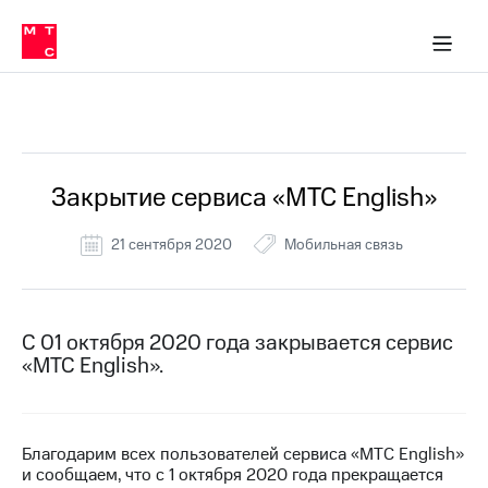
Перенести
ка 30% на связь
ервисы и подписки
обильная связь
Интернет-магазин
Финансы
Скидка 30% на связь
Личные кабинеты
Приложения
номер
ичные кабинеты
в МТС
Мобильная
связь
Все Новости
Тарифы
Интернет
и
ТВ
Услуги
Закрытие сервиса «МТС English»
Спутниковое
ТВ
21 сентября 2020
Мобильная связь
Роуминг
МТС
Деньги
Личный
кабинет
Мобильная связь
С 01 октября 2020 года закрывается сервис
Скачать
Перенести
«МТС English».
приложение
номер
Мой
в МТС
МТС
Акции
Тарифы
Благодарим всех пользователей сервиса «МТС English»
и сообщаем, что с 1 октября 2020 года прекращается
Скидка 30%
Услуги