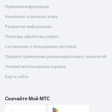
доход 15%
Все
Правовая информация
Акции
приложения
Условия
Финансы
Комплаенс и деловая этика
пополнения
Инвестиции
Раскрытие информации
Скидка
Получайте
30%
доход
Политика обработки cookies
онлайн
на связь
Соглашение о пользовании системой
Страхование
Тарифы
RED,
Правила применения рекомендательных технологий
Покупка
РИИЛ
полисов
и МТС Супер
Условия использования сервиса
онлайн
дешевле
при оплате
Скидка 30%
Карта сайта
с карты
на связь
МТС Деньги
С картой
Обзоры
МТС
товаров
Скачайте Мой МТС
Деньги
Скидки
МТС