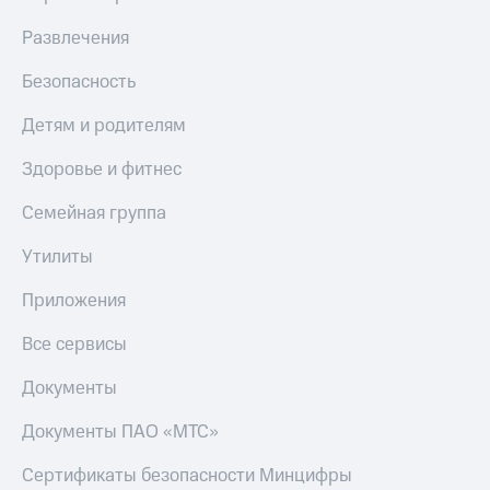
Здоровье
Получайте
и фитнес
Развлечения
доход
онлайн
Приложения
Безопасность
от МТС
Страхование
Детям и родителям
Акции
Покупка
Здоровье и фитнес
полисов
Приложения
онлайн
КИОН
Семейная группа
Скидка 30%
КИОН
на связь
Утилиты
Музыка
С картой
Приложения
КИОН
МТС
Строки
Деньги
Все сервисы
Live
МТС
Документы
Накопления
Гудок
Документы ПАО «МТС»
Откладывайте
Мой
деньги
МТС
и получайте
Сертификаты безопасности Минцифры