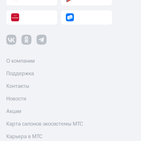
до 40%
Накопления
на смартфоны
Откладывайте
деньги
при
и получайте
покупке
доход 15%
со связью
МТС
Платежи
и
переводы
О компании
Пополнить
номер
Поддержка
МТС
Контакты
Настройки
автоплатежа
Новости
Пополнить
Акции
номер
другого
Карта салонов экосистемы МТС
оператора
Карьера в МТС
Оплата