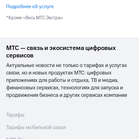
Выбрать
другое
Подробнее об услуге
красивый
Семейная
номер
*Кроме «Весь МТС Экстра»
группа
Заменить
Скидка
SIM-
на тарифы,
карту
общие
МТС — связь и экосистема цифровых
подписки
Перейти
и услуги,
на
сервисов
доступ
eSIM
Актуальные новости не только о тарифах и услугах
к геолокации
висы и подписки
связи, но и новых продуктах МТС: цифровых
Сертификаты
МТС
приложениях для работы и отдыха, ТВ и медиа,
безопасности
Premium
финансовых сервисах, технологиях для запуска и
Всё
продвижения бизнеса и других сервисах компании
Подписка
под
на гигабайты
рукой
интернета,
фильмы,
в Мой МТС
Тарифы
музыка
и многое
Посмотрите,
Тарифы мобильной связи
другое
что
полезного