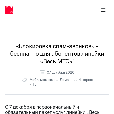
Перенести
ка 30% на связь
ервисы и подписки
обильная связь
Интернет-магазин
Финансы
Скидка 30% на связь
Личные кабинеты
Приложения
номер
ичные кабинеты
в МТС
Мобильная
связь
Все Новости
Тарифы
Интернет
и
ТВ
Услуги
«Блокировка спам-звонков» -
Спутниковое
бесплатно для абонентов линейки
ТВ
Роуминг
«Весь МТС»!
МТС
Деньги
07 декабря 2020
Личный
кабинет
Мобильная связь
Мобильная связь
Домашний Интернет
Скачать
Перенести
и ТВ
приложение
номер
Мой
в МТС
МТС
Акции
Тарифы
С 7 декабря в первоначальный и
обязательный пакет услуг линейки «Весь
Скидка 30%
Услуги