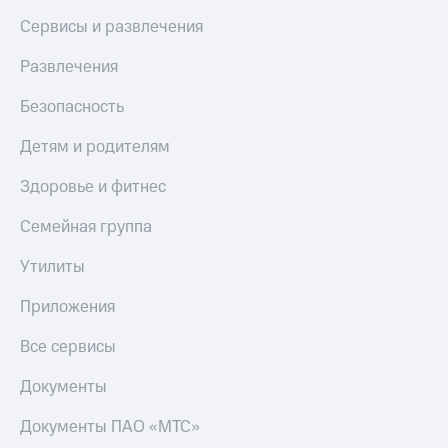
доход 15%
Все
Сервисы и развлечения
Акции
приложения
Условия
Финансы
Развлечения
пополнения
Инвестиции
Безопасность
Скидка
Получайте
30%
доход
Детям и родителям
онлайн
на связь
Здоровье и фитнес
Страхование
Тарифы
RED,
Семейная группа
Покупка
РИИЛ
полисов
и МТС Супер
Утилиты
онлайн
дешевле
при оплате
Скидка 30%
Приложения
с карты
на связь
МТС Деньги
Все сервисы
С картой
Обзоры
МТС
Документы
товаров
Деньги
Документы ПАО «МТС»
Скидки
МТС