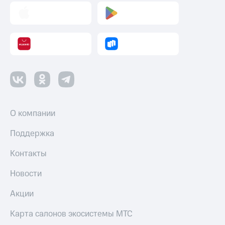
интернета
и
ТВ
Переводы
с
телефона
на карту
МТС Pay
Оплата
О компании
по QR-
коду
Поддержка
за границей
Контакты
тернет-магазин
Смартфоны
Новости
Наушники
Акции
и
колонки
Карта салонов экосистемы МТС