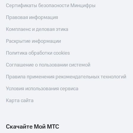
до 40%
Накопления
Сертификаты безопасности Минцифры
на смартфоны
Откладывайте
Правовая информация
деньги
при
и получайте
покупке
Комплаенс и деловая этика
доход 15%
со связью
МТС
Платежи
Раскрытие информации
и
переводы
Политика обработки cookies
Пополнить
Соглашение о пользовании системой
номер
МТС
Правила применения рекомендательных технологий
Настройки
Условия использования сервиса
автоплатежа
Карта сайта
Пополнить
номер
другого
оператора
Скачайте Мой МТС
Оплата