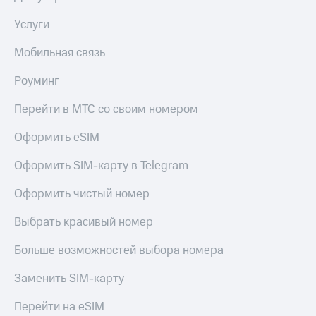
Здоровье
Получайте
и фитнес
Услуги
доход
онлайн
Приложения
Мобильная связь
от МТС
Страхование
Роуминг
Акции
Покупка
Перейти в МТС со своим номером
полисов
Приложения
онлайн
КИОН
Оформить eSIM
Скидка 30%
КИОН
на связь
Оформить SIM-карту в Telegram
Музыка
С картой
Оформить чистый номер
КИОН
МТС
Строки
Деньги
Выбрать красивый номер
Live
МТС
Больше возможностей выбора номера
Накопления
Гудок
Заменить SIM-карту
Откладывайте
Мой
деньги
МТС
и получайте
Перейти на eSIM