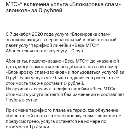
МТС»* включена услуга «Блокировка спам-
на связь
звонков» за 0 рублей.
Роуминг
Тарифы
RED,
Семейная
РИИЛ
группа
и МТС
С 7 декабря 2020 года услуга «Блокировка спам-
Супер
звонков» входит в первоначальный и обязательный
Заказать
дешевле
пакет услуг тарифной линейки «Весь МТС»*.
SIM-
при
Абонентская плата за услугу - 0 руб.
карту
оплате
с карты
Абоненты, подключившие «Весь МТС»* до указанной
Оформить
МТС
даты, могут самостоятельно добавить на свой номер
eSIM
Деньги
«Блокировку спам-звонков» и пользоваться услугой за
0 руб. Если услуга уже была подключена ранее, то ее
SIM-
МТС
стоимость так же составит 0 рублей.
карта
Premium
На архивных версиях тарифов линейки «Весь МТС»
для
стоимость услуги остается без изменений и составляет
иностранцев
Подписка
1 рубль в сутки.
на гигабайты
Оформить
При смене тарифного плана на тариф, где обнуление
интернета,
чистый
абонентской платы за «Блокировку спам-звонков» не
фильмы,
номер
предусмотрено, услуга останется на номере по
музыка
стоимости 1 р./сутки.
и многое