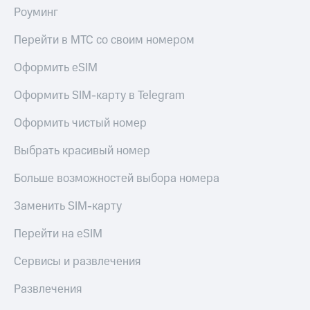
до 40%
Накопления
Роуминг
на смартфоны
Откладывайте
Перейти в МТС со своим номером
деньги
при
и получайте
покупке
Оформить eSIM
доход 15%
со связью
МТС
Платежи
Оформить SIM-карту в Telegram
и
переводы
Оформить чистый номер
Пополнить
Выбрать красивый номер
номер
МТС
Больше возможностей выбора номера
Настройки
Заменить SIM-карту
автоплатежа
Перейти на eSIM
Пополнить
номер
Сервисы и развлечения
другого
оператора
Развлечения
Оплата