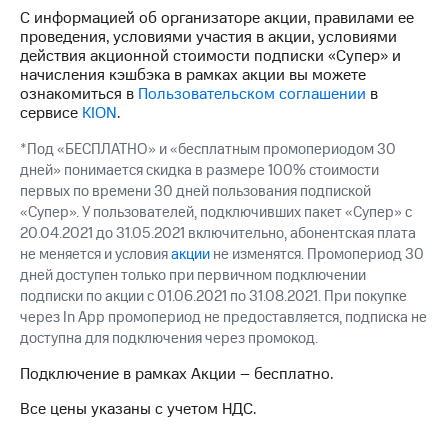
Семейная
есть
С информацией об организаторе акции, правилами ее
группа
в нашем
проведения, условиями участия в акции, условиями
приложении
действия акционной стоимости подписки «Супер» и
Скидка
начисления кэшбэка в рамках акции вы можете
на тарифы,
КИОН
ознакомиться в
Пользовательском соглашении
в
общие
сервисе
KION
.
подписки
КИОН
и услуги,
Музыка
*Под «БЕСПЛАТНО» и «бесплатным промопериодом 30
доступ
дней» понимается скидка в размере 100% стоимости
к геолокации
КИОН
первых по времени 30 дней пользования подпиской
Строки
«Супер». У пользователей, подключивших пакет «Супер» с
Кино,
20.04.2021 до 31.05.2021 включительно, абонентская плата
музыка,
Live
книги
не меняется и условия
акции
не изменятся. Промопериод 30
и не
дней доступен только при первичном подключении
Гудок
только
подписки по акции с 01.06.2021 по 31.08.2021. При покупке
через In App промопериод не предоставляется, подписка не
Мой
Безопасность
доступна для подключения через промокод.
МТС
Финансы
Подключение в рамках Акции – бесплатно.
Все
приложения
Детям
Все цены указаны с учетом НДС.
и родителям
Инвестиции