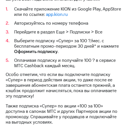
Выбрать
другое
красивый
Скачайте приложение KION из Google Play, AppStore
Семейная
номер
или по ссылке:
app.kion.ru
группа
Заменить
Авторизуйтесь по номеру телефона
Скидка
SIM-
Перейдите в раздел Еще > Подписки > Все
на тарифы,
карту
общие
Выберите подписку «Супер» за 100 ?/мес. с
подписки
Перейти
бесплатным промо-периодом 30 дней* и нажмите
и услуги,
на
Оформить подписку
.
доступ
eSIM
к геолокации
Оплачивая подписку и получайте 100 ? в сервисе
МТС Cashback каждый месяц.
висы и подписки
Сертификаты
МТС
Особо отметим, что если вы подключите подписку
безопасности
Premium
«Супер» в период действия акции, то даже после ее
завершения абонентская плата останется прежней, а
Всё
Подписка
кэшбэк продолжит начисляться, пока вы оплачиваете
под
на гигабайты
эту подписку!
рукой
интернета,
фильмы,
в Мой МТС
Также подписка «Супер» по акции «100 за 100»
музыка
доступна в салонах МТС и других Партнеров акции по
и многое
Посмотрите,
промокоду. Спрашивайте у продавцов и подключайте
другое
что
на выгодных условиях.
полезного