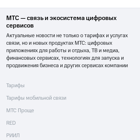
Здоровье
Получайте
и фитнес
доход
МТС — связь и экосистема цифровых
онлайн
Приложения
сервисов
от МТС
Страхование
Актуальные новости не только о тарифах и услугах
Акции
Покупка
связи, но и новых продуктах МТС: цифровых
полисов
приложениях для работы и отдыха, ТВ и медиа,
Приложения
онлайн
финансовых сервисах, технологиях для запуска и
КИОН
Скидка 30%
продвижения бизнеса и других сервисах компании
КИОН
на связь
Музыка
С картой
Тарифы
КИОН
МТС
Строки
Деньги
Тарифы мобильной связи
Live
МТС
МТС Проще
Накопления
Гудок
RED
Откладывайте
Мой
деньги
РИИЛ
МТС
и получайте