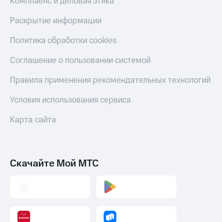
Умные
Комплаенс и деловая этика
часы
и
Раскрытие информации
трекеры
Политика обработки cookies
Умный
дом
Соглашение о пользовании системой
Планшеты
Правила применения рекомендательных технологий
Акции
Условия использования сервиса
и
скидки
Карта сайта
Все
товары
Скачайте Мой МТС