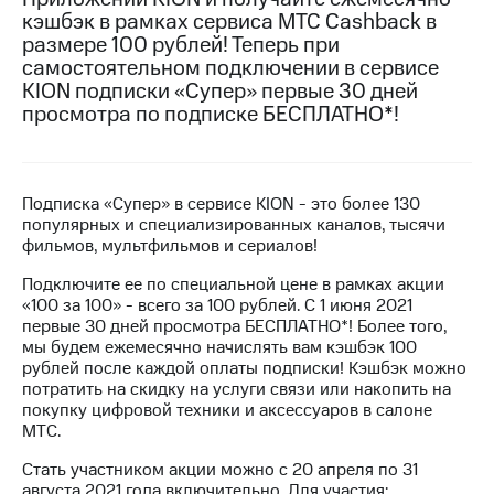
на связь
кэшбэк в рамках сервиса МТС Cashback в
размере 100 рублей! Теперь при
Роуминг
Тарифы
самостоятельном подключении в сервисе
RED,
KION подписки «Супер» первые 30 дней
Семейная
РИИЛ
просмотра по подписке БЕСПЛАТНО*!
группа
и МТС
Супер
Заказать
дешевле
SIM-
при
Подписка «Супер» в сервисе KION - это более 130
карту
оплате
популярных и специализированных каналов, тысячи
с карты
фильмов, мультфильмов и сериалов!
Оформить
МТС
eSIM
Деньги
Подключите ее по специальной цене в рамках акции
«100 за 100» - всего за 100 рублей. С 1 июня 2021
SIM-
МТС
первые 30 дней просмотра БЕСПЛАТНО*! Более того,
карта
Premium
мы будем ежемесячно начислять вам кэшбэк 100
для
рублей после каждой оплаты подписки! Кэшбэк можно
иностранцев
Подписка
потратить на скидку на услуги связи или накопить на
на гигабайты
покупку цифровой техники и аксессуаров в салоне
Оформить
интернета,
МТС.
чистый
фильмы,
номер
музыка
Стать участником акции можно с 20 апреля по 31
и многое
августа 2021 года включительно. Для участия: