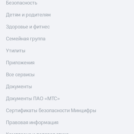
Безопасность
интернета
и
ТВ
Детям и родителям
Переводы
Здоровье и фитнес
с
телефона
Семейная группа
на карту
Утилиты
МТС Pay
Приложения
Оплата
по QR-
Все сервисы
коду
за границей
Документы
тернет-магазин
Документы ПАО «МТС»
Смартфоны
Сертификаты безопасности Минцифры
Наушники
и
Правовая информация
колонки