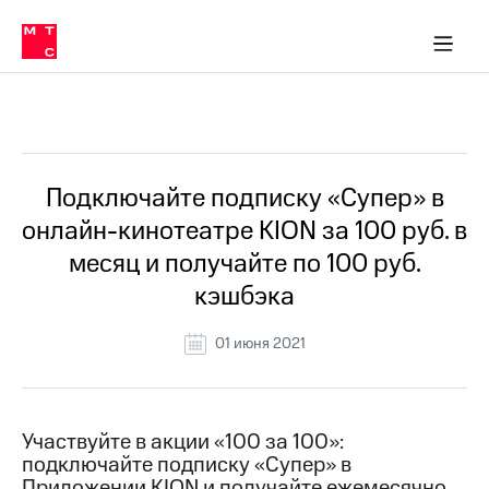
Перенести
ка 30% на связь
ервисы и подписки
обильная связь
Интернет-магазин
Финансы
Скидка 30% на связь
Личные кабинеты
Приложения
номер
ичные кабинеты
в МТС
Мобильная
связь
Все Новости
Тарифы
Интернет
и
ТВ
Услуги
Подключайте подписку «Супер» в
Спутниковое
онлайн-кинотеатре KION за 100 руб. в
ТВ
Роуминг
месяц и получайте по 100 руб.
МТС
кэшбэка
Деньги
Личный
кабинет
Мобильная связь
01 июня 2021
Скачать
Перенести
приложение
номер
Мой
в МТС
МТС
Участвуйте в акции «100 за 100»:
Акции
Тарифы
подключайте подписку «Супер» в
Скидка 30%
Услуги
Приложении KION и получайте ежемесячно