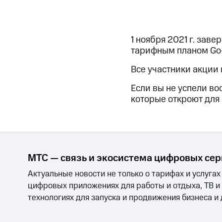
Получайте доход онлайн
КИОН
КИОН Музыка
КИОН Строки
L
Страхование
Получайте доход онлайн
Покупка полисов онлайн
1 ноября 2021 г. зав
Страхование
тарифным планом Go
Скидка 30% на связь
Покупка полисов онлайн
С картой МТС Деньги
Все участники акции 
Скидка 30% на связь
МТС Накопления
С картой МТС Деньги
Если вы не успели во
Откладывайте деньги и получайте до
которые откроют для 
МТС Накопления
Платежи и переводы
Откладывайте деньги и получайте до
Пополнить ном
интернета и ТВ
Переводы с телефона
Акции
Условия пополнения
Смартфоны
Наушники и колонки
Умн
Скидка 30% на связь
МТС — связь и экосистема цифровых се
Актуальные новости не только о тарифах и услугах
Тарифы RED, РИИЛ и МТС Супер дешев
цифровых приложениях для работы и отдыха, ТВ и
технологиях для запуска и продвижения бизнеса и
Обзоры товаров
Скидки до 40%