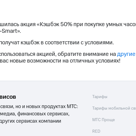
ive
Гудок
Мой МТС
Все приложения
Инвестиции
ершилась акция «Кэшбэк 50% при покупке умных часо
-Smart».
получат кэшбэк в соответствии с условиями.
спользоваться акцией, обратите внимание на
другие
ход 15%
вас новые возможности на отличных условиях!
ход 15%
ер МТС
Настройки автоплатежа
Пополнить номер др
 на карту
МТС Pay
Оплата по QR-коду за границей
ые часы и трекеры
Умный дом
Планшеты
Акции и 
рвисов
Тарифы
 связи, но и новых продуктах МТС:
ле при оплате с карты МТС Деньги
Тарифы мобильной св
 медиа, финансовых сервисах,
МТС Проще
 других сервисах компании
RED