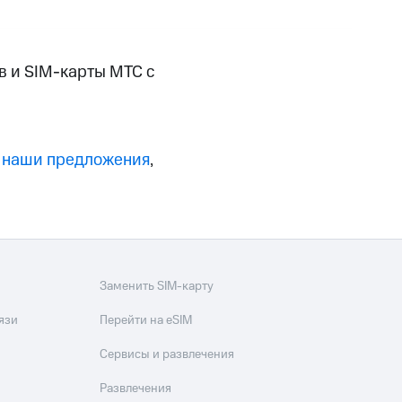
в и SIM-карты МТС с
 наши предложения
,
угого оператора
Оплата
Интернет-магазин
скидки
Все товары
Заменить SIM-карту
язи
Перейти на eSIM
Сервисы и развлечения
Развлечения