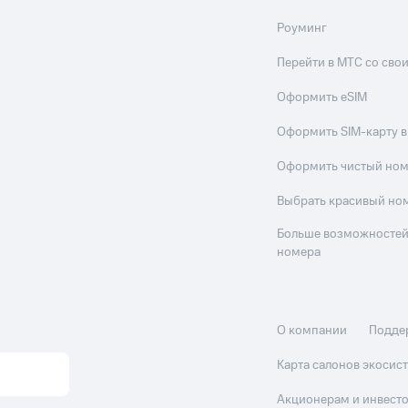
Роуминг
Перейти в МТС со св
Оформить eSIM
Оформить SIM-карту в
Оформить чистый но
Выбрать красивый но
Больше возможностей
номера
О компании
Подде
Карта салонов экоси
Акционерам и инвест