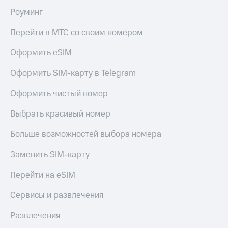
Здоровье
Роуминг
Получайте
и фитнес
доход
онлайн
Перейти в МТС со своим номером
Приложения
от МТС
Страхование
Оформить eSIM
Акции
Покупка
Оформить SIM-карту в Telegram
полисов
Приложения
онлайн
Оформить чистый номер
КИОН
Скидка 30%
Выбрать красивый номер
КИОН
на связь
Музыка
Больше возможностей выбора номера
С картой
КИОН
МТС
Строки
Заменить SIM-карту
Деньги
Live
МТС
Перейти на eSIM
Накопления
Гудок
Сервисы и развлечения
Откладывайте
Мой
деньги
Развлечения
МТС
и получайте