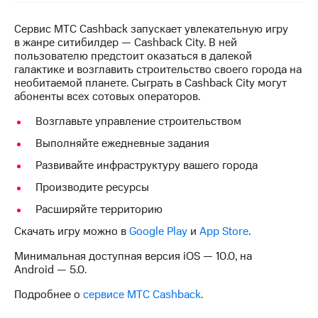
на связь
Сервис МТС Cashback запускает увлекательную игру
Роуминг
Тарифы
в жанре ситибилдер — Cashback City. В ней
RED,
пользователю предстоит оказаться в далекой
Семейная
РИИЛ
галактике и возглавить строительство своего города на
группа
и МТС
необитаемой планете. Сыграть в Cashback City могут
Супер
абоненты всех сотовых операторов.
Заказать
дешевле
SIM-
при
Возглавьте управление строительством
карту
оплате
Выполняйте ежедневные задания
с карты
Оформить
МТС
Развивайте инфраструктуру вашего города
eSIM
Деньги
Производите ресурсы
SIM-
МТС
Расширяйте территорию
карта
Premium
для
Скачать игру можно в
Google Play
и
App Store
.
иностранцев
Подписка
на гигабайты
Минимальная доступная версия iOS — 10.0, на
Оформить
интернета,
Android — 5.0.
чистый
фильмы,
номер
Подробнее о
сервисе МТС Cashback
.
музыка
и многое