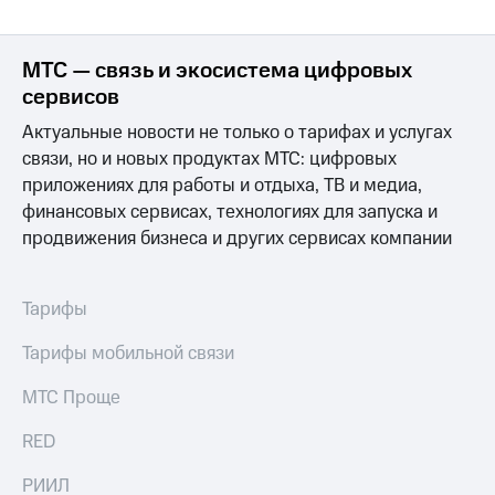
Выбрать
другое
красивый
Семейная
номер
группа
МТС — связь и экосистема цифровых
Заменить
сервисов
Скидка
SIM-
на тарифы,
карту
Актуальные новости не только о тарифах и услугах
общие
связи, но и новых продуктах МТС: цифровых
подписки
Перейти
приложениях для работы и отдыха, ТВ и медиа,
и услуги,
на
финансовых сервисах, технологиях для запуска и
доступ
eSIM
к геолокации
продвижения бизнеса и других сервисах компании
висы и подписки
Сертификаты
МТС
безопасности
Premium
Тарифы
Всё
Подписка
Тарифы мобильной связи
под
на гигабайты
рукой
интернета,
МТС Проще
фильмы,
в Мой МТС
музыка
RED
и многое
Посмотрите,
другое
что
РИИЛ
полезного