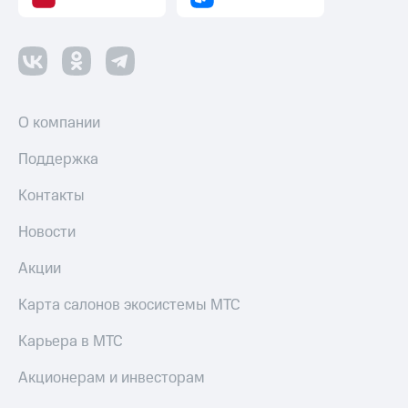
интернета
и
ТВ
Переводы
с
телефона
О компании
на карту
Поддержка
МТС Pay
Контакты
Оплата
по QR-
Новости
коду
за границей
Акции
тернет-магазин
Смартфоны
Карта салонов экосистемы МТС
Наушники
Карьера в МТС
и
колонки
Акционерам и инвесторам