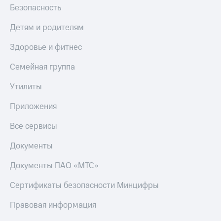
доход 15%
Безопасность
Все
Акции
приложения
Детям и родителям
Условия
Финансы
пополнения
Инвестиции
Здоровье и фитнес
Скидка
Получайте
Семейная группа
30%
доход
онлайн
на связь
Утилиты
Страхование
Тарифы
Приложения
RED,
Покупка
РИИЛ
полисов
Все сервисы
и МТС Супер
онлайн
дешевле
при оплате
Документы
Скидка 30%
с карты
на связь
МТС Деньги
Документы ПАО «МТС»
С картой
Обзоры
Сертификаты безопасности Минцифры
МТС
товаров
Деньги
Правовая информация
Скидки
МТС