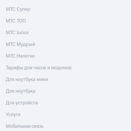
Семейная
есть
группа
МТС Супер
в нашем
приложении
Скидка
МТС ТОП
на тарифы,
КИОН
общие
МТС Junior
подписки
КИОН
и услуги,
Музыка
МТС Мудрый
доступ
к геолокации
КИОН
МТС Налегке
Строки
Кино,
Тарифы для часов и модемов
музыка,
Live
книги
Для ноутбука мини
и не
Гудок
только
Для ноутбука
Мой
Безопасность
МТС
Для устройств
Финансы
Все
Услуги
приложения
Детям
и родителям
Мобильная связь
Инвестиции