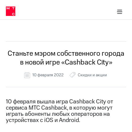
Перенести
ка 30% на связь
ервисы и подписки
обильная связь
Интернет-магазин
Финансы
Скидка 30% на связь
Личные кабинеты
Приложения
номер
ичные кабинеты
в МТС
Мобильная
связь
Все Новости
Тарифы
Интернет
и
ТВ
Услуги
Станьте мэром собственного города
Спутниковое
в новой игре «Cashback City»
ТВ
Роуминг
МТС
10 февраля 2022
Скидки и акции
Деньги
Личный
кабинет
Мобильная связь
Скачать
Перенести
10 февраля вышла игра Cashback City от
приложение
номер
сервиса МТС Cashback, в которую могут
Мой
в МТС
МТС
играть абоненты любых операторов на
Акции
устройствах с iOS и Android.
Тарифы
Скидка 30%
Услуги