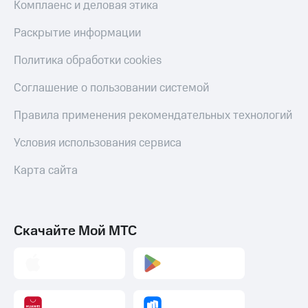
до 40%
Накопления
Комплаенс и деловая этика
на смартфоны
Откладывайте
Раскрытие информации
деньги
при
и получайте
покупке
Политика обработки cookies
доход 15%
со связью
МТС
Соглашение о пользовании системой
Платежи
и
Правила применения рекомендательных технологий
переводы
Условия использования сервиса
Пополнить
номер
Карта сайта
МТС
Настройки
автоплатежа
Скачайте Мой МТС
Пополнить
номер
другого
оператора
Оплата