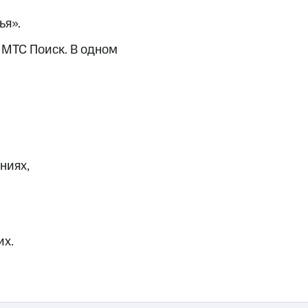
ья».
 МТС Поиск. В одном
угого оператора
Оплата
ниях,
Интернет-магазин
скидки
Все товары
их.