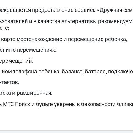
ive
Гудок
Мой МТС
Все приложения
Инвестиции
прекращается предоставление сервиса «Дружная сем
ьзователей и в качестве альтернативы рекомендуем
ете:
 карте местонахождение и перемещение ребенка,
ения о перемещениях,
ход 15%
перемещений,
ход 15%
ер МТС
Настройки автоплатежа
Пополнить номер др
нием телефона ребенка: балансе, батарее, подключе
 на карту
МТС Pay
Оплата по QR-коду за границей
нтактов.
ые часы и трекеры
Умный дом
Планшеты
Акции и 
писка и расширенная.
 МТС Поиск и будьте уверены в безопасности близк
ле при оплате с карты МТС Деньги