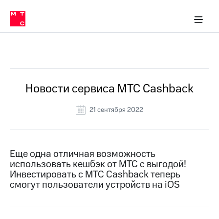
Перенести
ка 30% на связь
ервисы и подписки
обильная связь
Интернет-магазин
Финансы
Скидка 30% на связь
Личные кабинеты
Приложения
номер
ичные кабинеты
в МТС
Мобильная
связь
Все Новости
Тарифы
Интернет
и
ТВ
Услуги
Новости сервиса МТС Cashback
Спутниковое
ТВ
21 сентября 2022
Роуминг
МТС
Деньги
Личный
кабинет
Мобильная связь
Еще одна отличная возможность
Скачать
Перенести
использовать кешбэк от МТС с выгодой!
приложение
номер
Инвестировать с МТС Сashback теперь
Мой
в МТС
смогут пользователи устройств на iOS
МТС
Акции
Тарифы
Скидка 30%
Услуги