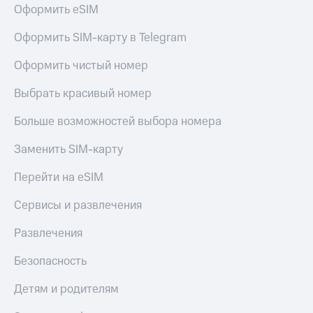
Оформить eSIM
Здоровье
Получайте
и фитнес
доход
Оформить SIM-карту в Telegram
онлайн
Приложения
от МТС
Оформить чистый номер
Страхование
Акции
Выбрать красивый номер
Покупка
полисов
Приложения
Больше возможностей выбора номера
онлайн
КИОН
Скидка 30%
Заменить SIM-карту
КИОН
на связь
Музыка
Перейти на eSIM
С картой
КИОН
МТС
Сервисы и развлечения
Строки
Деньги
Развлечения
Live
МТС
Накопления
Безопасность
Гудок
Откладывайте
Детям и родителям
Мой
деньги
МТС
и получайте