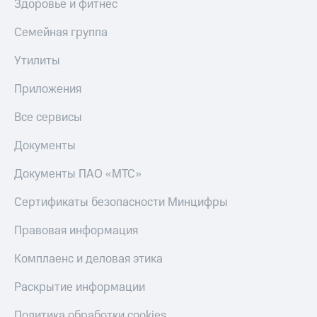
доход 15%
Здоровье и фитнес
Все
Акции
приложения
Семейная группа
Условия
Финансы
пополнения
Инвестиции
Утилиты
Скидка
Получайте
Приложения
30%
доход
онлайн
на связь
Все сервисы
Страхование
Тарифы
Документы
RED,
Покупка
РИИЛ
Документы ПАО «МТС»
полисов
и МТС Супер
онлайн
дешевле
Сертификаты безопасности Минцифры
при оплате
Скидка 30%
с карты
на связь
Правовая информация
МТС Деньги
С картой
Комплаенс и деловая этика
Обзоры
МТС
товаров
Деньги
Раскрытие информации
Скидки
МТС
Политика обработки cookies