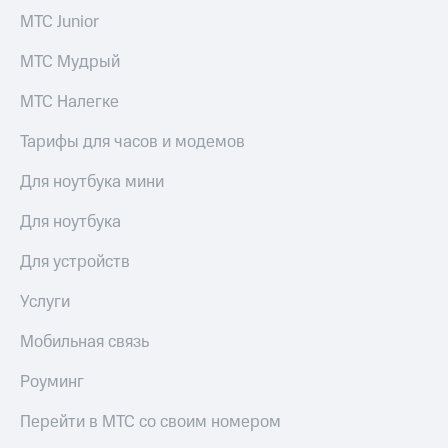
Семейная
есть
МТС Junior
группа
в нашем
приложении
МТС Мудрый
Скидка
на тарифы,
КИОН
МТС Налегке
общие
подписки
КИОН
Тарифы для часов и модемов
и услуги,
Музыка
доступ
к геолокации
Для ноутбука мини
КИОН
Строки
Кино,
Для ноутбука
музыка,
Live
книги
Для устройств
и не
Гудок
только
Услуги
Мой
Безопасность
МТС
Мобильная связь
Финансы
Все
Роуминг
приложения
Детям
Перейти в МТС со своим номером
и родителям
Инвестиции