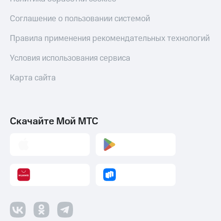
до 40%
Накопления
на смартфоны
Соглашение о пользовании системой
Откладывайте
деньги
при
Правила применения рекомендательных технологий
и получайте
покупке
доход 15%
со связью
Условия использования сервиса
МТС
Платежи
и
Карта сайта
переводы
Пополнить
номер
Скачайте Мой МТС
МТС
Настройки
автоплатежа
Пополнить
номер
другого
оператора
Оплата