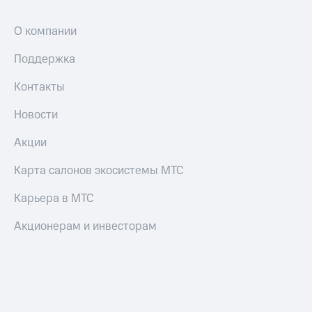
интернета
и
О компании
ТВ
Поддержка
Переводы
с
телефона
Контакты
на карту
Новости
МТС Pay
Акции
Оплата
по QR-
Карта салонов экосистемы МТС
коду
за границей
Карьера в МТС
тернет-магазин
Акционерам и инвесторам
Смартфоны
Наушники
и
колонки