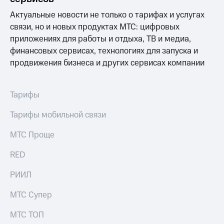
Выбрать
другое
красивый
Актуальные новости не только о тарифах и услугах
Семейная
номер
связи, но и новых продуктах МТС: цифровых
группа
приложениях для работы и отдыха, ТВ и медиа,
Заменить
Скидка
SIM-
финансовых сервисах, технологиях для запуска и
на тарифы,
карту
продвижения бизнеса и других сервисах компании
общие
подписки
Перейти
и услуги,
на
Тарифы
доступ
eSIM
к геолокации
Тарифы мобильной связи
висы и подписки
Сертификаты
МТС
безопасности
МТС Проще
Premium
Всё
Подписка
RED
под
на гигабайты
рукой
интернета,
РИИЛ
фильмы,
в Мой МТС
музыка
МТС Супер
и многое
Посмотрите,
другое
что
МТС ТОП
полезного