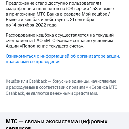
Предложение стало доступно пользователям
на связь
смартфонов и планшетов на iOS версии 1.53 и выше
в приложении МТС Банка в разделе Мой кешбэк /
Роуминг
Тарифы
Вывести кешбэк и действует с 21 сентября
RED,
по 14 октября 2022 года.
Семейная
РИИЛ
группа
и МТС
Расходование кешбэка осуществляется на текущий
Супер
счет клиента ПАО «МТС-Банка» согласно условиям
Заказать
дешевле
Акции «Пополнение текущего счета».
SIM-
при
карту
оплате
Ознакомиться с информацией об организаторе акции,
с карты
правилами ее проведения
Оформить
МТС
eSIM
Деньги
SIM-
МТС
Кешбэк или Cashback — бонусные единицы, начисляемые
карта
Premium
и расходуемые в соответствии с правилами Сервиса МТС
для
Cashback, не являются денежными средствами.
иностранцев
Подписка
на гигабайты
Оформить
интернета,
чистый
фильмы,
номер
музыка
МТС — связь и экосистема цифровых
и многое
сервисов