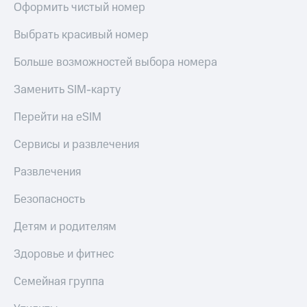
доход 15%
Оформить чистый номер
Все
Акции
приложения
Выбрать красивый номер
Условия
Финансы
пополнения
Инвестиции
Больше возможностей выбора номера
Скидка
Получайте
Заменить SIM-карту
30%
доход
онлайн
на связь
Перейти на eSIM
Страхование
Тарифы
Сервисы и развлечения
RED,
Покупка
РИИЛ
полисов
Развлечения
и МТС Супер
онлайн
дешевле
Безопасность
при оплате
Скидка 30%
с карты
на связь
Детям и родителям
МТС Деньги
С картой
Обзоры
Здоровье и фитнес
МТС
товаров
Деньги
Семейная группа
Скидки
МТС