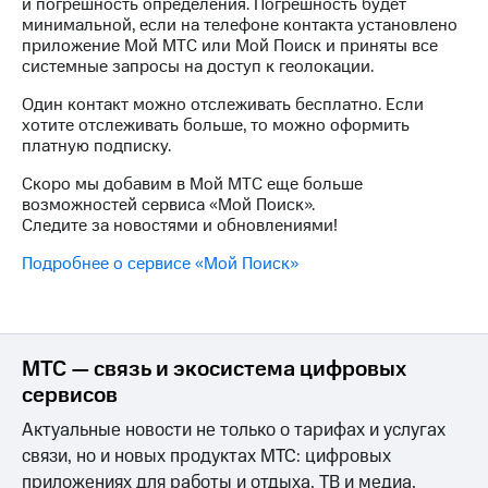
Выбрать
и погрешность определения. Погрешность будет
другое
красивый
минимальной, если на телефоне контакта установлено
Семейная
номер
приложение Мой МТС или Мой Поиск и приняты все
группа
системные запросы на доступ к геолокации.
Заменить
Один контакт можно отслеживать бесплатно. Если
Скидка
SIM-
хотите отслеживать больше, то можно оформить
на тарифы,
карту
платную подписку.
общие
подписки
Перейти
Скоро мы добавим в Мой МТС еще больше
и услуги,
на
возможностей сервиса «Мой Поиск».
доступ
eSIM
Следите за новостями и обновлениями!
к геолокации
висы и подписки
Подробнее о сервисе «Мой Поиск»
Сертификаты
МТС
безопасности
Premium
Всё
Подписка
под
на гигабайты
МТС — связь и экосистема цифровых
рукой
интернета,
сервисов
фильмы,
в Мой МТС
музыка
Актуальные новости не только о тарифах и услугах
и многое
Посмотрите,
связи, но и новых продуктах МТС: цифровых
другое
что
приложениях для работы и отдыха, ТВ и медиа,
полезного