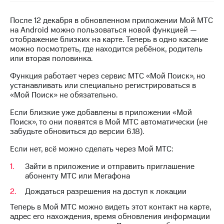
на связь
После 12 декабря в обновленном приложении Мой МТС
Роуминг
Тарифы
на Android можно пользоваться новой функцией —
RED,
отображение близких на карте. Теперь в одно касание
Семейная
РИИЛ
можно посмотреть, где находится ребёнок, родитель
группа
и МТС
или вторая половинка.
Супер
Заказать
дешевле
Функция работает через сервис МТС «Мой Поиск», но
SIM-
при
устанавливать или специально регистрироваться в
карту
оплате
«Мой Поиск» не обязательно.
с карты
Оформить
Если близкие уже добавлены в приложении «Мой
МТС
eSIM
Поиск», то они появятся в Мой МТС автоматически (не
Деньги
забудьте обновиться до версии 6.18).
SIM-
МТС
Если нет, всё можно сделать через Мой МТС:
карта
Premium
для
Зайти в приложение и отправить приглашение
иностранцев
Подписка
абоненту МТС или Мегафона
на гигабайты
Оформить
интернета,
Дождаться разрешения на доступ к локации
чистый
фильмы,
номер
Теперь в Мой МТС можно видеть этот контакт на карте,
музыка
адрес его нахождения, время обновления информации
и многое