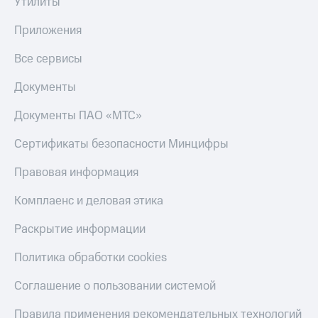
до 40%
Утилиты
Накопления
на смартфоны
Приложения
Откладывайте
деньги
при
и получайте
покупке
Все сервисы
доход 15%
со связью
МТС
Документы
Платежи
и
Документы ПАО «МТС»
переводы
Сертификаты безопасности Минцифры
Пополнить
номер
Правовая информация
МТС
Комплаенс и деловая этика
Настройки
автоплатежа
Раскрытие информации
Пополнить
Политика обработки cookies
номер
другого
оператора
Соглашение о пользовании системой
Оплата
Правила применения рекомендательных технологий