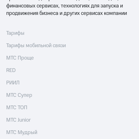
Семейная
есть
финансовых сервисах, технологиях для запуска и
группа
в нашем
продвижения бизнеса и других сервисах компании
приложении
Скидка
на тарифы,
КИОН
общие
Тарифы
подписки
КИОН
и услуги,
Тарифы мобильной связи
Музыка
доступ
к геолокации
МТС Проще
КИОН
Строки
Кино,
RED
музыка,
Live
книги
РИИЛ
и не
Гудок
только
МТС Супер
Мой
Безопасность
МТС
МТС ТОП
Финансы
Все
МТС Junior
приложения
Детям
и родителям
МТС Мудрый
Инвестиции