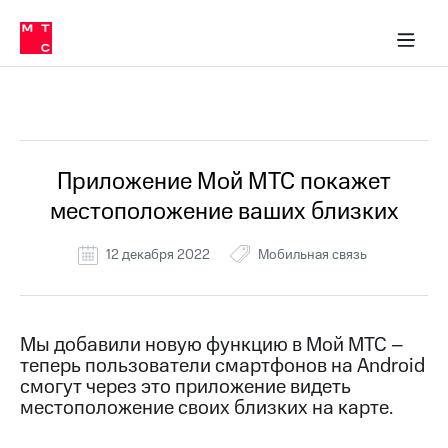
Перенести
ка 30% на связь
ервисы и подписки
обильная связь
Интернет-магазин
Финансы
Скидка 30% на связь
Личные кабинеты
Приложения
номер
ичные кабинеты
в МТС
Мобильная
связь
Все Новости
Тарифы
Интернет
и
ТВ
Услуги
Приложение Мой МТС покажет
Спутниковое
местоположение ваших близких
ТВ
Роуминг
МТС
12 декабря 2022
Мобильная связь
Деньги
Личный
кабинет
Мобильная связь
Скачать
Перенести
Мы добавили новую функцию в Мой МТС –
приложение
номер
теперь пользователи смартфонов на Android
Мой
в МТС
МТС
смогут через это приложение видеть
Акции
местоположение своих близких на карте.
Тарифы
Скидка 30%
Услуги