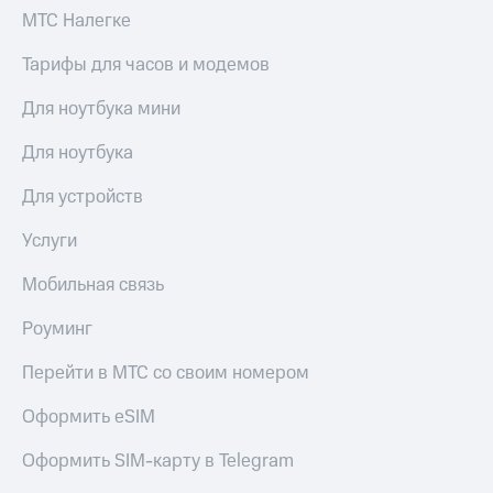
Здоровье
МТС Налегке
Получайте
и фитнес
доход
Тарифы для часов и модемов
онлайн
Приложения
от МТС
Страхование
Для ноутбука мини
Акции
Покупка
Для ноутбука
полисов
Приложения
онлайн
Для устройств
КИОН
Скидка 30%
Услуги
КИОН
на связь
Музыка
Мобильная связь
С картой
КИОН
МТС
Роуминг
Строки
Деньги
Перейти в МТС со своим номером
Live
МТС
Накопления
Гудок
Оформить eSIM
Откладывайте
Мой
деньги
Оформить SIM-карту в Telegram
МТС
и получайте