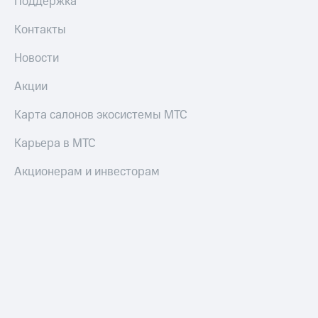
Умные
Поддержка
часы
и
Контакты
трекеры
Новости
Умный
дом
Акции
Планшеты
Карта салонов экосистемы МТС
Акции
Карьера в МТС
и
скидки
Акционерам и инвесторам
Все
товары