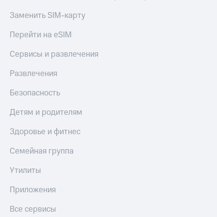
доход 15%
Все
Заменить SIM-карту
Акции
приложения
Условия
Финансы
Перейти на eSIM
пополнения
Инвестиции
Сервисы и развлечения
Скидка
Получайте
30%
доход
Развлечения
онлайн
на связь
Безопасность
Страхование
Тарифы
RED,
Покупка
Детям и родителям
РИИЛ
полисов
и МТС Супер
онлайн
Здоровье и фитнес
дешевле
при оплате
Скидка 30%
Семейная группа
с карты
на связь
МТС Деньги
Утилиты
С картой
Обзоры
МТС
товаров
Приложения
Деньги
Скидки
Все сервисы
МТС