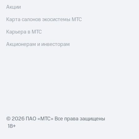
Умные
часы
Акции
и
трекеры
Карта салонов экосистемы МТС
Умный
Карьера в МТС
дом
Акционерам и инвесторам
Планшеты
Акции
и
скидки
Все
товары
© 2026 ПАО «МТС» Все права защищены
18+