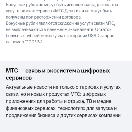
Выбрать
другое
Бонусные рубли не могут быть использованы для оплаты
красивый
услуг в рамках сервиса «МТС Деньги» и не могут быть
Семейная
номер
получены при расторжении договора.
группа
Заменить
Бонусные рубли являются скидкой на услуги связи МТС,
Скидка
SIM-
не выплачиваются в денежном эквиваленте. Остаток
на тарифы,
карту
бонусных рублей можно узнать отправив USSD запрос
общие
на номер *100*2#.
подписки
Перейти
и услуги,
на
доступ
eSIM
к геолокации
висы и подписки
МТС — связь и экосистема цифровых
Сертификаты
МТС
сервисов
безопасности
Premium
Актуальные новости не только о тарифах и услугах
Всё
Подписка
связи, но и новых продуктах МТС: цифровых
под
на гигабайты
приложениях для работы и отдыха, ТВ и медиа,
рукой
интернета,
фильмы,
в Мой МТС
финансовых сервисах, технологиях для запуска и
музыка
продвижения бизнеса и других сервисах компании
и многое
Посмотрите,
другое
что
полезного