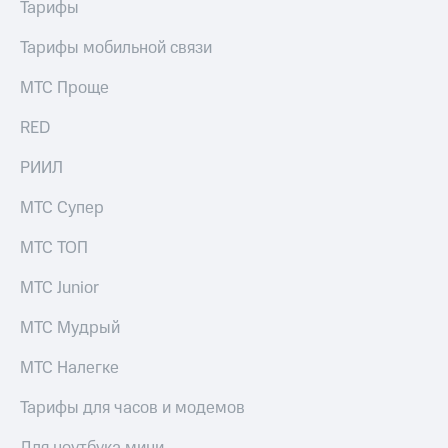
Тарифы
Семейная
есть
группа
в нашем
Тарифы мобильной связи
приложении
Скидка
на тарифы,
МТС Проще
КИОН
общие
подписки
RED
КИОН
и услуги,
Музыка
доступ
РИИЛ
к геолокации
КИОН
Строки
МТС Супер
Кино,
музыка,
Live
МТС ТОП
книги
и не
Гудок
МТС Junior
только
Мой
МТС Мудрый
Безопасность
МТС
МТС Налегке
Финансы
Все
приложения
Детям
Тарифы для часов и модемов
и родителям
Инвестиции