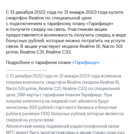
на связь
С 13 декабря 2022 года по 31 января 2023 года купите
Роуминг
Тарифы
смартфон Realme по специальной цене
RED,
с подключением к тарифному плану «Тарифище»
Семейная
РИИЛ
и получите скидку на связь. Участникам акции
группа
и МТС
предоставляется возможность получить скидку, в виде
Супер
бонусных рублей, которые можно потратить на услуги
Заказать
дешевле
связи. В акции участвуют модели Realme 9i, Narzo 50i
SIM-
при
prime, Realme C31, Realme C33.
карту
оплате
с карты
Подробнее о тарифном плане
«Тарифище»
.
Оформить
МТС
eSIM
Деньги
С 13 декабря 2022 года по 31 января 2023 года возможна
покупка комплекта: смартфон Realme (модели Realme 9i,
SIM-
МТС
Narzo 50i prime, Realme C31, Realme C33) по специальной
карта
Premium
цене, SIM-карты с тарифным планом Тарифище. При
для
иностранцев
покупке комплекта на лицевой счет абонента будут
Подписка
на гигабайты
начислены 300 рублей стартового баланса и бонусные
Оформить
интернета,
рубли в размере 1700 бонусных рублей, которые являются
чистый
фильмы,
скидкой на услуги связи.
номер
музыка
Абонентский номер подвижной радиотелефонной связи
и многое
МТС может быть зарегистрирован в акции только один раз.