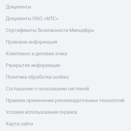
до 40%
Накопления
на смартфоны
Документы
Откладывайте
деньги
при
Документы ПАО «МТС»
и получайте
покупке
доход 15%
со связью
Сертификаты безопасности Минцифры
МТС
Платежи
Правовая информация
и
переводы
Комплаенс и деловая этика
Пополнить
Раскрытие информации
номер
МТС
Политика обработки cookies
Настройки
Соглашение о пользовании системой
автоплатежа
Правила применения рекомендательных технологий
Пополнить
номер
другого
Условия использования сервиса
оператора
Карта сайта
Оплата