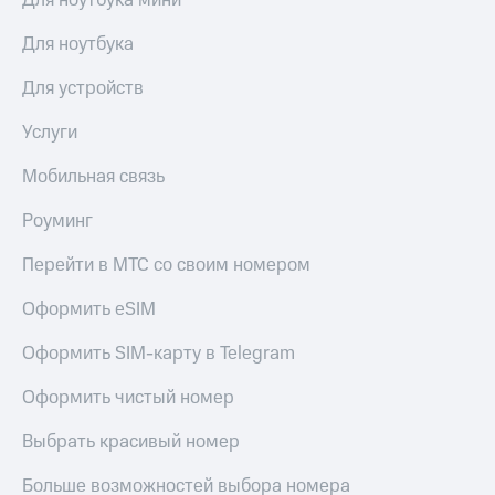
Для ноутбука мини
Здоровье
Получайте
и фитнес
Для ноутбука
доход
онлайн
Приложения
Для устройств
от МТС
Страхование
Услуги
Акции
Покупка
полисов
Мобильная связь
Приложения
онлайн
КИОН
Роуминг
Скидка 30%
КИОН
на связь
Перейти в МТС со своим номером
Музыка
С картой
Оформить eSIM
КИОН
МТС
Строки
Деньги
Оформить SIM-карту в Telegram
Live
МТС
Накопления
Оформить чистый номер
Гудок
Откладывайте
Выбрать красивый номер
Мой
деньги
МТС
и получайте
Больше возможностей выбора номера