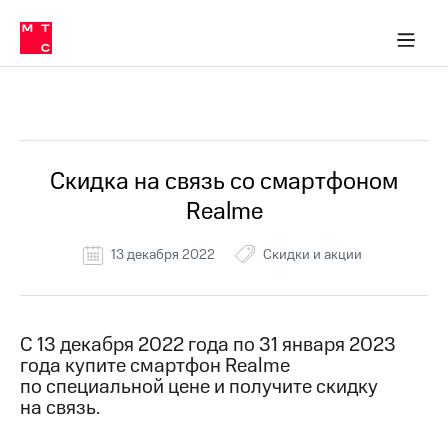
Перенести
ка 30% на связь
ервисы и подписки
обильная связь
Интернет-магазин
Финансы
Скидка 30% на связь
Личные кабинеты
Приложения
номер
ичные кабинеты
в МТС
Мобильная
связь
Все Новости
Тарифы
Интернет
и
ТВ
Услуги
Скидка на связь со смартфоном
Спутниковое
Realme
ТВ
Роуминг
МТС
13 декабря 2022
Скидки и акции
Деньги
Личный
кабинет
Мобильная связь
Скачать
Перенести
С 13 декабря 2022 года по 31 января 2023
приложение
номер
года купите смартфон Realme
Мой
в МТС
МТС
по специальной цене и получите скидку
Акции
на связь.
Тарифы
Скидка 30%
Услуги