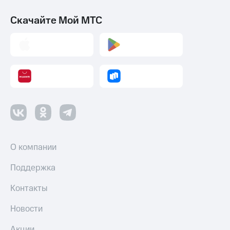
Умные
часы
Скачайте Мой МТС
и
трекеры
Умный
дом
Планшеты
Акции
и
скидки
Все
товары
О компании
Поддержка
Контакты
Новости
Акции