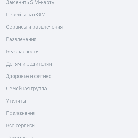
до 40%
Накопления
Заменить SIM-карту
на смартфоны
Откладывайте
Перейти на eSIM
деньги
при
и получайте
покупке
Сервисы и развлечения
доход 15%
со связью
МТС
Развлечения
Платежи
и
Безопасность
переводы
Детям и родителям
Пополнить
номер
Здоровье и фитнес
МТС
Настройки
Семейная группа
автоплатежа
Утилиты
Пополнить
номер
Приложения
другого
оператора
Все сервисы
Оплата