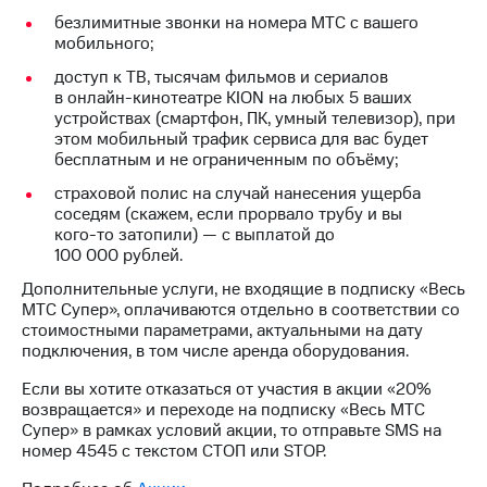
Выбрать
другое
безлимитные звонки на номера МТС с вашего
красивый
мобильного;
Семейная
номер
группа
доступ к ТВ, тысячам фильмов и сериалов
Заменить
в онлайн-кинотеатре KION на любых 5 ваших
Скидка
SIM-
устройствах (смартфон, ПК, умный телевизор), при
на тарифы,
карту
этом мобильный трафик сервиса для вас будет
общие
бесплатным и не ограниченным по объёму;
подписки
Перейти
и услуги,
на
страховой полис на случай нанесения ущерба
доступ
eSIM
соседям (скажем, если прорвало трубу и вы
к геолокации
кого-то
затопили) — с выплатой до
висы и подписки
100 000 рублей.
Сертификаты
МТС
безопасности
Дополнительные услуги, не входящие в подписку «Весь
Premium
МТС Супер», оплачиваются отдельно в соответствии со
Всё
стоимостными параметрами, актуальными на дату
Подписка
подключения, в том числе аренда оборудования.
под
на гигабайты
рукой
интернета,
Если вы хотите отказаться от участия в акции «20%
фильмы,
в Мой МТС
возвращается» и переходе на подписку «Весь МТС
музыка
Супер» в рамках условий акции, то отправьте SMS на
и многое
Посмотрите,
номер 4545 с текстом СТОП или STOP.
другое
что
полезного