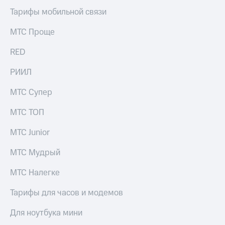
Здоровье
Тарифы мобильной связи
Получайте
и фитнес
доход
онлайн
МТС Проще
Приложения
от МТС
Страхование
RED
Акции
Покупка
РИИЛ
полисов
Приложения
онлайн
МТС Супер
КИОН
Скидка 30%
МТС ТОП
КИОН
на связь
Музыка
МТС Junior
С картой
КИОН
МТС
Строки
МТС Мудрый
Деньги
Live
МТС
МТС Налегке
Накопления
Гудок
Тарифы для часов и модемов
Откладывайте
Мой
деньги
Для ноутбука мини
МТС
и получайте