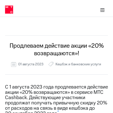
Перенести
ка 30% на связь
ервисы и подписки
обильная связь
Интернет-магазин
Финансы
Скидка 30% на связь
Личные кабинеты
Приложения
номер
ичные кабинеты
в МТС
Мобильная
связь
Все Новости
Тарифы
Интернет
и
ТВ
Услуги
Продлеваем действие акции «20%
Спутниковое
возвращаются»!
ТВ
Роуминг
МТС
01 августа 2023
Кешбэк и банковские услуги
Деньги
Личный
кабинет
Мобильная связь
Скачать
Перенести
С 1 августа 2023 года продлевается действие
приложение
номер
акции «20% возвращаются» в сервисе МТС
Мой
в МТС
МТС
Cashback. Действующие участники
Акции
продолжат получать привычную скидку 20%
Тарифы
от расходов на связь в виде кешбэка до
Скидка 30%
Услуги
*