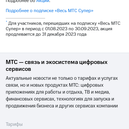
Подробнее об
Акции
.
Семейная
есть
группа
в нашем
Подробнее о подписке «Весь МТС Супер»
приложении
Скидка
*
Для участников, перешедших на подписку «Весь МТС
на тарифы,
КИОН
Супер» в период с 01.08.2023 по 30.09.2023, акция
общие
продлевается до 31 декабря 2023 года
подписки
КИОН
и услуги,
Музыка
доступ
к геолокации
КИОН
Строки
МТС — связь и экосистема цифровых
Кино,
музыка,
сервисов
Live
книги
Актуальные новости не только о тарифах и услугах
и не
Гудок
только
связи, но и новых продуктах МТС: цифровых
приложениях для работы и отдыха, ТВ и медиа,
Мой
Безопасность
МТС
финансовых сервисах, технологиях для запуска и
продвижения бизнеса и других сервисах компании
Финансы
Все
приложения
Детям
и родителям
Тарифы
Инвестиции