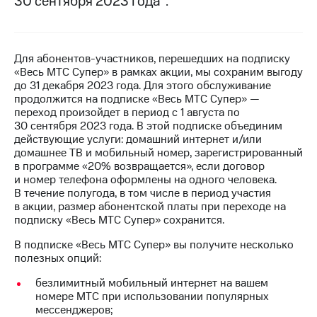
30 сентября 2023 года
.
на связь
Роуминг
Тарифы
RED,
Для абонентов-участников, перешедших на подписку
Семейная
РИИЛ
«Весь МТС Супер» в рамках акции, мы сохраним выгоду
группа
и МТС
до 31 декабря 2023 года. Для этого обслуживание
Супер
продолжится на подписке «Весь МТС Супер» —
Заказать
дешевле
переход произойдет в период с 1 августа по
SIM-
при
30 сентября 2023 года. В этой подписке объединим
карту
оплате
действующие услуги: домашний интернет и/или
с карты
домашнее ТВ и мобильный номер, зарегистрированный
Оформить
МТС
в программе «20% возвращается», если договор
eSIM
Деньги
и номер телефона оформлены на одного человека.
В течение полугода, в том числе в период участия
SIM-
МТС
в акции, размер абонентской платы при переходе на
карта
Premium
подписку «Весь МТС Супер» сохранится.
для
иностранцев
Подписка
В подписке «Весь МТС Супер» вы получите несколько
на гигабайты
полезных опций:
Оформить
интернета,
чистый
фильмы,
безлимитный мобильный интернет на вашем
номер
музыка
номере МТС при использовании популярных
и многое
мессенджеров;