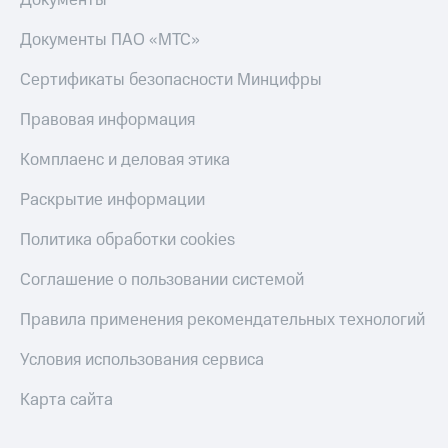
Документы
интернета
и
Документы ПАО «МТС»
ТВ
Сертификаты безопасности Минцифры
Переводы
с
Правовая информация
телефона
на карту
Комплаенс и деловая этика
МТС Pay
Раскрытие информации
Оплата
по QR-
Политика обработки cookies
коду
за границей
Соглашение о пользовании системой
тернет-магазин
Правила применения рекомендательных технологий
Смартфоны
Условия использования сервиса
Наушники
и
Карта сайта
колонки