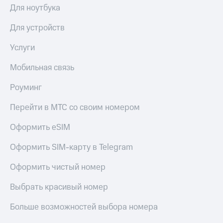
доход 15%
Для ноутбука
Все
Акции
приложения
Для устройств
Условия
Финансы
пополнения
Инвестиции
Услуги
Скидка
Получайте
Мобильная связь
30%
доход
онлайн
на связь
Роуминг
Страхование
Тарифы
Перейти в МТС со своим номером
RED,
Покупка
РИИЛ
полисов
Оформить eSIM
и МТС Супер
онлайн
дешевле
при оплате
Оформить SIM-карту в Telegram
Скидка 30%
с карты
на связь
МТС Деньги
Оформить чистый номер
С картой
Обзоры
Выбрать красивый номер
МТС
товаров
Деньги
Больше возможностей выбора номера
Скидки
МТС