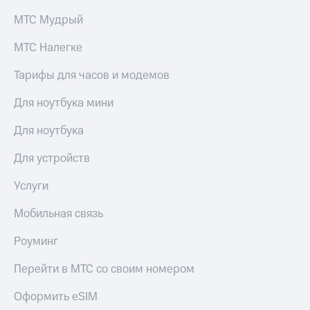
Семейная
есть
МТС Мудрый
группа
в нашем
приложении
Скидка
МТС Налегке
на тарифы,
КИОН
общие
Тарифы для часов и модемов
подписки
КИОН
и услуги,
Для ноутбука мини
Музыка
доступ
к геолокации
КИОН
Для ноутбука
Строки
Кино,
Для устройств
музыка,
Live
книги
Услуги
и не
Гудок
только
Мобильная связь
Мой
Безопасность
МТС
Роуминг
Финансы
Все
Перейти в МТС со своим номером
приложения
Детям
и родителям
Оформить eSIM
Инвестиции