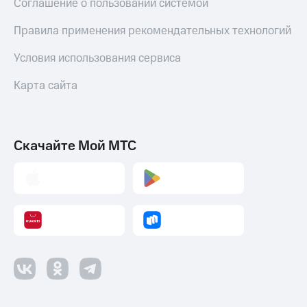
до 40%
Соглашение о пользовании системой
Накопления
на смартфоны
Откладывайте
Правила применения рекомендательных технологий
деньги
при
и получайте
покупке
Условия использования сервиса
доход 15%
со связью
МТС
Карта сайта
Платежи
и
переводы
Скачайте Мой МТС
Пополнить
номер
МТС
Настройки
автоплатежа
Пополнить
номер
другого
оператора
Оплата