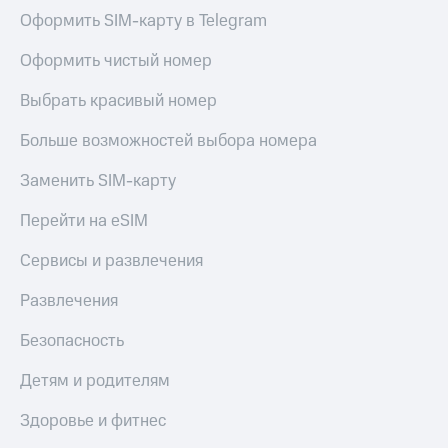
Здоровье
Оформить SIM-карту в Telegram
Получайте
и фитнес
доход
Оформить чистый номер
онлайн
Приложения
от МТС
Страхование
Выбрать красивый номер
Акции
Покупка
Больше возможностей выбора номера
полисов
Приложения
онлайн
Заменить SIM-карту
КИОН
Скидка 30%
Перейти на eSIM
КИОН
на связь
Музыка
Сервисы и развлечения
С картой
КИОН
МТС
Развлечения
Строки
Деньги
Live
МТС
Безопасность
Накопления
Гудок
Детям и родителям
Откладывайте
Мой
деньги
Здоровье и фитнес
МТС
и получайте