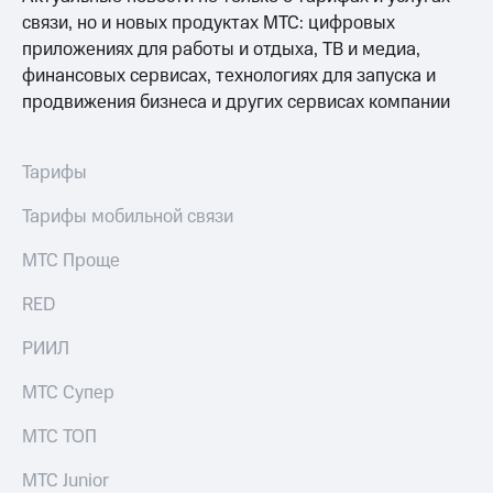
Выбрать
другое
связи, но и новых продуктах МТС: цифровых
красивый
Семейная
номер
приложениях для работы и отдыха, ТВ и медиа,
группа
финансовых сервисах, технологиях для запуска и
Заменить
продвижения бизнеса и других сервисах компании
Скидка
SIM-
на тарифы,
карту
общие
подписки
Перейти
Тарифы
и услуги,
на
доступ
eSIM
Тарифы мобильной связи
к геолокации
висы и подписки
МТС Проще
Сертификаты
МТС
безопасности
Premium
RED
Всё
Подписка
РИИЛ
под
на гигабайты
рукой
интернета,
МТС Супер
фильмы,
в Мой МТС
музыка
МТС ТОП
и многое
Посмотрите,
другое
что
МТС Junior
полезного