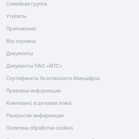
доход 15%
Семейная группа
Все
Акции
приложения
Утилиты
Условия
Финансы
пополнения
Инвестиции
Приложения
Скидка
Получайте
Все сервисы
30%
доход
онлайн
на связь
Документы
Страхование
Тарифы
Документы ПАО «МТС»
RED,
Покупка
РИИЛ
полисов
Сертификаты безопасности Минцифры
и МТС Супер
онлайн
дешевле
Правовая информация
при оплате
Скидка 30%
с карты
на связь
МТС Деньги
Комплаенс и деловая этика
С картой
Обзоры
Раскрытие информации
МТС
товаров
Деньги
Политика обработки cookies
Скидки
МТС