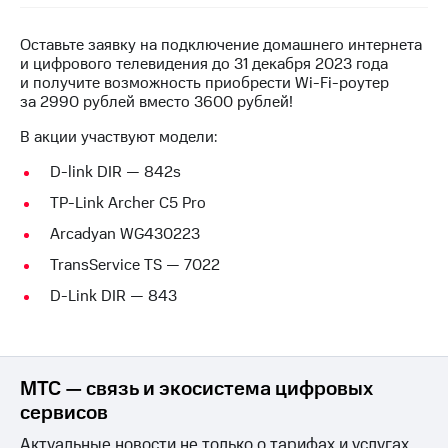
на связь
Оставьте заявку на подключение домашнего интернета
Роуминг
Тарифы
и цифрового телевидения до 31 декабря 2023 года
RED,
и получите возможность приобрести Wi-Fi-роутер
Семейная
РИИЛ
за 2990 рублей вместо 3600 рублей!
группа
и МТС
Супер
В акции участвуют модели:
Заказать
дешевле
SIM-
при
D-link DIR — 842s
карту
оплате
TP-Link Archer C5 Pro
с карты
Оформить
МТС
Arcadyan WG430223
eSIM
Деньги
TransService TS — 7022
SIM-
МТС
D-Link DIR — 843
карта
Premium
для
иностранцев
Подписка
на гигабайты
Оформить
интернета,
МТС — связь и экосистема цифровых
чистый
фильмы,
сервисов
номер
музыка
и многое
Актуальные новости не только о тарифах и услугах