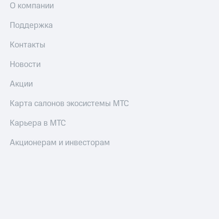
интернета
О компании
и
ТВ
Поддержка
Переводы
Контакты
с
телефона
Новости
на карту
Акции
МТС Pay
Карта салонов экосистемы МТС
Оплата
по QR-
Карьера в МТС
коду
за границей
Акционерам и инвесторам
тернет-магазин
Смартфоны
Наушники
и
колонки