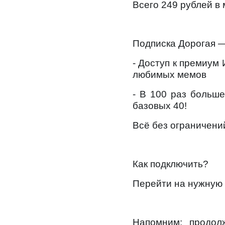
Всего 249 рублей в
на смартфоны
при покупке со связью МТС
Подписка Дорогая 
- Доступ к премиум
любимых мемов
- В 100 раз больш
базовых 40!
Всё без ограничени
Как подключить?
Перейти на нужную 
Напомним: продол