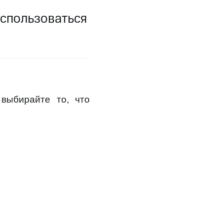
оспользоваться
выбирайте то, что
угого оператора
Оплата
Интернет-магазин
скидки
Все товары