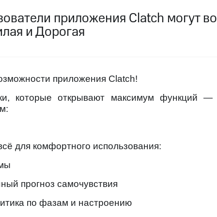
ive
Гудок
Мой МТС
Все приложения
Инвестиции
зователи приложения Clatch могут в
лая и Дорогая
озможности приложения Clatch!
ход 15%
ски, которые открывают максимум функций — 
м:
ход 15%
ер МТС
Настройки автоплатежа
Пополнить номер др
 на карту
МТС Pay
Оплата по QR-коду за границей
ые часы и трекеры
Умный дом
Планшеты
Акции и 
сё для комфортного использования:
амы
ле при оплате с карты МТС Деньги
ный прогноз самочувствия
итика по фазам и настроению