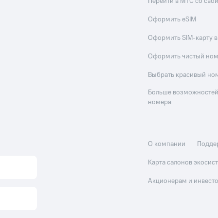
Перейти в МТС со св
Оформить eSIM
Оформить SIM-карту в
Оформить чистый но
Выбрать красивый но
Больше возможностей
номера
О компании
Подде
Карта салонов экоси
Акционерам и инвест