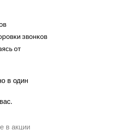
ов
фровки звонков
аясь от
о в один
вас.
е в акции