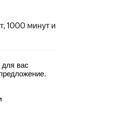
, 1000 минут и
 для вас
угого оператора
Оплата
 предложение.
Интернет-магазин
скидки
Все товары
и