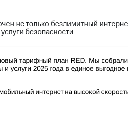
ive
Гудок
Мой МТС
Все приложения
Инвестиции
чен не только безлимитный интернет
 услуги безопасности
ход 15%
новый тарифный план RED. Мы собрали
ход 15%
ер МТС
Настройки автоплатежа
Пополнить номер др
 и услуги 2025 года в единое выгодное
 на карту
МТС Pay
Оплата по QR-коду за границей
ые часы и трекеры
Умный дом
Планшеты
Акции и 
мобильный интернет на высокой скорост
ле при оплате с карты МТС Деньги