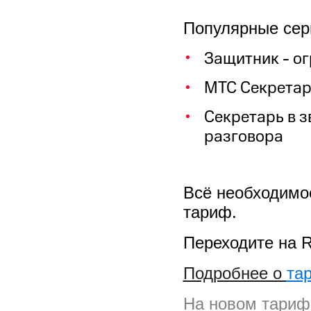
на смартфоны
Популярные сер
при покупке со связью МТС
Защитник - ог
МТС Секретар
Секретарь в з
разговора
Всё необходимое
тариф.
Переходите на R
Подробнее о
та
На новом тариф