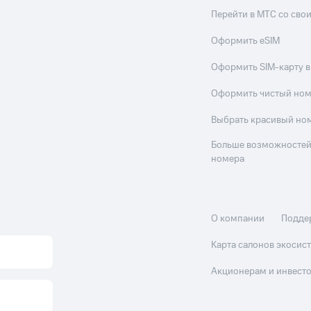
Перейти в МТС со св
Оформить eSIM
Оформить SIM-карту в
Оформить чистый но
Выбрать красивый но
Больше возможностей
номера
О компании
Подде
Карта салонов экоси
Акционерам и инвест